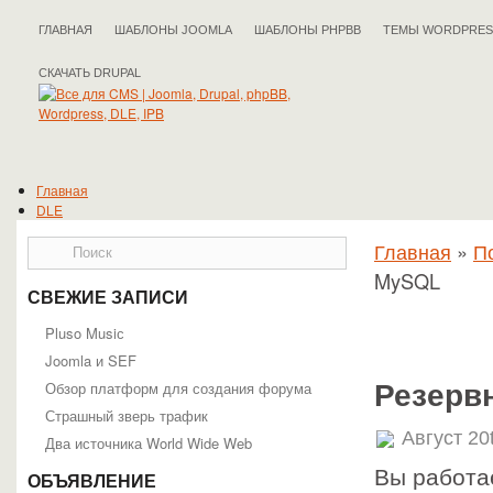
ГЛАВНАЯ
ШАБЛОНЫ JOOMLA
ШАБЛОНЫ PHPBB
ТЕМЫ WORDPRES
СКАЧАТЬ DRUPAL
Главная
DLE
Drupal
Главная
»
П
IPB
Joomla
MySQL
phpBB
СВЕЖИЕ ЗАПИСИ
WordPress
Полезные статьи
Pluso Musiс
Joomla и SEF
Обзор платформ для создания форума
Резерв
Страшный зверь трафик
Август 20
Два источника World Wide Web
Вы работае
ОБЪЯВЛЕНИЕ