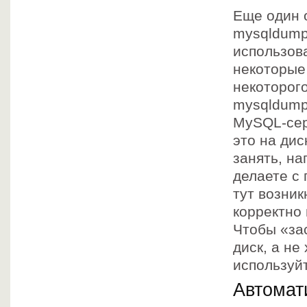
Еще один 
mysqldump 
использов
некоторые
некоторог
mysqldump
MySQL-сер
это на дис
занять, на
делаете с
тут возни
корректно
Чтобы «за
диск, а не
используй
Автомат