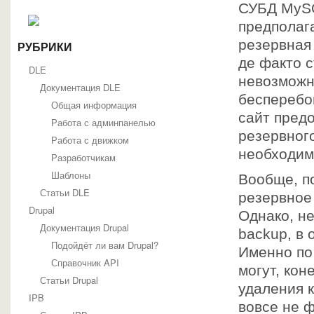
СУБД MySQ
предполага
резервная 
РУБРИКИ
де факто с
DLE
невозможн
Документация DLE
бесперебо
Общая информация
сайт пред
Работа с админпанелью
резервног
Работа с движком
необходим
Разработчикам
Шаблоны
Вообще, п
Статьи DLE
резервное
Drupal
Однако, не
Документация Drupal
backup, в 
Подойдёт ли вам Drupal?
Именно по
Справочник API
могут, кон
Статьи Drupal
удаления к
IPB
вовсе не ф