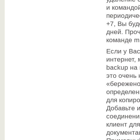
и командой
периодичес
+7, Вы бу
дней. Проч
команде man
Если у Ва
интернет, 
backup на
это очень 
«береженог
определен
для копиро
Добавьте 
соединение
клиент дл
документа