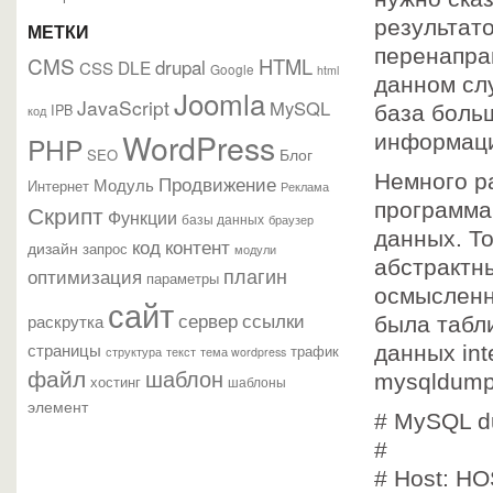
результато
МЕТКИ
перенаправ
CMS
HTML
drupal
DLE
CSS
Google
html
данном слу
Joomla
JavaScript
MySQL
IPB
база больш
код
WordPress
информаци
PHP
Блог
SEO
Немного р
Продвижение
Модуль
Интернет
Реклама
программа
Скрипт
Функции
базы данных
браузер
данных. То
контент
код
дизайн
запрос
модули
абстрактн
плагин
оптимизация
параметры
осмысленн
сайт
сервер
ссылки
раскрутка
была табли
страницы
трафик
данных int
текст
структура
тема wordpress
файл
шаблон
mysqldump
хостинг
шаблоны
элемент
# MySQL d
#
# Host: H