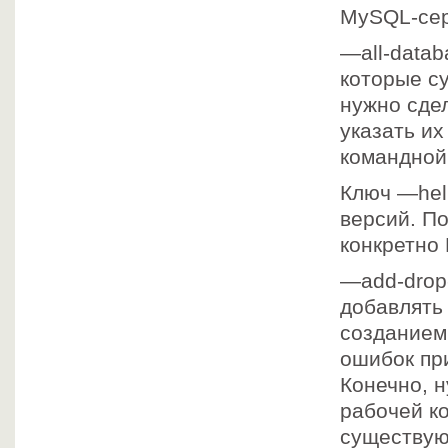
MySQL-сер
—all-datab
которые с
нужно сдел
указать их
командной 
Ключ —hel
версий. П
конкретно
—add-drop
добавлять 
созданием
ошибок пр
Конечно, н
рабочей к
существую