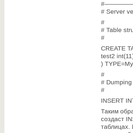
#————
# Server ve
#
# Table stru
#
CREATE TA
test2 int(1
) TYPE=My
#
# Dumping d
#
INSERT INT
Таким обр
создаст I
таблицах.