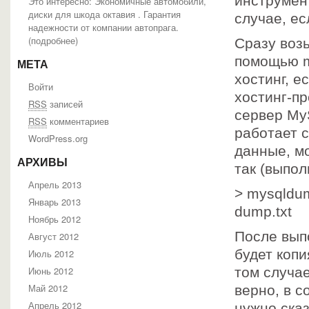
инструмен
Это интересно: Экономичные автомобили,
диски для шкода октавия . Гарантия
случае, е
надежности от компании автопрага.
(
подробнее
)
Сразу воз
помощью my
МЕТА
хостинг, 
Войти
хостинг-п
RSS
записей
сервер My
RSS
комментариев
работает с
WordPress.org
данные, м
АРХИВЫ
так (выполн
Апрель 2013
> mysqldu
Январь 2013
dump.txt
Ноябрь 2012
После вып
Август 2012
будет коп
Июль 2012
Июнь 2012
том случае
Май 2012
верно, в с
Апрель 2012
нужно ска