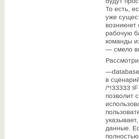
будут прос
То есть, е
уже сущест
возникнет
рабочую б
команды из
— смело в
Рассмотри
—database
в сценари
/*!33333 
позволит с
использов
пользоват
указывает
данные. Е
полностью