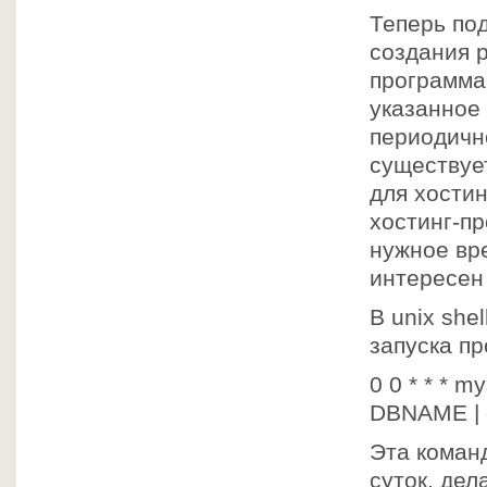
Теперь по
создания 
программа
указанное
периодичн
существует
для хости
хостинг-пр
нужное вре
интересен 
В unix she
запуска пр
0 0 * * *
DBNAME | 
Эта команд
суток, де