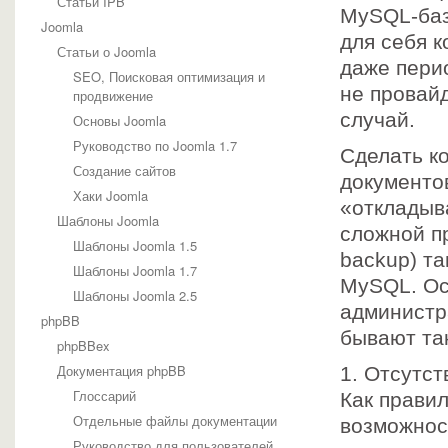
Статьи IPB
MySQL-баз
Joomla
для себя к
Статьи о Joomla
даже перио
SEO, Поисковая оптимизация и
не провай
продвижение
случай.
Основы Joomla
Руководство по Joomla 1.7
Сделать к
Создание сайтов
документо
Хаки Joomla
«откладыва
Шаблоны Joomla
сложной п
Шаблоны Joomla 1.5
backup) та
Шаблоны Joomla 1.7
MySQL. Ос
Шаблоны Joomla 2.5
администр
phpBB
бывают та
phpBBex
Документация phpBB
1. Отсутс
Глоссарий
Как прави
Отдельные файлы документации
возможнос
Руководство для пользователей