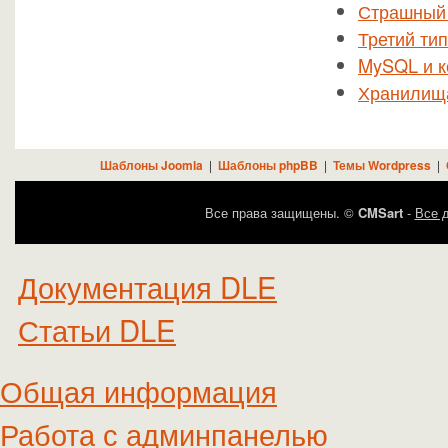
Страшный 
Третий ти
MySQL и к
Хранилищ
Шаблоны Joomla
|
Шаблоны phpBB
|
Темы Wordpress
|
Все права защищены. ©
CMSart
-
Все д
Документация DLE
Статьи DLE
Общая информация
Работа с админпанелью