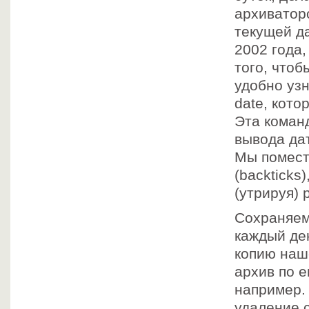
архиватор
текущей д
2002 года,
того, что
удобно узн
date, кото
Эта коман
вывода да
Мы помест
(backticks)
(утрируя) 
Сохраняем 
каждый де
копию наш
архив по е
например.
удаление 