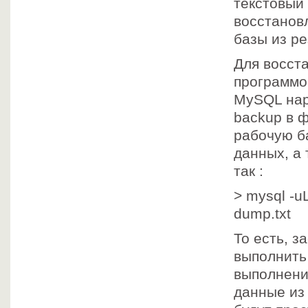
текстовый
восстанов
базы из ре
Для восст
программой
MySQL нар
backup в ф
рабочую б
данных, а 
так :
> mysql -
dump.txt
То есть, з
выполнить
выполнени
данные из 