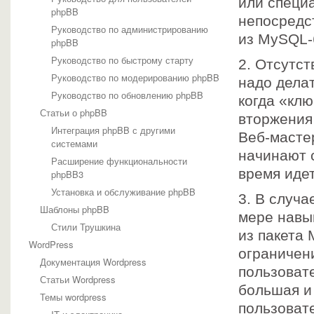
или специа
phpBB
непосредс
Руководство по администрированию
из MySQL-
phpBB
Руководство по быстрому старту
2. Отсутст
Руководство по модерированию phpBB
надо делат
Руководство по обновлению phpBB
когда «клю
Статьи о phpBB
вторжения
Интеграция phpBB с другими
Веб-масте
системами
начинают 
Расширение функциональности
время иде
phpBB3
Установка и обслуживание phpBB
3. В случа
Шаблоны phpBB
мере навы
Стили Трушкина
из пакета 
WordPress
ограничен
Документация Wordpress
пользоват
Статьи Wordpress
большая и
Темы wordpress
пользоват