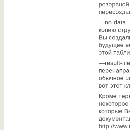
резервной
пересозда
—no-data.
копию стр
Вы создал
будущее ее
этой табли
—result-fi
перенапра
обычное u
вот этот к
Кроме пер
некоторое
которые В
документа
http://www