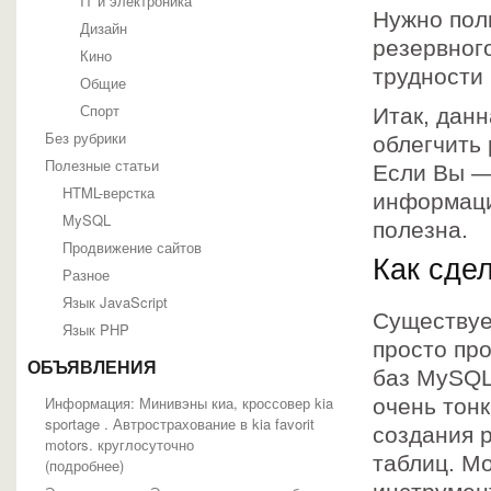
IT и электроника
Нужно пол
Дизайн
резервного
Кино
трудности 
Общие
Спорт
Итак, данн
Без рубрики
облегчить
Полезные статьи
Если Вы —
HTML-верстка
информаци
MySQL
полезна.
Продвижение сайтов
Как сде
Разное
Язык JavaScript
Существуе
Язык PHP
просто пр
ОБЪЯВЛЕНИЯ
баз MySQL
Информация: Минивэны киа, кроссовер kia
очень тон
sportage . Автрострахование в kia favorit
создания 
motors. круглосуточно
таблиц. М
(
подробнее
)