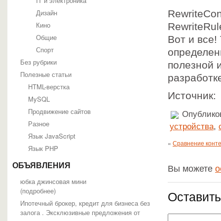
IT и электроника
Дизайн
RewriteCo
Кино
RewriteRule
Общие
Вот и все!
Спорт
определени
Без рубрики
полезной и
Полезные статьи
разработк
HTML-верстка
Источник
MySQL
Продвижение сайтов
Опубликов
Разное
устройства
,
Язык JavaScript
«
Сравнение конте
Язык PHP
ОБЪЯВЛЕНИЯ
Вы можете
о
юбка джинсовая мини
(
подробнее
)
Оставить
Ипотечный брокер, кредит для бизнеса без
залога . Эксклюзивные предложения от