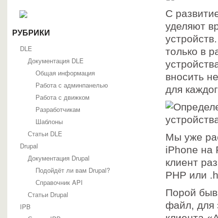
С развити
уделяют в
РУБРИКИ
устройств
DLE
только в р
Документация DLE
устройства
Общая информация
вносить не
Работа с админпанелью
для каждог
Работа с движком
Разработчикам
Шаблоны
Статьи DLE
Мы уже ра
Drupal
iPhone на
Документация Drupal
клиент раз
Подойдёт ли вам Drupal?
PHP или .h
Справочник API
Порой быв
Статьи Drupal
файл, для
IPB