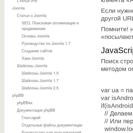
клиента «A
Статьи IPB
Joomla
Если нужн
Статьи о Joomla
другой URL
SEO, Поисковая оптимизация и
продвижение
Помните! н
Основы Joomla
«посылают
Руководство по Joomla 1.7
JavaScri
Создание сайтов
Хаки Joomla
Поиск стр
Шаблоны Joomla
методом о
Шаблоны Joomla 1.5
Шаблоны Joomla 1.7
Шаблоны Joomla 2.5
var
ua = na
phpBB
var
isAndro
phpBBex
if
(isAndroid
Документация phpBB
// Делаем
Глоссарий
// Или п
Отдельные файлы документации
window.lo
Руководство для пользователей