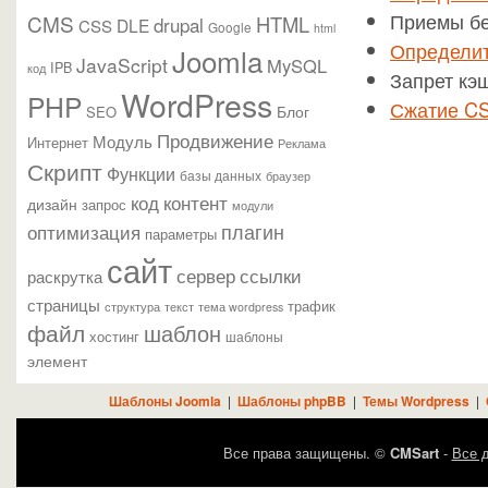
Приемы бе
CMS
HTML
drupal
DLE
CSS
Google
html
Определит
Joomla
JavaScript
MySQL
IPB
код
Запрет кэ
WordPress
PHP
Сжатие C
Блог
SEO
Продвижение
Модуль
Интернет
Реклама
Скрипт
Функции
базы данных
браузер
контент
код
дизайн
запрос
модули
плагин
оптимизация
параметры
сайт
сервер
ссылки
раскрутка
страницы
трафик
текст
структура
тема wordpress
файл
шаблон
хостинг
шаблоны
элемент
Шаблоны Joomla
|
Шаблоны phpBB
|
Темы Wordpress
|
Все права защищены. ©
CMSart
-
Все д