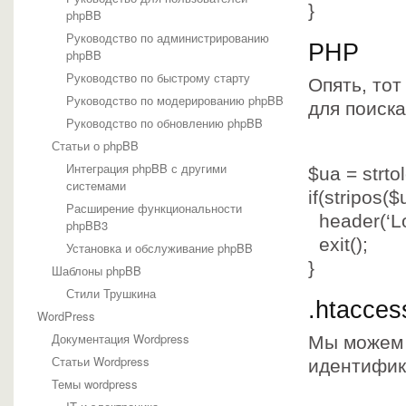
}
phpBB
Руководство по администрированию
PHP
phpBB
Руководство по быстрому старту
Опять, тот
Руководство по модерированию phpBB
для поиска
Руководство по обновлению phpBB
Статьи о phpBB
Интеграция phpBB с другими
$ua
= strto
системами
if
(stripos(
$
Расширение функциональности
header(
‘L
phpBB3
exit();
Установка и обслуживание phpBB
}
Шаблоны phpBB
Стили Трушкина
.htacces
WordPress
Документация Wordpress
Мы можем 
Статьи Wordpress
идентифик
Темы wordpress