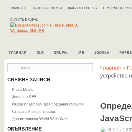
ГЛАВНАЯ
ШАБЛОНЫ JOOMLA
ШАБЛОНЫ PHPBB
ТЕМЫ WORDPRES
СКАЧАТЬ DRUPAL
ГЛАВНАЯ
DLE
DRUPAL
IPB
JOOMLA
PHPBB
Главная
»
П
устройства н
СВЕЖИЕ ЗАПИСИ
Pluso Musiс
Joomla и SEF
Обзор платформ для создания форума
Определ
Страшный зверь трафик
JavaScr
Два источника World Wide Web
ОБЪЯВЛЕНИЕ
Июнь 12th