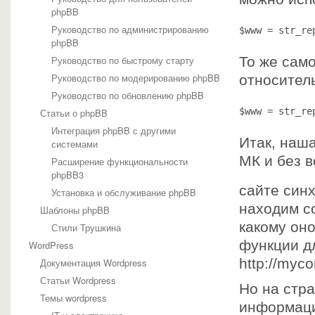
phpBB
Руководство по администрированию
$www = str_re
phpBB
Руководство по быстрому старту
То же само
Руководство по модерированию phpBB
относител
Руководство по обновлению phpBB
$www = str_re
Статьи о phpBB
Интеграция phpBB с другими
Итак, наш
системами
МК и без 
Расширение функциональности
phpBB3
сайте син
Установка и обслуживание phpBB
находим с
Шаблоны phpBB
какому оно
Стили Трушкина
функции дл
WordPress
http://myc
Документация Wordpress
Статьи Wordpress
Но на стр
Темы wordpress
информации