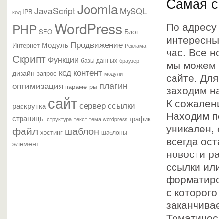
Самая с
Joomla
JavaScript
MySQL
IPB
код
WordPress
PHP
По адресу
Блог
SEO
интересны
Продвижение
Модуль
Интернет
Реклама
час. Все н
Скрипт
Функции
базы данных
браузер
мы можем 
контент
код
дизайн
запрос
модули
сайте. Дл
плагин
оптимизация
параметры
заходим на
сайт
К сожалени
сервер
ссылки
раскрутка
Находим п
страницы
трафик
текст
структура
тема wordpress
файл
уникален, 
шаблон
хостинг
шаблоны
всегда ост
элемент
новости ра
ссылки ил
форматиро
с которого
заканчива
Тематическ