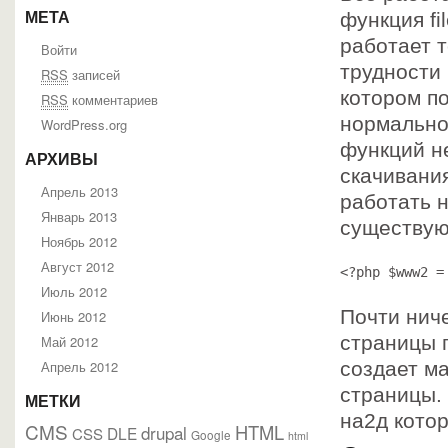
функция fi
МЕТА
работает т
Войти
трудности 
RSS
записей
котором по
RSS
комментариев
нормально
WordPress.org
функций н
АРХИВЫ
скачивания
Апрель 2013
работать 
Январь 2013
существую
Ноябрь 2012
Август 2012
<?php $www2 =
Июль 2012
Почти ниче
Июнь 2012
страницы п
Май 2012
Апрель 2012
создает м
страницы. 
МЕТКИ
на2д кото
CMS
HTML
drupal
DLE
CSS
Google
html