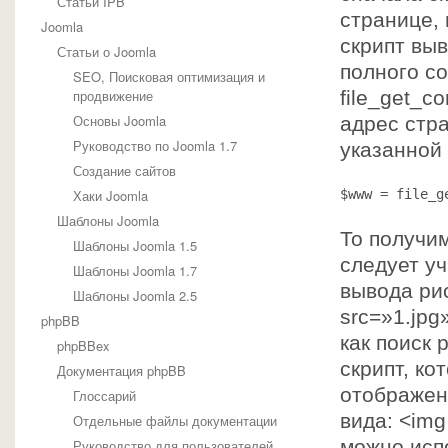
Статьи IPB
странице, 
Joomla
скрипт выв
Статьи о Joomla
полного с
SEO, Поисковая оптимизация и
продвижение
file_get_c
Основы Joomla
адрес стр
Руководство по Joomla 1.7
указанной 
Создание сайтов
Хаки Joomla
$www = file_g
Шаблоны Joomla
То получи
Шаблоны Joomla 1.5
следует уч
Шаблоны Joomla 1.7
вывода ри
Шаблоны Joomla 2.5
src=»1.jpg
phpBB
как поиск 
phpBBex
скрипт, ко
Документация phpBB
отображен
Глоссарий
вида: <img
Отдельные файлы документации
можно исп
Руководство для пользователей