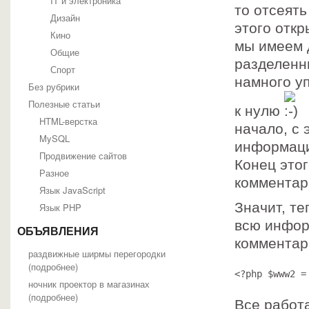
IT и электроника
то отсеять
Дизайн
этого отк
Кино
мы имеем 
Общие
разделенн
Спорт
намного уп
Без рубрики
Полезные статьи
к нулю
HTML-верстка
начало, с
MySQL
информаци
Продвижение сайтов
Конец этог
Разное
комментар
Язык JavaScript
Значит, те
Язык PHP
всю инфор
ОБЪЯВЛЕНИЯ
комментар
раздвижные ширмы перегородки
(
подробнее
)
<?php $www2 =
ночник проектор в магазинах
(
подробнее
)
Все работ