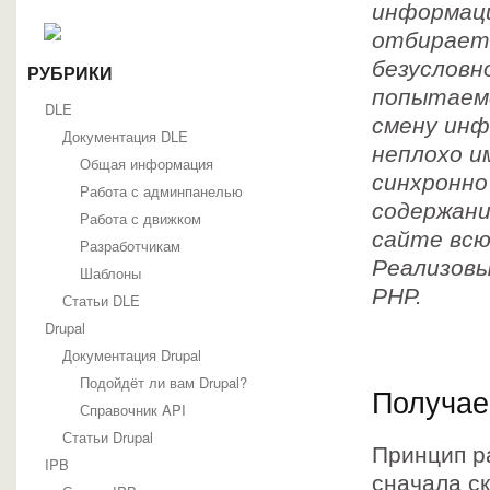
информаци
отбирает 
безусловн
РУБРИКИ
попытаемс
DLE
смену инф
Документация DLE
неплохо и
Общая информация
синхронно
Работа с админпанелью
содержани
Работа с движком
сайте всю
Разработчикам
Реализовы
Шаблоны
PHP.
Статьи DLE
Drupal
Документация Drupal
Подойдёт ли вам Drupal?
Получае
Справочник API
Статьи Drupal
Принцип р
IPB
сначала с