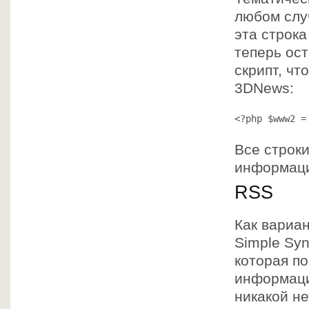
любом слу
эта строка
теперь ос
скрипт, чт
3DNews:
<?php $www2 =
Все строки
информаци
RSS
Как вариан
Simple Sy
которая п
информаци
никакой не