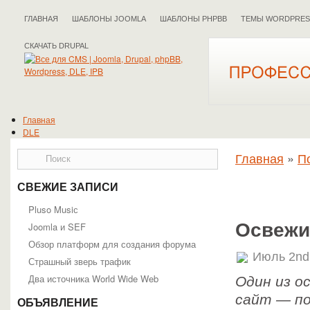
ГЛАВНАЯ
ШАБЛОНЫ JOOMLA
ШАБЛОНЫ PHPBB
ТЕМЫ WORDPRES
СКАЧАТЬ DRUPAL
Главная
DLE
Drupal
Главная
»
П
IPB
Joomla
phpBB
СВЕЖИЕ ЗАПИСИ
WordPress
Полезные статьи
Pluso Musiс
Освежи
Joomla и SEF
Обзор платформ для создания форума
Июль 2nd
Страшный зверь трафик
Два источника World Wide Web
Один из о
сайт — по
ОБЪЯВЛЕНИЕ