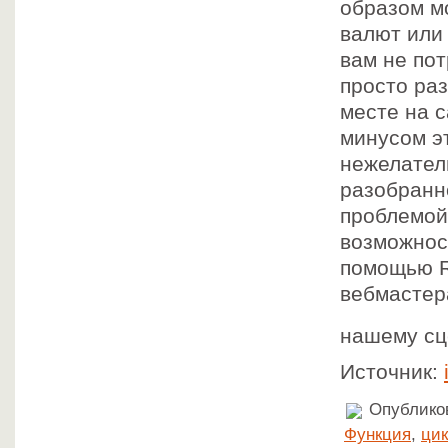
образом мо
валют или
вам не по
просто ра
месте на с
минусом э
нежелател
разобранно
проблемой
возможнос
помощью R
вебмастера
нашему сц
Источник:
Опубликов
Функция
,
ци