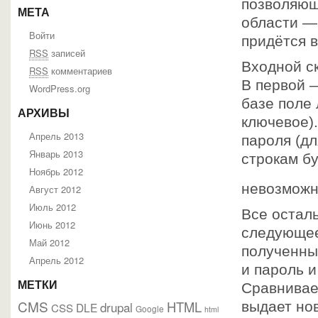
позволяющ
МЕТА
области — 
Войти
придётся 
RSS
записей
Входной ск
RSS
комментариев
В первой —
WordPress.org
базе поле 
АРХИВЫ
ключевое).
Апрель 2013
пароля (д
Январь 2013
строкам б
Ноябрь 2012
невозмож
Август 2012
Июль 2012
Все остал
Июнь 2012
следующее
Май 2012
полученным
Апрель 2012
и пароль и
МЕТКИ
Сравнивает
CMS
HTML
drupal
выдает нов
DLE
CSS
Google
html