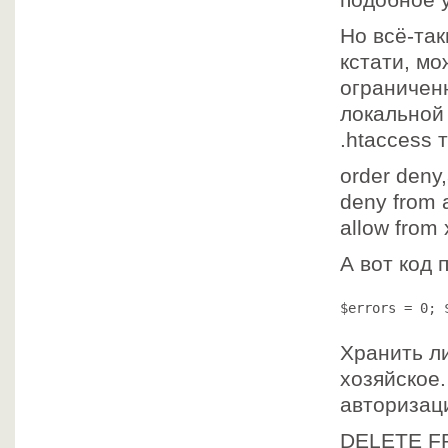
подобное 
Но всё-так
кстати, мо
ограничен
локальной
.htaccess 
order deny,
deny from a
allow from 
А вот код 
$errors = 0; 
Хранить ли
хозяйское.
авторизац
DELETE F