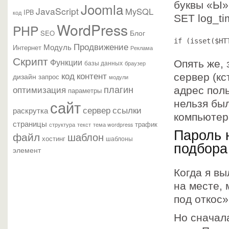
буквы «Ы»
Joomla
JavaScript
MySQL
IPB
код
SET log_ti
WordPress
PHP
Блог
SEO
if (isset($HT
Продвижение
Модуль
Интернет
Реклама
Скрипт
Функции
Опять же, 
базы данных
браузер
контент
код
дизайн
сервер (кс
запрос
модули
плагин
оптимизация
адрес пол
параметры
сайт
нельзя был
сервер
ссылки
раскрутка
компьютер
страницы
трафик
текст
структура
тема wordpress
Пароль 
файл
шаблон
хостинг
шаблоны
подбора
элемент
Когда я вы
на месте, 
под откос»
Но сначала