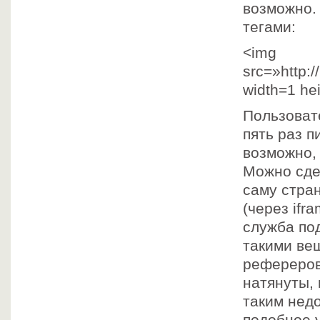
возможно.
тегами:
<img
src=»http:
width=1 he
Пользоват
пять раз п
возможно, 
Можно сдел
саму стра
(через ifr
служба по
такими вещ
рефереров)
натянуты, 
таким недо