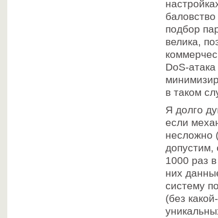
настройках
баловство
подбор па
велика, по
коммерчес
DoS-атака 
минимизир
в таком сл
Я долго ду
если меха
несложно (
допустим, 
1000 раз в
них данные
систему по
(без какой
уникальных