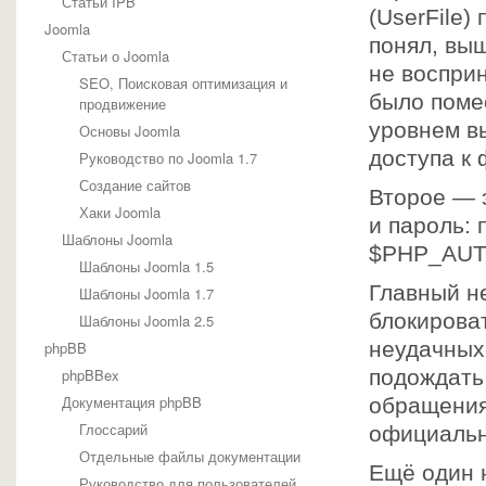
Статьи IPB
(UserFile)
Joomla
понял, выш
Статьи о Joomla
не восприн
SEO, Поисковая оптимизация и
было поме
продвижение
уровнем в
Основы Joomla
доступа к
Руководство по Joomla 1.7
Создание сайтов
Второе — э
Хаки Joomla
и пароль:
Шаблоны Joomla
$PHP_AUT
Шаблоны Joomla 1.5
Главный н
Шаблоны Joomla 1.7
блокироват
Шаблоны Joomla 2.5
неудачных
phpBB
phpBBex
подождать 
Документация phpBB
обращения 
Глоссарий
официальн
Отдельные файлы документации
Ещё один 
Руководство для пользователей