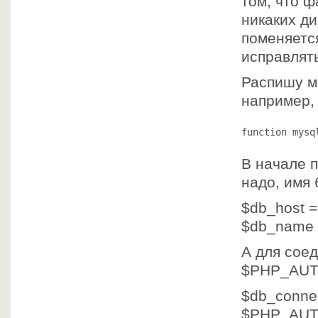
том, что ф
никаких ди
поменяется
исправлять
Распишу м
например, 
function mysq
В начале 
надо, имя 
$db_host =
$db_name 
А для сое
$PHP_AUT
$db_conne
$PHP_AU