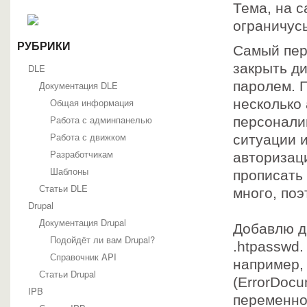
Тема, на с
ограничус
РУБРИКИ
Самый пер
закрыть д
DLE
паролем. 
Документация DLE
Общая информация
несколько 
Работа с админпанелью
персонали
Работа с движком
ситуации 
Разработчикам
авторизац
Шаблоны
прописать
Статьи DLE
много, поэ
Drupal
Документация Drupal
Добавлю д
Подойдёт ли вам Drupal?
.htpasswd.
Справочник API
например,
Статьи Drupal
(ErrorDoc
IPB
переменно