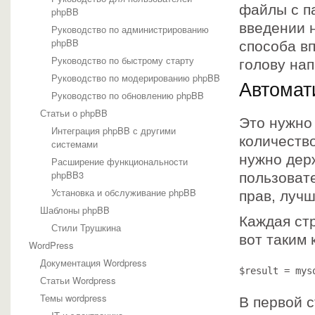
файлы с п
phpBB
введении н
Руководство по администрированию
phpBB
способа вп
Руководство по быстрому старту
голову на
Руководство по модерированию phpBB
Автомат
Руководство по обновлению phpBB
Статьи о phpBB
Это нужно
Интеграция phpBB с другими
количеств
системами
нужно дер
Расширение функциональности
phpBB3
пользоват
Установка и обслуживание phpBB
прав, лучш
Шаблоны phpBB
Каждая ст
Стили Трушкина
вот таким 
WordPress
Документация Wordpress
$result = mys
Статьи Wordpress
Темы wordpress
В первой 