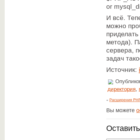
or mysql_di
И всё. Теп
можно про
приделать 
метода). П
сервера, п
задач тако
Источник:
Опубликов
директория
,
«
Расширения PHP
Вы можете
о
Оставить