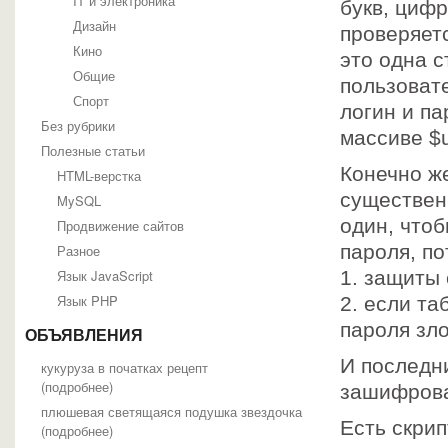
IT и электроника
букв, цифр
Дизайн
проверяетс
Кино
это одна с
Общие
пользоват
Спорт
логин и па
Без рубрики
массиве $
Полезные статьи
Конечно же
HTML-верстка
существен
MySQL
один, чтоб
Продвижение сайтов
пароля, по
Разное
Язык JavaScript
1. защиты 
Язык PHP
2. если т
пароля зл
ОБЪЯВЛЕНИЯ
И последн
кукуруза в початках рецепт
(
подробнее
)
зашифрова
плюшевая светящаяся подушка звездочка
Есть скрип
(
подробнее
)