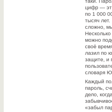
таки. Паро
цифр — эт
по 1 000 0
тысяч лет.
сложно, м
Несколько
можно под
своё время
лазил по 
защите, и
пользоват
словаря Юн
Каждый пол
пароль, с
дело, когд
забывчиво
«забыл па