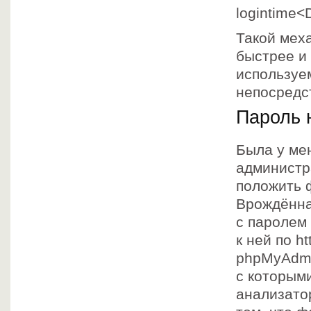
logintime
Такой мех
быстрее и
используе
непосредс
Пароль н
Была у мен
администра
положить 
Врождённа
с паролем
к ней по h
phpMyAdmi
с которыми
анализатор