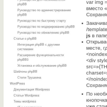
var img = 
phpBB
вместо «
Руководство по администрированию
Сохраня
phpBB
Руководство по быстрому старту
Закачива
Руководство по модерированию phpBB
/templat
Руководство по обновлению phpBB
js
в папк
Статьи о phpBB
Открыв
Интеграция phpBB с другими
месте, г
системами
<noinde
Расширение функциональности
phpBB3
<div sty
Установка и обслуживание phpBB
src=»{TH
Шаблоны phpBB
charset=»
Стили Трушкина
</noinde
WordPress
Сохраня
Документация Wordpress
По необ
Статьи Wordpress
кнопочка
Темы wordpress
уже сто