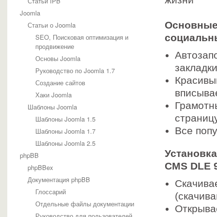
жизни
Статьи IPB
Joomla
Основные
Статьи о Joomla
социальн
SEO, Поисковая оптимизация и
продвижение
Автозап
Основы Joomla
закладки
Руководство по Joomla 1.7
Красивы
Создание сайтов
вписыва
Хаки Joomla
Грамотны
Шаблоны Joomla
страницу
Шаблоны Joomla 1.5
Все поп
Шаблоны Joomla 1.7
Шаблоны Joomla 2.5
Установка
phpBB
CMS DLE 9
phpBBex
Документация phpBB
Скачива
Глоссарий
(cкачива
Отдельные файлы документации
Открыв
Руководство для пользователей