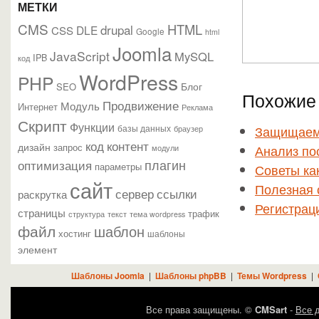
МЕТКИ
CMS
HTML
drupal
DLE
CSS
Google
html
Joomla
JavaScript
MySQL
IPB
код
WordPress
PHP
Блог
SEO
Похожие 
Продвижение
Модуль
Интернет
Реклама
Скрипт
Функции
базы данных
Защищаем 
браузер
контент
код
дизайн
запрос
Анализ по
модули
плагин
оптимизация
параметры
Советы как
сайт
Полезная 
сервер
ссылки
раскрутка
Регистрац
страницы
трафик
текст
структура
тема wordpress
файл
шаблон
хостинг
шаблоны
элемент
Шаблоны Joomla
|
Шаблоны phpBB
|
Темы Wordpress
|
Все права защищены. ©
CMSart
-
Все д