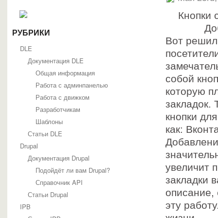
Кнопки 
До
РУБРИКИ
Вот решил 
DLE
посетител
Документация DLE
замечатель
Общая информация
собой кноп
Работа с админпанелью
которую п
Работа с движком
закладок.
Разработчикам
кнопки для
Шаблоны
как: Вконта
Статьи DLE
Добавлени
Drupal
значитель
Документация Drupal
увеличит 
Подойдёт ли вам Drupal?
закладки в
Справочник API
описание, 
Статьи Drupal
эту работ
IPB