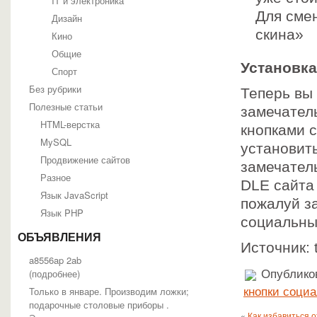
IT и электроника
Для сме
Дизайн
скина»
Кино
Общие
Установка
Спорт
Без рубрики
Теперь вы
Полезные статьи
замечател
HTML-верстка
кнопками 
MySQL
установит
Продвижение сайтов
замечател
Разное
DLE сайта
Язык JavaScript
пожалуй за
Язык PHP
социальны
ОБЪЯВЛЕНИЯ
Источник: t
a8556ap 2ab
(
подробнее
)
Опубликов
Только в январе. Производим ложки;
кнопки социа
подарочные столовые приборы .
«
Как избавиться 