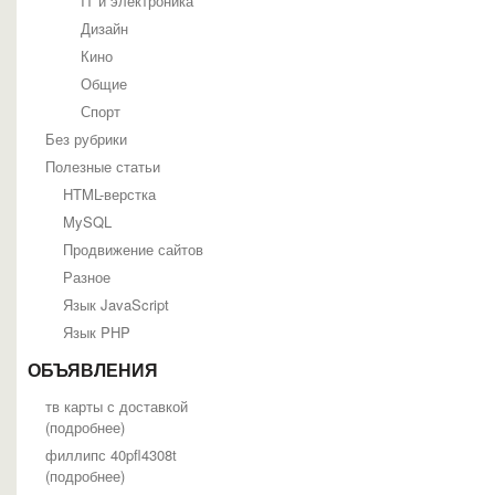
IT и электроника
Дизайн
Кино
Общие
Спорт
Без рубрики
Полезные статьи
HTML-верстка
MySQL
Продвижение сайтов
Разное
Язык JavaScript
Язык PHP
ОБЪЯВЛЕНИЯ
тв карты с доставкой
(
подробнее
)
филлипс 40pfl4308t
(
подробнее
)