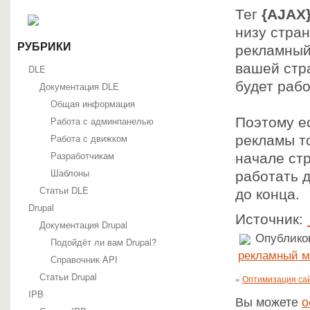
Тег
{AJAX
низу стран
РУБРИКИ
рекламный
вашей стр
DLE
будет рабо
Документация DLE
Общая информация
Работа с админпанелью
Поэтому е
Работа с движком
рекламы т
Разработчикам
начале ст
Шаблоны
работать 
Статьи DLE
до конца.
Drupal
Источник:
Документация Drupal
Опубликов
Подойдёт ли вам Drupal?
рекламный м
Справочник API
Статьи Drupal
«
Оптимизация сай
IPB
Вы можете
о