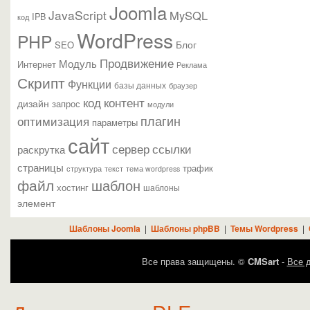
Joomla
JavaScript
MySQL
IPB
код
WordPress
PHP
Блог
SEO
Продвижение
Модуль
Интернет
Реклама
Скрипт
Функции
базы данных
браузер
контент
код
дизайн
запрос
модули
плагин
оптимизация
параметры
сайт
сервер
ссылки
раскрутка
страницы
трафик
текст
структура
тема wordpress
файл
шаблон
хостинг
шаблоны
элемент
Шаблоны Joomla
|
Шаблоны phpBB
|
Темы Wordpress
|
Все права защищены. ©
CMSart
-
Все д