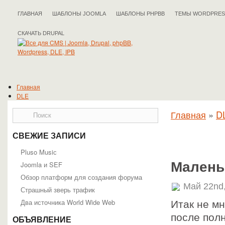
ГЛАВНАЯ
ШАБЛОНЫ JOOMLA
ШАБЛОНЫ PHPBB
ТЕМЫ WORDPRES
СКАЧАТЬ DRUPAL
Главная
DLE
Drupal
Главная
»
D
IPB
Joomla
phpBB
СВЕЖИЕ ЗАПИСИ
WordPress
Полезные статьи
Pluso Musiс
Малень
Joomla и SEF
Обзор платформ для создания форума
Май 22nd
Страшный зверь трафик
Два источника World Wide Web
Итак не м
после полн
ОБЪЯВЛЕНИЕ