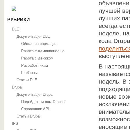
объявлени
лучшей вер
лучших па
РУБРИКИ
всегда ест
DLE
неделе, на
Документация DLE
кода Drupa
Общая информация
поделитьс
Работа с админпанелью
выступлен
Работа с движком
Разработчикам
В настоящ
Шаблоны
называется
Статьи DLE
недель. В
Drupal
подходящи
Документация Drupal
новые воз
Подойдёт ли вам Drupal?
исключени
Справочник API
вниматель
Статьи Drupal
возможнос
IPB
вносящие 