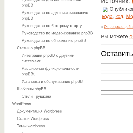
Источник:
phpBB
Опубликов
Руководство по администрированию
кода
,
код
,
Мо
phpBB
Руководство по быстрому старту
«
О процессе добав
Руководство по модерированию phpBB
Вы можете
о
Руководство по обновлению phpBB
Статьи о phpBB
Оставить
Интеграция phpBB с другими
системами
Расширение функциональности
phpBB3
Установка и обслуживание phpBB
Шаблоны phpBB
Стили Трушкина
WordPress
Документация Wordpress
Статьи Wordpress
Темы wordpress