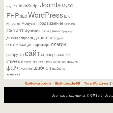
Joomla
JavaScript
MySQL
IPB
код
WordPress
PHP
Блог
SEO
Продвижение
Модуль
Интернет
Реклама
Скрипт
Функции
базы данных
браузер
контент
код
дизайн
запрос
модули
плагин
оптимизация
параметры
сайт
сервер
ссылки
раскрутка
страницы
трафик
текст
структура
тема wordpress
файл
шаблон
хостинг
шаблоны
элемент
Шаблоны Joomla
|
Шаблоны phpBB
|
Темы Wordpress
|
Все права защищены. ©
CMSart
-
Все д