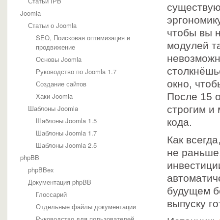
Статьи IPB
существу
Joomla
эргономик
Статьи о Joomla
чтобы вы 
SEO, Поисковая оптимизация и
модулей та
продвижение
невозможн
Основы Joomla
столкнёшьс
Руководство по Joomla 1.7
окно, чтоб
Создание сайтов
После 15 
Хаки Joomla
Шаблоны Joomla
строгим и
Шаблоны Joomla 1.5
кода.
Шаблоны Joomla 1.7
Как всегда,
Шаблоны Joomla 2.5
не раньше
phpBB
инвестици
phpBBex
автоматич
Документация phpBB
будущем б
Глоссарий
выпуску го
Отдельные файлы документации
Руководство для пользователей