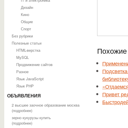
IT и электроника
Дизайн
Кино
Общие
Спорт
Без рубрики
Полезные статьи
Похожие 
HTML-верстка
MySQL
Применени
Продвижение сайтов
Подсветка
Разное
библиотеку
Язык JavaScript
«Отдаемся»
Язык PHP
Привет ред
ОБЪЯВЛЕНИЯ
Быстродейс
2 высшее заочное образование москва
(
подробнее
)
зерно кукурузы купить
(
подробнее
)