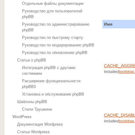
Отдельные файлы документации
Руководство для пользователей
phpBB
Руководство по администрированию
Имя
phpBB
Руководство по быстрому старту
Руководство по модерированию phpBB
Руководство по обновлению phpBB
Статьи о phpBB
CACHE_AGGRE
Интеграция phpBB с другими
includes/
bootstrap.
системами
Расширение функциональности
phpBB3
Установка и обслуживание phpBB
Шаблоны phpBB
Стили Трушкина
CACHE_DISAB
WordPress
includes/
bootstrap.
Документация Wordpress
Статьи Wordpress