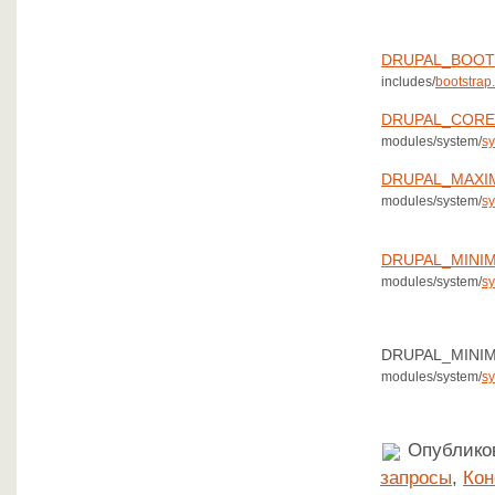
DRUPAL_BOOT
includes/
bootstrap.
DRUPAL_CORE
modules/system/
s
DRUPAL_MAXI
modules/system/
s
DRUPAL_MINI
modules/system/
s
DRUPAL_MINI
modules/system/
s
Опубликов
запросы
,
Кон