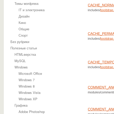
Темы wordpress
CACHE_NORM
IT и электроника
includes/
bootstrap.
Дизайн
Кино
Общие
CACHE_PERM
Спорт
includes/
bootstrap.
Без рубрики
Полезные статьи
HTML-верстка
MySQL
CACHE_TEMP
Windows
includes/
bootstrap.
Microsoft Office
Windows 7
Windows 8
COMMENT_AN
Windows Vista
modules/comment/
Windows XP
Графика
COMMENT_AN
Adobe Photoshop