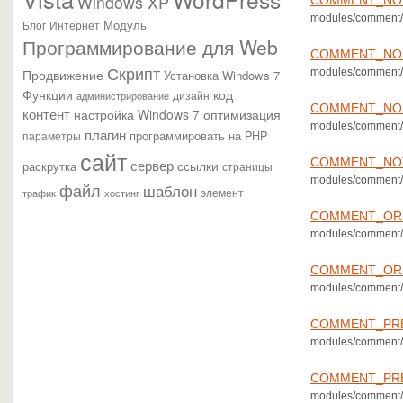
Windows XP
modules/comment/
Модуль
Блог
Интернет
Программирование для Web
COMMENT_NO
Скрипт
modules/comment/
Продвижение
Установка Windows 7
Функции
код
администрирование
дизайн
COMMENT_NO
контент
настройка Windows 7
оптимизация
modules/comment/
плагин
параметры
программировать на PHP
сайт
COMMENT_NO
сервер
ссылки
раскрутка
страницы
modules/comment/
файл
шаблон
элемент
трафик
хостинг
COMMENT_OR
modules/comment/
COMMENT_OR
modules/comment/
COMMENT_PRE
modules/comment/
COMMENT_PR
modules/comment/