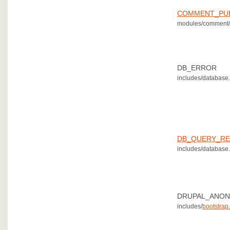
COMMENT_PUB
modules/comment/
DB_ERROR
includes/
database.
DB_QUERY_R
includes/
database.
DRUPAL_ANON
includes/
bootstrap.