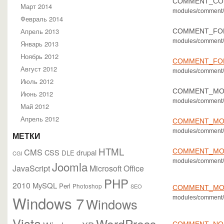
COMMENT_CO
Март 2014
modules/comment/
Февраль 2014
Апрель 2013
COMMENT_FO
modules/comment/
Январь 2013
Ноябрь 2012
COMMENT_FO
Август 2012
modules/comment/
Июль 2012
COMMENT_MO
Июнь 2012
modules/comment/
Май 2012
Апрель 2012
COMMENT_MO
modules/comment/
МЕТКИ
HTML
CMS
COMMENT_MO
CSS
drupal
DLE
CGI
modules/comment/
Joomla
JavaScript
Microsoft Office
PHP
2010
MySQL
Perl
Photoshop
SEO
COMMENT_MO
Windows 7
modules/comment/
Windows
Vista
WordPress
COMMENT_NO