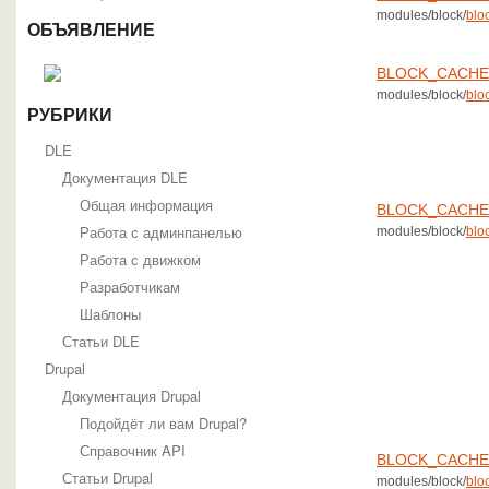
modules/block/
blo
ОБЪЯВЛЕНИЕ
BLOCK_CACHE
modules/block/
blo
РУБРИКИ
DLE
Документация DLE
Общая информация
BLOCK_CACHE
Работа с админпанелью
modules/block/
blo
Работа с движком
Разработчикам
Шаблоны
Статьи DLE
Drupal
Документация Drupal
Подойдёт ли вам Drupal?
Справочник API
BLOCK_CACHE
Статьи Drupal
modules/block/
blo