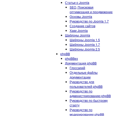
Статьи о Joomla
SEO, Поисковая
оптимизация и продвижение
Основы Joomla
Руководство по Joomla 1.7
Создание сайтов
Хаки Joomla
Шаблоны Joomla
Шаблоны Joomla 1.5
Шаблоны Joomla 1.7
Шаблоны Joomla 2.5
phpBB
phpBBex
Документация phpBB
Глоссарий
Отдельные файлы
документации
Руководство для
пользователей phpBB
Руководство по
администрированию phpBB
Руководство по быстрому
старту
Руководство по
модерированию phpBB