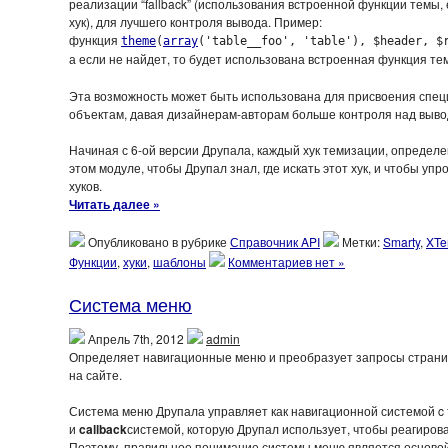
реализации “fallback” (использования встроенной функции темы
хук), для лучшего контроля вывода. Пример:
функция
theme
(
array
('table__foo', 'table'), $header, $
а если не найдет, то будет использована встроенная функция т
Эта возможность может быть использована для присвоения спе
объектам, давая дизайнерам-авторам больше контроля над выво
Начиная с 6-ой версии Друпала, каждый хук темизации, определе
этом модуле, чтобы Друпал знал, где искать этот хук, и чтобы уп
хуков.
Читать далее »
Опубликовано в рубрике
Справочник API
Метки:
Smarty
,
XTe
Функции
,
хуки
,
шаблоны
Комментариев нет »
Система меню
Апрель 7th, 2012
admin
Определяет навигационные меню и преобразует запросы страниц
на сайте.
Система меню Друпала управляет как навигационной системой c 
и
callback
системой, которую Друпал использует, чтобы реагиров
Поэтому, правильное понимание системы меню является основой