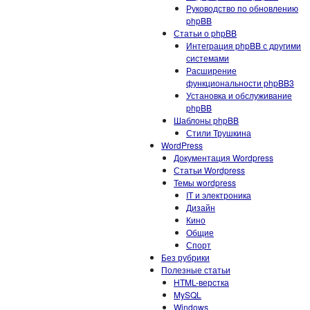
Руководство по обновлению
phpBB
Статьи о phpBB
Интеграция phpBB с другими
системами
Расширение
функциональности phpBB3
Установка и обслуживание
phpBB
Шаблоны phpBB
Стили Трушкина
WordPress
Документация Wordpress
Статьи Wordpress
Темы wordpress
IT и электроника
Дизайн
Кино
Общие
Спорт
Без рубрики
Полезные статьи
HTML-верстка
MySQL
Windows