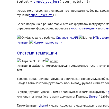
$output = 
drupal_get_form
('user_register');
Формы могут строится и отправляться программно, без пользова
функции
.
drupal_execute
()
Более подробно о работе форм, а также форматах и структуре м
определения форм, можно прочесть в
коротком введении
и
справ
Опубликовано в рубрике
Справочник API
Метки:
HTML фор
Функции
Комментариев нет »
Система темизации
Апрель 7th, 2012
admin
Функции и шаблоны, которые выводят содержимое посетителю, и
тем.
Уровень представления Друпала реализован в виде модульной си
Каждая тема контролирует почти весь вывод Друпала и имеет по
Внутри Друпала, уровень темы реализуется с помощью функции
компоненты темы (хук темы) и аргументы. Пример:
theme
('table
Также функция
может содержать массив хуков темы, кот
theme
()