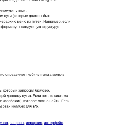
ляемую путями.
им пути (которые должны быть
иерархию меню из путей. Например, если
еню сформирует следующую структуру:
ьно определяет глубину пункта меню в
ь, который запросил браузер,
ей данному пути). Если нет, то система
 коллбеком), которое можно найти. Если
ьзован коллбек для
a/b
.
упал
,
запросы
,
иерархия
,
интерфейс
,