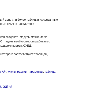
ий одну или более таблиц, и их связанные
торый обычно находится в
жен создавать модуль, можно легко
 Отпадает необходимость работать с
 поддерживаемых СУБД.
 которого соответствуют таблицам,
a API
,
ключи
,
массив
,
параметры
,
таблица
,
upal 6