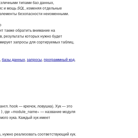
различными типами баз данных,
ис и мощь
SQL
, изменяя отдельные
 элементы безопасности неизменными.
ю
ит также обратить внимание на
ов, результаты которых нужно будет
рмирует запросы для сортируемых таблиц.
,
базы данных
,
запросы
,
программный код
,
нгл. hook — крючок, ловушка). Хук — это
, где «module_name» — название модуля
()
ого хука. Каждый хук имеет
, нужно реализовать соответствующий хук.