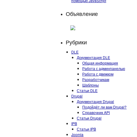
помощью JavaScript
Объявление
Рубрики
DLE
Документация DLE
Общая информация
Работа с админпанелью
Работа с движком
Разработчикам
Шаблоны
Статьи DLE
Drupal
Документация Drupal
Подойдёт ли вам Drupal?
Справочник API
Статьи Drupal
IPB
Статьи IPB
Joomla