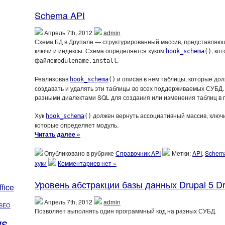
Schema API
Апрель 7th, 2012
admin
Схема БД в Друпале — структурированный массив, представляющ
ключи и индексы. Схема определяется хуком
, ко
hook_schema
()
файле
.
modulename.install
Реализовав
и описав в нем таблицы, которые дол
hook_schema
()
создавать и удалять эти таблицы во всех поддерживаемых СУБД.
разными диалектами SQL для создания или изменения таблиц в
Хук
должен вернуть ассоциативный массив, ключи
hook_schema
()
которые определяет модуль.
Читать далее »
Опубликовано в рубрике
Справочник API
Метки:
API
,
Schem
хуки
Комментариев нет »
Уровень абстракции базы данных Drupal 5 Dr
ffice
Апрель 7th, 2012
admin
SEO
Позволяет выполнять один программный код на разных СУБД.
ws