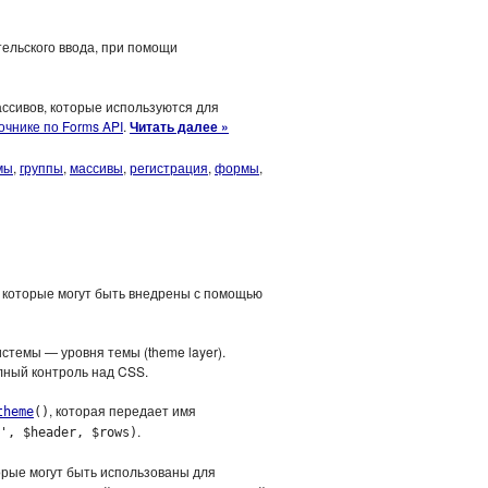
тельского ввода, при помощи
ассивов, которые используются для
очнике по Forms API
.
Читать далее »
мы
,
группы
,
массивы
,
регистрация
,
формы
,
 которые могут быть внедрены с помощью
стемы — уровня темы (theme layer).
лный контроль над CSS.
, которая передает имя
theme
()
.
', $header, $rows)
орые могут быть использованы для