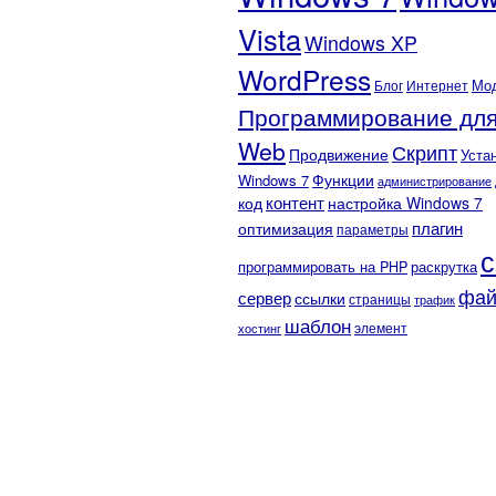
Vista
Windows XP
WordPress
Мо
Блог
Интернет
Программирование дл
Web
Скрипт
Продвижение
Уста
Функции
Windows 7
администрирование
контент
код
настройка Windows 7
плагин
оптимизация
параметры
с
программировать на PHP
раскрутка
фа
сервер
ссылки
страницы
трафик
шаблон
элемент
хостинг