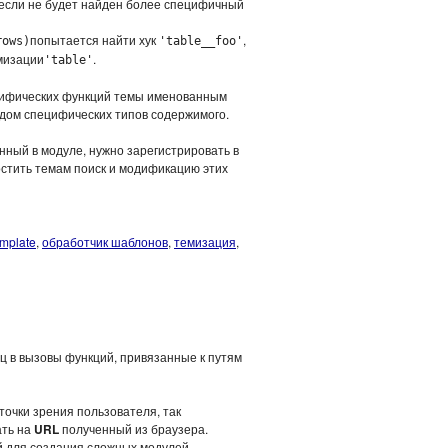
, если не будет найден более специфичный
попытается найти хук
,
rows)
'table__foo'
емизации
.
'table'
цифических функций темы именованным
дом специфических типов содержимого.
нный в модуле, нужно зарегистрировать в
ростить темам поиск и модификацию этих
mplate
,
обработчик шаблонов
,
темизация
,
 в вызовы функций, привязанные к путям
точки зрения пользователя, так
ать на
URL
полученный из браузера.
 для создания сложных модулей.