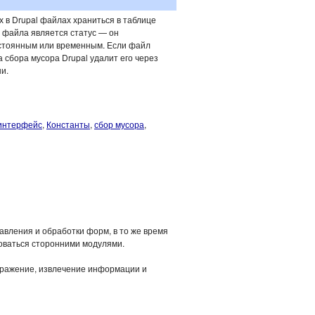
 в Drupal файлах храниться в таблице
го файла является статус — он
остоянным или временным. Если файл
 сбора мусора Drupal удалит его через
и.
интерфейс
,
Константы
,
сбор мусора
,
авления и обработки форм, в то же время
оваться сторонними модулями.
ражение, извлечение информации и