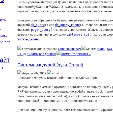
Гибкий уровень абстракции Друпал позволяет легко работать с 
например
MySQL
или
PGSQL
. Он максимально сохраняет синтакс
параметры запросов для разных типов баз и оставляя основные
дуль
Большинство обращений к базам данных выполняется с помощь
функций
или
. Разработчикам сто
я
db_query
()
db_query_range
()
функцию
, которая используется в случае запрос
pager_query
()
вывести постранично, и функцию
, которая фо
tablesort_sql
()
новка
Читать далее »
дизайн
Опубликовано в рубрике
Справочник API
Метки:
drupal
,
SQL
СУБД
,
типамы баз данных
Комментариев нет »
айт
Система модулей (хуки Drupal)
йл
Апрель 7th, 2012
admin
Позволяет модулям взаимодействовать с ядром Drupal.
Модули, используемые в Друпале, работают по принципу «хука» (а
PHP функция, которая имеет название
module_name_hook_name
(имя файла module_name.module), а «hook_name» — название сам
определенный набор параметров и типов результатов.
Для расширения функциональности тех или иных частей Друпала