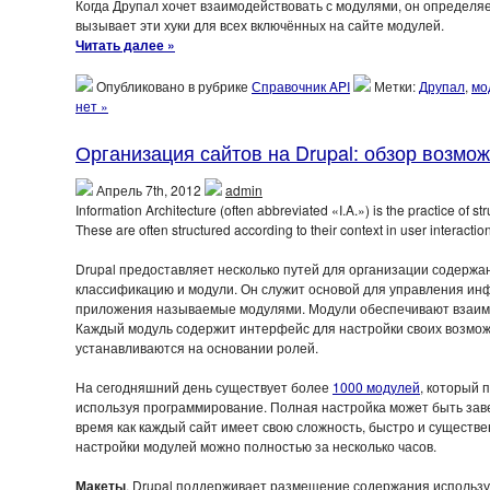
Когда Друпал хочет взаимодействовать с модулями, он определя
вызывает эти хуки для всех включённых на сайте модулей.
Читать далее »
Опубликовано в рубрике
Справочник API
Метки:
Друпал
,
мо
нет »
Организация сайтов на Drupal: обзор возмо
Апрель 7th, 2012
admin
Information Architecture (often abbreviated «I.A.») is the practice of s
These are often structured according to their context in user interact
Drupal предоставляет несколько путей для организации содержан
классификацию и модули. Он служит основой для управления ин
приложения называемые модулями. Модули обеспечивают взаим
Каждый модуль содержит интерфейс для настройки своих возмож
устанавливаются на основании ролей.
На сегодняшний день существует более
1000 модулей
, который 
используя программирование. Полная настройка может быть зав
время как каждый сайт имеет свою сложность, быстро и существе
настройки модулей можно полностью за несколько часов.
Макеты
. Drupal поддерживает размещение содержания используя 