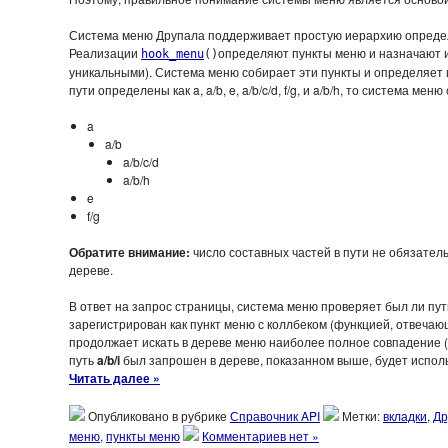
Система меню Друпала поддерживает простую иерархию опреде
Реализации
определяют пункты меню и назначают 
hook_menu
()
уникальными). Система меню собирает эти пункты и определяет 
пути определены как a, a/b, e, a/b/c/d, f/g, и a/b/h, то система м
a
a/b
a/b/c/d
a/b/h
e
f/g
Обратите внимание:
число составных частей в пути не обязател
дереве.
В ответ на запрос страницы, система меню проверяет был ли пут
зарегистрирован как пункт меню с коллбеком (функцией, отвечающ
продолжает искать в дереве меню наиболее полное совпадение (с
путь
a/b/i
был запрошен в дереве, показанном выше, будет испол
Читать далее »
Опубликовано в рубрике
Справочник API
Метки:
вкладки
,
Др
меню
,
пункты меню
Комментариев нет »