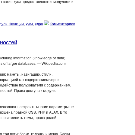
ет какие хуки предоставляются модулями и
дули
,
Функции
,
хуки
,
ядро
Комментариев
жностей
tructuring information (knowledge or data).
ions or larger databases. — Wikipedia.com
ия: макеты, навигацию, стили,
формацией как содержанием через
одействие пользователя с содержанием.
ностей. Права доступа к модулю
позволяют настроить многие параметры не
ершена правкой CSS, PHP и AJAX. В то
нно изменить темы, права ролей,
три пути: блоки, колонки и меню. Блоки