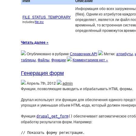
Имя
Описание
Информация обо всех загруженных
{files}. Одним из атрибутов каждо
FILE_STATUS_TEMPORARY
определяет, является ли файл п
includes/
file.inc
временный, то встроенная система
определённый промежуток времен
Читать далее »
Опубликовано в рубрике
Справочник API
Метки:
атрибуты
,
таблицы
,
Файлы
,
Функции
Комментариев нет »
Генерация форм
Апрель 7th, 2012
admin
Функции, позволяющие выводить и обрабатывать HTML формы.
Друпал использует эти функции для обеспечения единого предст
упрощая и уменьшая объем HTML-кода, который должен генерир
Функция
обеспечивает автоматическое отоб
drupal_get_form
()
обработку результатов форм. Например:
// Показать форму регистрации.
