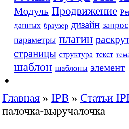
Продвижение
Модуль
Ре
дизайн
запрос
данных
браузер
плагин
раскру
параметры
страницы
текст
структура
тем
шаблон
элемент
шаблоны
Главная
»
IPB
»
Статьи IP
палочка-выручалочка