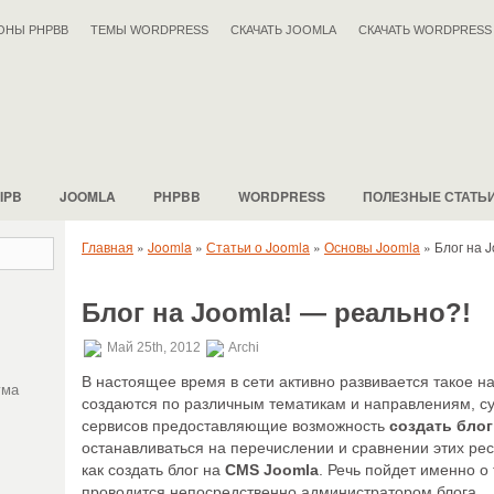
ОНЫ PHPBB
ТЕМЫ WORDPRESS
СКАЧАТЬ JOOMLA
СКАЧАТЬ WORDPRESS
IPB
JOOMLA
PHPBB
WORDPRESS
ПОЛЕЗНЫЕ СТАТЬ
Главная
»
Joomla
»
Статьи о Joomla
»
Основы Joomla
»
Блог на 
Блог на Joomla! — реально?!
Май 25th, 2012
Archi
В настоящее время в сети активно развивается такое н
ума
создаются по различным тематикам и направлениям, с
сервисов предоставляющие возможность
создать блог
останавливаться на перечислении и сравнении этих рес
как создать блог на
CMS Joomla
. Речь пойдет именно о
проводится непосредственно администратором блога.