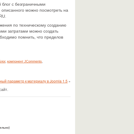
й блог с безграничными
 описанного можно посмотреть на
.RU
.
жения по техническому созданию
ными затратами можно создать
обходимо помнить, что пределов
Блог
,
компонент JComments
,
ый параметр к материалу в Joomla 1.5
»
сайт.
тельно)