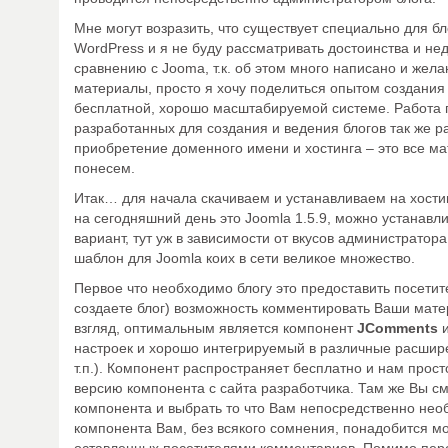
Мне могут возразить, что существует специально для 
WordPress и я не буду рассматривать достоинства и не
сравнению с Jooma, т.к. об этом много написано и жела
материалы, просто я хочу поделиться опытом создания
бесплатной, хорошо масштабируемой системе. Работа 
разработанных для создания и ведения блогов так же р
приобретение доменного имени и хостинга – это все м
понесем.
Итак… для начала скачиваем и устанавливаем на хост
на сегодняшний день это Joomla 1.5.9, можно устанав
вариант, тут уж в зависимости от вкусов администратора
шаблон для Joomla коих в сети великое множество.
Первое что необходимо блогу это предоставить посетит
создаете блог) возможность комментировать Ваши мате
взгляд, оптимальным является компонент
JComments
и
настроек и хорошо интегрируемый в различные расшир
т.п.). Компонент распространяет бесплатно и нам про
версию компонента с сайта разработчика. Там же Вы с
компонента и выбрать то что Вам непосредственно нео
компонента Вам, без всякого сомнения, понадобится м