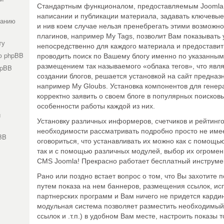
Стандартным функционалом, предоставляемым Joomla, 
написании и публикации материала, задавать ключевые
ванию
и нив коем случае нельзя пренебрегать этими возможн
плагинов, например
My Tags
, позволит Вам показывать
ту
непосредственно для каждого материала и предоставит
ю phpBB
проводить поиск по Вашему блогу именно по указанным
размещением так называемого «облака тегов», что яв
hpBB
создании блогов, решается установкой на сайт предназ
например
My Gloubs
. Установка компонентов для гене
корректно заявить о своем блоге в популярных поисков
особенности работы каждой из них.
и
Установку различных информеров, счетчиков и рейтинг
необходимости рассматривать подробно просто не имее
BB
оговориться, что устанавливать их можно как с помощ
так и с помощью различных модулей, выбор их огромен.
CMS Joomla! Прекрасно работает бесплатный инструме
Рано или поздно встает вопрос о том, что Вы захотите п
путем показа на нем баннеров, размещения ссылок, ис
партнерских программ и Вам ничего не придется кардина
модульная система позволяет разместить необходимый
ссылок и .т.п.) в удобном Вам месте, настроить показы