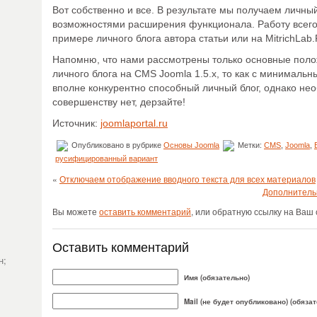
Вот собственно и все. В результате мы получаем личны
возможностями расширения функционала. Работу всего
примере
личного блога автора статьи
или на
MitrichLab
Напомню, что нами рассмотрены только основные поло
личного блога на CMS Joomla 1.5.x, то как с минималь
вполне конкурентно способный личный блог, однако не
совершенству нет, дерзайте!
Источник:
joomlaportal.ru
Опубликовано в рубрике
Основы Joomla
Метки:
CMS
,
Joomla
,
русифицированный вариант
«
Отключаем отображение вводного текста для всех материалов
Дополнительн
Вы можете
оставить комментарий
, или обратную ссылку на Ваш 
Оставить комментарий
н;
Имя (обязательно)
Mail (не будет опубликовано) (обяза