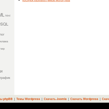
ML
html
ySQL
лог
еклама
узер
ки
трафик
ы phpBB
|
Темы Wordpress
|
Скачать Joomla
|
Скачать Wordpress
|
Скач