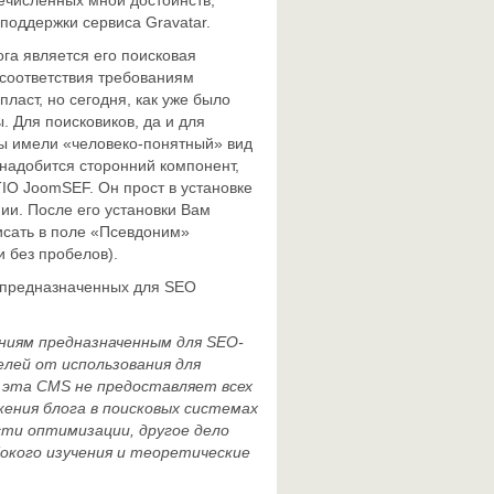
ечисленных мной достоинств,
оддержки сервиса Gravatar.
а является его поисковая
 соответствия требованиям
ласт, но сегодня, как уже было
. Для поисковиков, да и для
лы имели «человеко-понятный» вид
онадобится сторонний компонент,
IO JoomSEF. Он прост в установке
ии. После его установки Вам
исать в поле «Псевдоним»
 без пробелов).
 предназначенных для SEO
ниям предназначенным для SEO-
лей от использования для
ы эта CMS не предоставляет всех
ения блога в поисковых системах
сти оптимизации, другое дело
бокого изучения и теоретические