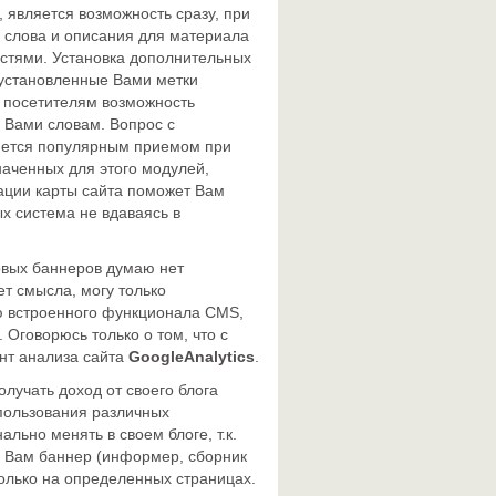
является возможность сразу, при
 слова и описания для материала
остями. Установка дополнительных
 установленные Вами метки
 посетителям возможность
 Вами словам. Вопрос с
ляется популярным приемом при
наченных для этого модулей,
рации карты сайта поможет Вам
ых система не вдаваясь в
овых баннеров думаю нет
т смысла, могу только
ью встроенного функционала CMS,
 Оговорюсь только о том, что с
нт анализа сайта
GoogleAnalytics
.
олучать доход от своего блога
пользования различных
льно менять в своем блоге, т.к.
 Вам баннер (информер, сборник
 только на определенных страницах.