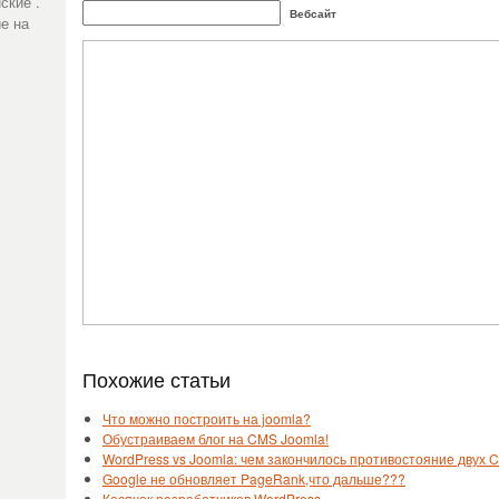
ские .
Вебсайт
е на
Похожие статьи
Что можно построить на joomla?
Обустраиваем блог на CMS Joomla!
WordPress vs Joomla: чем закончилось противостояние двух 
Google не обновляет PageRank,что дальше???
Косячок разработчиков WordPress