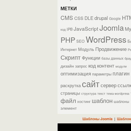
МЕТКИ
CMS
HT
drupal
DLE
CSS
Google
Joomla
JavaScript
M
IPB
код
WordPress
PHP
Б
SEO
Продвижение
Модуль
Интернет
Р
Скрипт
Функции
базы данных
бра
контент
код
дизайн
запрос
модули
плагин
оптимизация
параметры
сайт
сервер
ссыл
раскрутка
страницы
текст
структура
тема wordpress
файл
шаблон
хостинг
шаблоны
элемент
Шаблоны Joomla
|
Шаблон