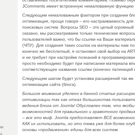
оставленных посетителями комментариев. Помимо пер
JComments имеет встроенную немаловажную функцию п
Следующим немаловажным фактором при создании блог
оптимизация, проще говоря – его настраиваемость для
поисковых систем. Вопросы SEO – это целый огромный п
сказано, мы рассматриваем только технические вопросы
пользователей важно, что бы ссылки на Ваши материа
(ЧПУ). Для создания таких ссылок на материалы нам п
конечно же бесплатный, я остановил свой выбор на ART
и не требует при настройке познаний в программирован
просто необходимо будет при написании материала вп
соответствующее название ссылки (конечно латиницей и
Следующим шагом будет установка расширений так же
оптимизации сайта (блога).
Большое внимание уделено в данной статье расшире
оптимизации так как отказ большинства пользовате
ведения блога от Joomla! Обусловлен тем, что якоб
возможностей для правильного и грамотного продвиж
– все это миф. Joomla предоставляет ВСЕ возможно
КАК их использовать, но это тема уже для более глу
ии
основы «продвижения» едины для всех систем.
ей