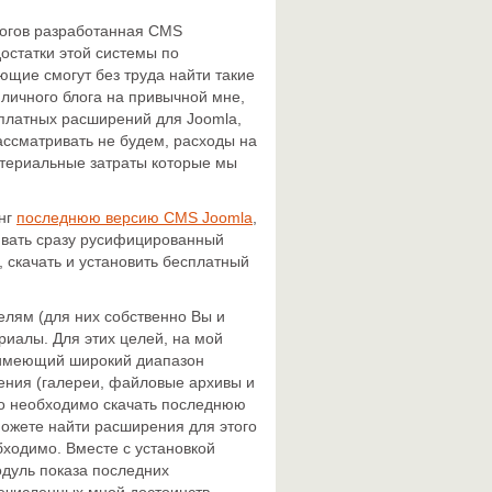
блогов разработанная CMS
достатки этой системы по
ющие смогут без труда найти такие
 личного блога на привычной мне,
платных расширений для Joomla,
ассматривать не будем, расходы на
атериальные затраты которые мы
инг
последнюю версию CMS Joomla
,
ливать сразу русифицированный
, скачать и установить бесплатный
елям (для них собственно Вы и
риалы. Для этих целей, на мой
меющий широкий диапазон
ения (галереи, файловые архивы и
сто необходимо скачать последнюю
можете найти расширения для этого
бходимо. Вместе с установкой
одуль показа последних