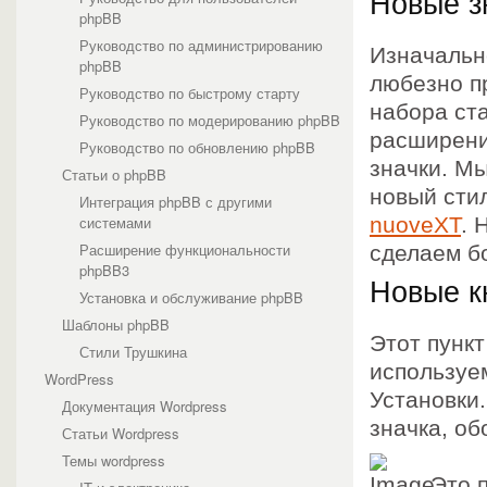
Новые з
phpBB
Руководство по администрированию
Изначальн
phpBB
любезно п
Руководство по быстрому старту
набора ст
Руководство по модерированию phpBB
расширени
Руководство по обновлению phpBB
значки. М
Статьи о phpBB
новый сти
Интеграция phpBB с другими
системами
nuoveXT
. 
Расширение функциональности
сделаем б
phpBB3
Новые к
Установка и обслуживание phpBB
Шаблоны phpBB
Этот пунк
Стили Трушкина
используе
WordPress
Установки.
Документация Wordpress
значка, о
Статьи Wordpress
Темы wordpress
Это 