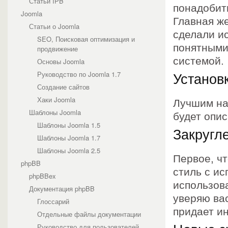
Статьи IPB
понадобит
Joomla
Главная же
Статьи о Joomla
сделали и
SEO, Поисковая оптимизация и
понятными
продвижение
системой.
Основы Joomla
Руководство по Joomla 1.7
Установ
Создание сайтов
Хаки Joomla
Лучшим на
Шаблоны Joomla
будет опис
Шаблоны Joomla 1.5
Закругл
Шаблоны Joomla 1.7
Шаблоны Joomla 2.5
Первое, чт
phpBB
стиль с ис
phpBBex
использов
Документация phpBB
уверяю ва
Глоссарий
придает и
Отдельные файлы документации
Руководство для пользователей