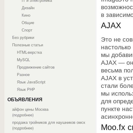
IT и электроника
возможност
Дизайн
в зависимо
Кино
Общие
AJAX
Спорт
Без рубрики
Это не со
Полезные статьи
настолько 
HTML-верстка
мы добавим
MySQL
AJAX — он
Продвижение сайтов
весьма по
Разное
AJAX в ус
Язык JavaScript
стали бол
Язык PHP
мы исполь
ОБЪЯВЛЕНИЯ
для опред
пункте нас
айфон цены Москва
(
подробнее
)
асинхронн
продажа тройников для наушников омск
Moo.fx 
(
подробнее
)