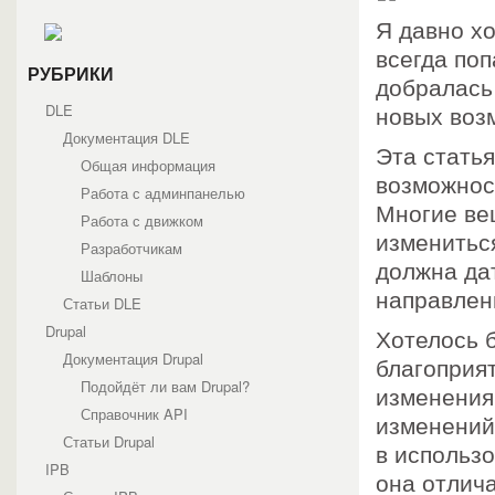
Я давно хо
всегда поп
РУБРИКИ
добралась 
DLE
новых воз
Документация DLE
Эта стать
Общая информация
возможнос
Работа с админпанелью
Многие ве
Работа с движком
измениться
Разработчикам
должна да
Шаблоны
направлен
Статьи DLE
Drupal
Хотелось б
Документация Drupal
благоприя
Подойдёт ли вам Drupal?
изменения
Справочник API
изменений
Статьи Drupal
в использ
IPB
она отлича