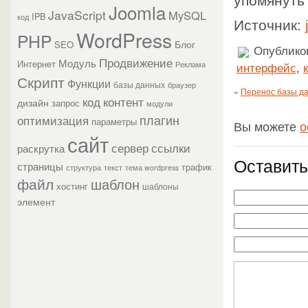
упомянуть 
Joomla
JavaScript
MySQL
IPB
код
Источник:
WordPress
PHP
Блог
SEO
Опубликов
Продвижение
Модуль
Интернет
Реклама
интерфейс
,
Скрипт
Функции
базы данных
браузер
«
Перенос базы да
контент
код
дизайн
запрос
модули
плагин
оптимизация
параметры
Вы можете
о
сайт
сервер
ссылки
раскрутка
Оставить
страницы
трафик
текст
структура
тема wordpress
файл
шаблон
хостинг
шаблоны
элемент