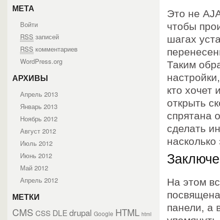
МЕТА
Это не AJA
Войти
чтобы про
RSS
записей
шагах уст
RSS
комментариев
перенесен
WordPress.org
Таким обр
настройки
АРХИВЫ
кто хочет
Апрель 2013
открыть с
Январь 2013
спрятана 
Ноябрь 2012
сделать и
Август 2012
насколько 
Июль 2012
Июнь 2012
Заключе
Май 2012
Апрель 2012
На этом вс
посвящена
МЕТКИ
панели, а 
CMS
HTML
drupal
DLE
CSS
Google
html