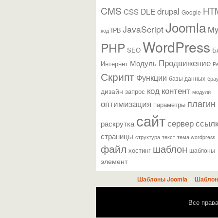
CMS
HT
drupal
DLE
CSS
Google
Joomla
JavaScript
M
IPB
код
WordPress
PHP
Б
SEO
Продвижение
Модуль
Интернет
Р
Скрипт
Функции
базы данных
бра
контент
код
дизайн
запрос
модули
плагин
оптимизация
параметры
сайт
сервер
ссыл
раскрутка
страницы
текст
структура
тема wordpress
файл
шаблон
хостинг
шаблоны
элемент
Шаблоны Joomla
|
Шаблон
Все прав