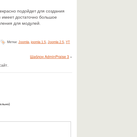
екрасно подойдет для создания
 имеет достаточно большое
мления для модулей.
Метки:
Joomla
,
joomla 1.5
,
Joomla 2.5
,
YT
Шаблон AdminPraise 3
»
сайт.
тельно)