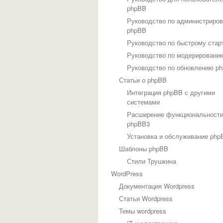
phpBB
Руководство по администриро
phpBB
Руководство по быстрому стар
Руководство по модерировани
Руководство по обновлению p
Статьи о phpBB
Интеграция phpBB с другими
системами
Расширение функциональност
phpBB3
Установка и обслуживание php
Шаблоны phpBB
Стили Трушкина
WordPress
Документация Wordpress
Статьи Wordpress
Темы wordpress