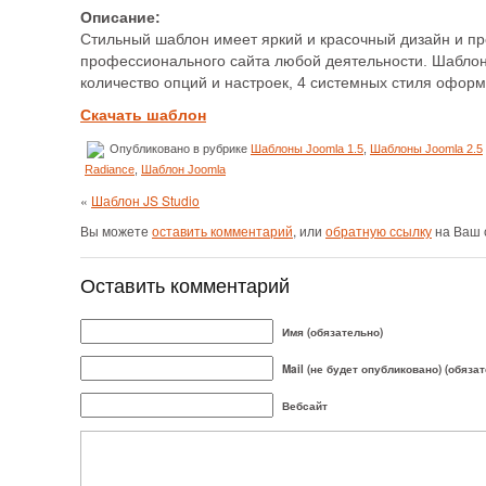
Описание:
Стильный шаблон имеет яркий и красочный дизайн и пр
профессионального сайта любой деятельности. Шаблон
количество опций и настроек, 4 системных стиля офор
Скачать шаблон
Опубликовано в рубрике
Шаблоны Joomla 1.5
,
Шаблоны Joomla 2.5
Radiance
,
Шаблон Joomla
«
Шаблон JS Studio
Вы можете
оставить комментарий
, или
обратную ссылку
на Ваш 
Оставить комментарий
Имя (обязательно)
Mail (не будет опубликовано) (обяза
Вебсайт