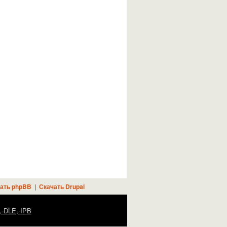
ать phpBB
|
Скачать Drupal
, DLE, IPB