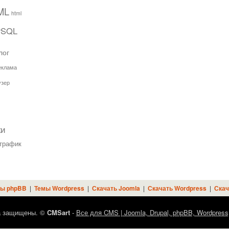
ML
html
ySQL
лог
еклама
узер
ки
трафик
ы phpBB
|
Темы Wordpress
|
Скачать Joomla
|
Скачать Wordpress
|
Скач
а защищены. ©
CMSart
-
Все для CMS | Joomla, Drupal, phpBB, Wordpress