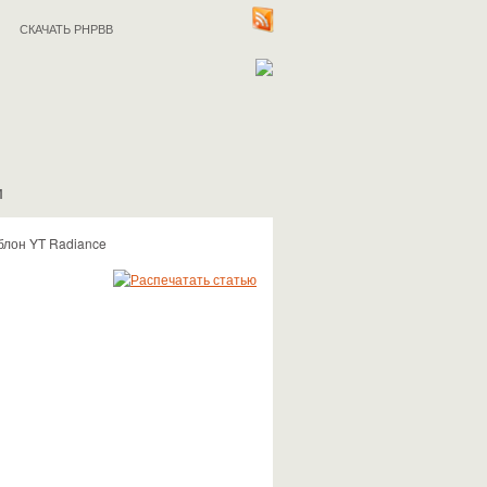
СКАЧАТЬ PHPBB
И
лон YT Radiance