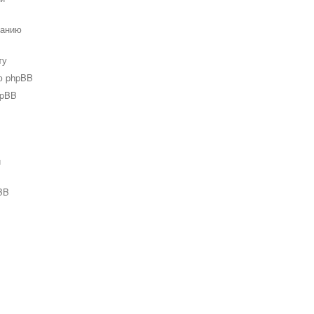
ванию
ту
ю phpBB
hpBB
и
BB