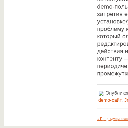
demo-поль
запретив е
установке
проблему 
который с
редактиров
действия и
контенту —
периодиче
промежутк
Опубликов
demo-сайт
,
J
« Предыдущие за