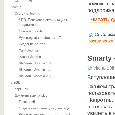
Статьи IPB
поможет ва
Joomla
поддержка
Статьи о Joomla
Читать д
SEO, Поисковая оптимизация и
продвижение
Основы Joomla
Опубликов
Руководство по Joomla 1.7
расширения
Создание сайтов
Хаки Joomla
Smarty
Шаблоны Joomla
Шаблоны Joomla 1.5
Июнь 13th
Шаблоны Joomla 1.7
Шаблоны Joomla 2.5
Вступлени
phpBB
Скажем сра
phpBBex
пользоват
Документация phpBB
Напротив, 
Глоссарий
взглянуть 
Отдельные файлы документации
увидеть в
Руководство для пользователей