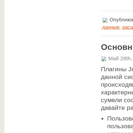
Опубликов
данные
,
рас
Основн
Май 28th,
Плагины J
данной си
происходя
характерн
сумели сос
давайте р
Пользов
пользов