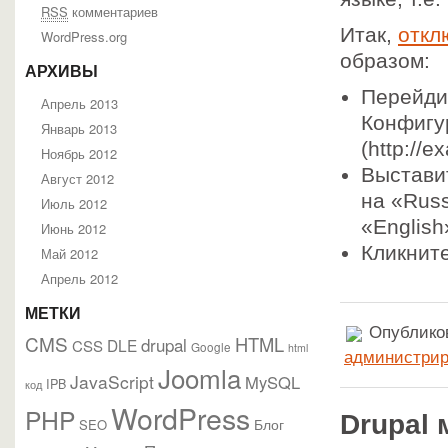
RSS
комментариев
Итак,
откл
WordPress.org
образом:
АРХИВЫ
Перейди
Апрель 2013
Конфигу
Январь 2013
(http://
Ноябрь 2012
Выстави
Август 2012
на «Russ
Июль 2012
«English
Июнь 2012
Кликнит
Май 2012
Апрель 2012
МЕТКИ
Опубликов
CMS
HTML
drupal
DLE
CSS
Google
html
администрир
Joomla
JavaScript
MySQL
IPB
код
WordPress
PHP
Drupal
Блог
SEO