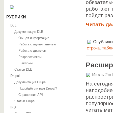
обязатель
работают т
пойдет раз
РУБРИКИ
Читать да
DLE
Документация DLE
Общая информация
Опубликов
Работа с админпанелью
строка
,
табл
Работа с движком
Разработчикам
Шаблоны
Расшир
Статьи DLE
Июль 2nd
Drupal
Документация Drupal
На сегодн
Подойдёт ли вам Drupal?
наподобие 
Справочник API
распростр
Статьи Drupal
популярно
IPB
читать ме