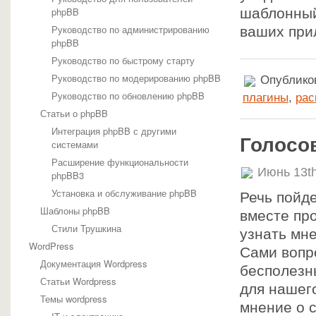
phpBB
шаблонный
Руководство по администрированию
ваших при
phpBB
Руководство по быстрому старту
Руководство по модерированию phpBB
Опубликов
Руководство по обновлению phpBB
плагины
,
ра
Статьи о phpBB
Интеграция phpBB с другими
Голосо
системами
Расширение функциональности
Июнь 13th
phpBB3
Установка и обслуживание phpBB
Речь пойде
Шаблоны phpBB
вместе пр
Стили Трушкина
узнать мн
WordPress
Сами вопр
Документация Wordpress
бесполезн
Статьи Wordpress
для нашег
Темы wordpress
мнение о 