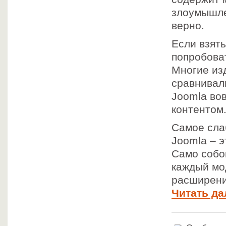
злоумышле
верно.
Если взят
попробоват
Многие из
сравнивал
Joomla вов
контентом
Самое сла
Joomla – э
Само собо
каждый мод
расширени
Читать да