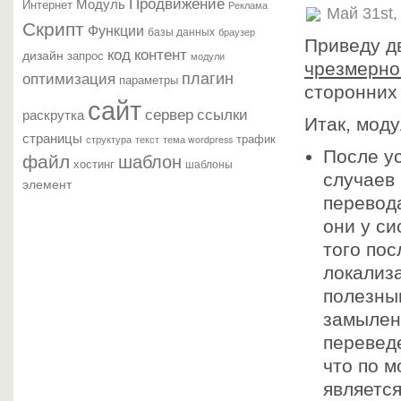
Продвижение
Модуль
Интернет
Реклама
Май 31st,
Скрипт
Функции
базы данных
браузер
Приведу д
контент
код
дизайн
запрос
модули
чрезмерно
плагин
оптимизация
параметры
сторонних
сайт
сервер
ссылки
раскрутка
Итак, моду
страницы
трафик
текст
структура
тема wordpress
После у
файл
шаблон
хостинг
шаблоны
случаев 
элемент
перевод
они у си
того по
локализ
полезны
замылен
перевед
что по 
являетс