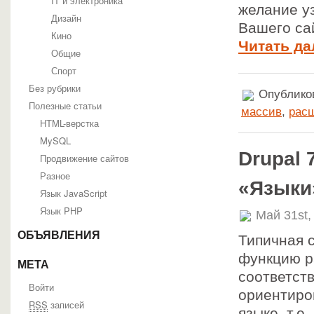
IT и электроника
желание у
Дизайн
Вашего са
Кино
Читать да
Общие
Спорт
Без рубрики
Опубликов
Полезные статьи
массив
,
рас
HTML-верстка
MySQL
Drupal
Продвижение сайтов
Разное
«Языки
Язык JavaScript
Язык PHP
Май 31st,
ОБЪЯВЛЕНИЯ
Типичная 
функцию р
МЕТА
соответст
Войти
ориентиро
RSS
записей
языке, т.е