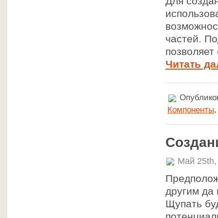
Для созда
использов
возможнос
частей. П
позволяет 
Читать да
Опубликов
Компоненты
Создани
Май 25th,
Предположи
другим да 
Щупать бу
потенциал