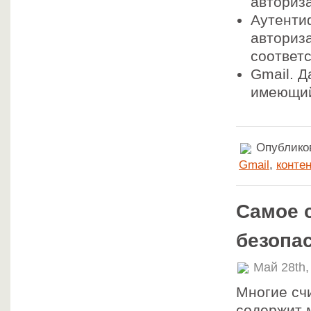
авториз
Аутенти
авториз
соответ
Gmail. Д
имеющий
Опубликов
Gmail
,
контен
Самое 
безопа
Май 28th,
Многие счи
содержит 