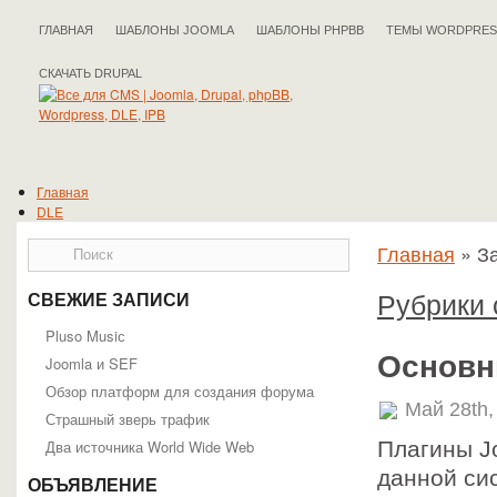
ГЛАВНАЯ
ШАБЛОНЫ JOOMLA
ШАБЛОНЫ PHPBB
ТЕМЫ WORDPRES
СКАЧАТЬ DRUPAL
Главная
DLE
Документация DLE
Главная
»
За
Общая информация
Работа с админпанелью
Работа с движком
Рубрики 
СВЕЖИЕ ЗАПИСИ
Разработчикам
Шаблоны
Pluso Musiс
Статьи DLE
Основн
Joomla и SEF
Drupal
Обзор платформ для создания форума
Документация Drupal
Май 28th,
Подойдёт ли вам Drupal?
Страшный зверь трафик
Справочник API
Два источника World Wide Web
Плагины J
Статьи Drupal
IPB
данной си
ОБЪЯВЛЕНИЕ
Статьи IPB