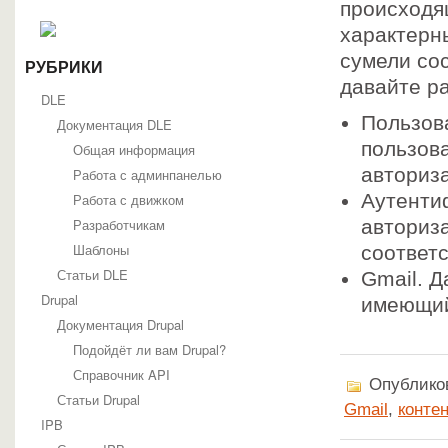
происходя
Joomla
Статьи о Joomla
характерн
SEO, Поисковая оптимизация и продвижение
сумели сос
Основы Joomla
РУБРИКИ
давайте р
Руководство по Joomla 1.7
DLE
Создание сайтов
Пользов
Хаки Joomla
Документация DLE
Шаблоны Joomla
пользов
Общая информация
Шаблоны Joomla 1.5
авториз
Работа с админпанелью
Шаблоны Joomla 1.7
Шаблоны Joomla 2.5
Аутенти
Работа с движком
phpBB
Разработчикам
авториз
phpBBex
Документация phpBB
Шаблоны
соответ
Глоссарий
Статьи DLE
Gmail. Д
Отдельные файлы документации
Drupal
Руководство для пользователей phpBB
имеющий
Руководство по администрированию phpBB
Документация Drupal
Руководство по быстрому старту
Подойдёт ли вам Drupal?
Руководство по модерированию phpBB
Руководство по обновлению phpBB
Справочник API
Опубликов
Статьи о phpBB
Статьи Drupal
Интеграция phpBB с другими системами
Gmail
,
контен
IPB
Расширение функциональности phpBB3
Установка и обслуживание phpBB