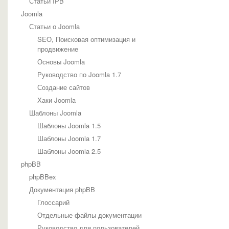
Статьи IPB
Шаблоны phpBB
Joomla
Стили Трушкина
WordPress
Статьи о Joomla
Документация Wordpress
SEO, Поисковая оптимизация и
Статьи Wordpress
продвижение
Темы wordpress
Основы Joomla
IT и электроника
Дизайн
Руководство по Joomla 1.7
Кино
Создание сайтов
Общие
Спорт
Хаки Joomla
Полезные статьи
Шаблоны Joomla
HTML-верстка
Шаблоны Joomla 1.5
MySQL
Продвижение сайтов
Шаблоны Joomla 1.7
Разное
Шаблоны Joomla 2.5
Язык JavaScript
phpBB
Язык PHP
phpBBex
Документация phpBB
Глоссарий
Отдельные файлы документации
Руководство для пользователей