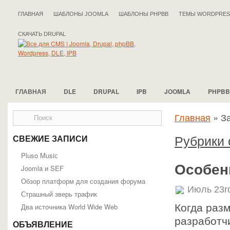
ГЛАВНАЯ
ШАБЛОНЫ JOOMLA
ШАБЛОНЫ PHPBB
ТЕМЫ WORDPRES
СКАЧАТЬ DRUPAL
ГЛАВНАЯ
DLE
DRUPAL
IPB
JOOMLA
PHPBB
Главная
»
За
Рубрики 
СВЕЖИЕ ЗАПИСИ
Pluso Musiс
Особен
Joomla и SEF
Обзор платформ для создания форума
Июль 23r
Страшный зверь трафик
Два источника World Wide Web
Когда раз
разработчи
ОБЪЯВЛЕНИЕ