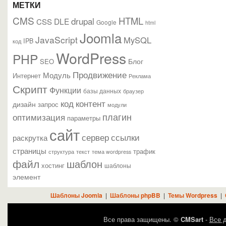
МЕТКИ
CMS
HTML
drupal
DLE
CSS
Google
html
Joomla
JavaScript
MySQL
IPB
код
WordPress
PHP
Блог
SEO
Продвижение
Модуль
Интернет
Реклама
Скрипт
Функции
базы данных
браузер
контент
код
дизайн
запрос
модули
плагин
оптимизация
параметры
сайт
сервер
ссылки
раскрутка
страницы
трафик
текст
структура
тема wordpress
файл
шаблон
хостинг
шаблоны
элемент
Шаблоны Joomla
|
Шаблоны phpBB
|
Темы Wordpress
|
Все права защищены. ©
CMSart
-
Все д