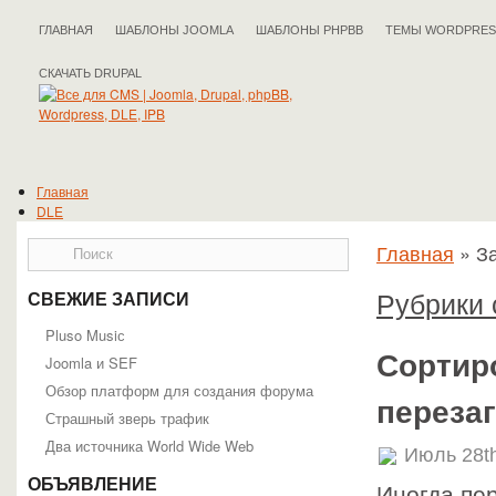
ГЛАВНАЯ
ШАБЛОНЫ JOOMLA
ШАБЛОНЫ PHPBB
ТЕМЫ WORDPRES
СКАЧАТЬ DRUPAL
Главная
DLE
Drupal
Главная
»
За
IPB
Joomla
phpBB
Рубрики 
СВЕЖИЕ ЗАПИСИ
WordPress
Полезные статьи
Pluso Musiс
Сортиро
Joomla и SEF
Обзор платформ для создания форума
переза
Страшный зверь трафик
Два источника World Wide Web
Июль 28t
ОБЪЯВЛЕНИЕ
Иногда пе