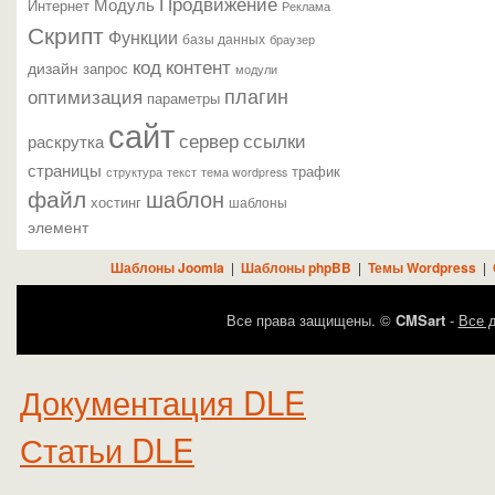
Продвижение
Модуль
Интернет
Реклама
Скрипт
Функции
базы данных
браузер
контент
код
дизайн
запрос
модули
плагин
оптимизация
параметры
сайт
сервер
ссылки
раскрутка
страницы
трафик
текст
структура
тема wordpress
файл
шаблон
хостинг
шаблоны
элемент
Шаблоны Joomla
|
Шаблоны phpBB
|
Темы Wordpress
|
Все права защищены. ©
CMSart
-
Все д
Документация DLE
Статьи DLE