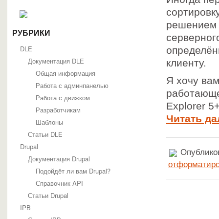
сортировк
решением 
РУБРИКИ
серверног
DLE
определён
Документация DLE
клиенту.
Общая информация
Я хочу ва
Работа с админпанелью
работающе
Работа с движком
Explorer 5
Разработчикам
Читать да
Шаблоны
Статьи DLE
Drupal
Опубликов
Документация Drupal
отформатиро
Подойдёт ли вам Drupal?
Справочник API
Статьи Drupal
IPB