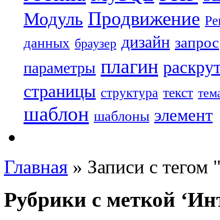
Продвижение
Модуль
Ре
дизайн
запрос
данных
браузер
плагин
раскру
параметры
страницы
текст
структура
тем
шаблон
элемент
шаблоны
Главная
»
Записи с тегом 
Рубрики с меткой ‘Ин