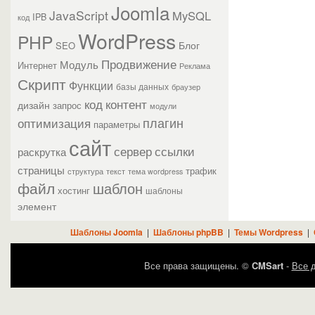
Joomla
JavaScript
MySQL
IPB
код
WordPress
PHP
Блог
SEO
Продвижение
Модуль
Интернет
Реклама
Скрипт
Функции
базы данных
браузер
контент
код
дизайн
запрос
модули
плагин
оптимизация
параметры
сайт
сервер
ссылки
раскрутка
страницы
трафик
текст
структура
тема wordpress
файл
шаблон
хостинг
шаблоны
элемент
Шаблоны Joomla
|
Шаблоны phpBB
|
Темы Wordpress
|
Все права защищены. ©
CMSart
-
Все д