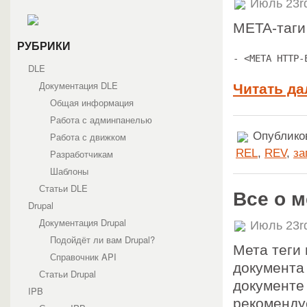
Июль 23r
META-таги
РУБРИКИ
- <META HTTP-
DLE
Документация DLE
Читать да
Общая информация
Работа с админпанелью
Опубликов
Работа с движком
REL
,
REV
,
за
Разработчикам
Шаблоны
Статьи DLE
Все о м
Drupal
Документация Drupal
Июль 23r
Подойдёт ли вам Drupal?
Мета теги
Справочник API
документа
Статьи Drupal
документе 
IPB
рекомендуе