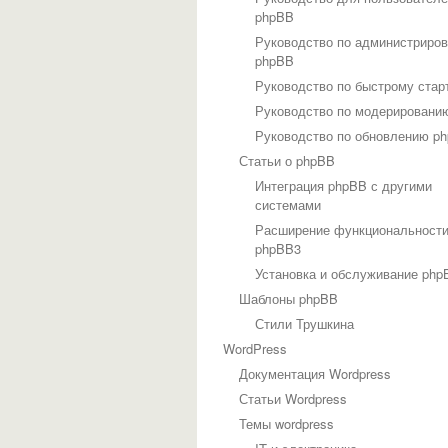
phpBB
Руководство по администриро
phpBB
Руководство по быстрому стар
Руководство по модерировани
Руководство по обновлению p
Статьи о phpBB
Интеграция phpBB с другими
системами
Расширение функциональност
phpBB3
Установка и обслуживание php
Шаблоны phpBB
Стили Трушкина
WordPress
Документация Wordpress
Статьи Wordpress
Темы wordpress