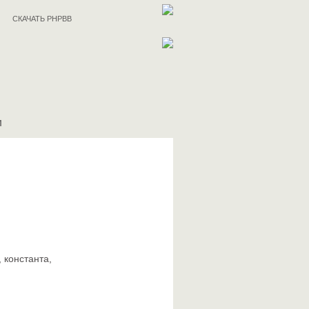
СКАЧАТЬ PHPBB
И
 константа,
.