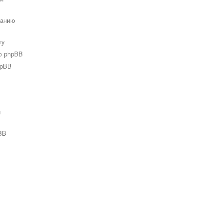
ванию
ту
ю phpBB
hpBB
и
BB