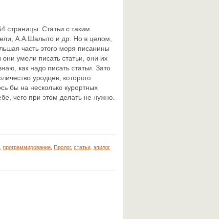
64 страницы. Статьи с таким
ели, А.А.Шалыто и др. Но в целом,
ольшая часть этого моря писанины
они умели писать статьи, они их
знаю, как надо писать статьи. Зато
оличество уродцев, которого
ось бы на несколько курортных
бе, чего при этом делать не нужно.
,
программирование
,
Пролог
,
статьи
,
эпилог