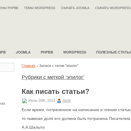
ОНЫ PHPBB
ТЕМЫ WORDPRESS
СКАЧАТЬ JOOMLA
СКАЧАТЬ WORDPRESS
IPB
JOOMLA
PHPBB
WORDPRESS
ПОЛЕЗНЫЕ СТАТЬ
Главная
»
Записи с тегом "эпилог"
Рубрики с меткой ‘эпилог’
Как писать статьи?
Июль 30th, 2012
Archi
ума
Если время, потраченное на написание и чтение статьи,
то львиная доля его должна быть потрачена Писателем
А.А.Шалыто