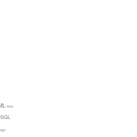
ML
html
ySQL
лог