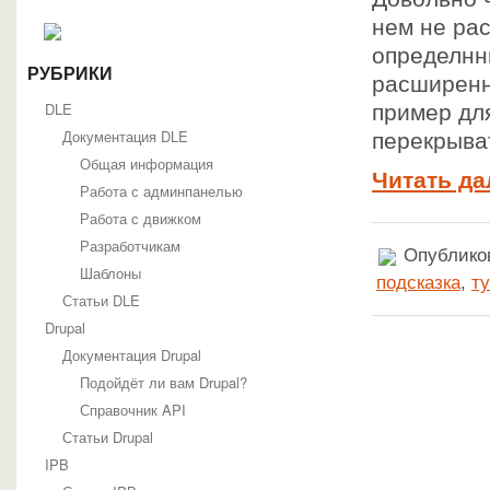
нем не ра
определнн
РУБРИКИ
расширенн
DLE
пример дл
Документация DLE
перекрыват
Общая информация
Читать да
Работа с админпанелью
Работа с движком
Разработчикам
Опубликов
Шаблоны
подсказка
,
т
Статьи DLE
Drupal
Документация Drupal
Подойдёт ли вам Drupal?
Справочник API
Статьи Drupal
IPB