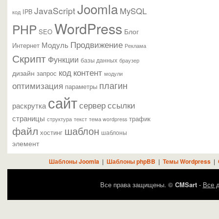
Joomla
JavaScript
MySQL
IPB
код
WordPress
PHP
Блог
SEO
Продвижение
Модуль
Интернет
Реклама
Скрипт
Функции
базы данных
браузер
контент
код
дизайн
запрос
модули
плагин
оптимизация
параметры
сайт
сервер
ссылки
раскрутка
страницы
трафик
текст
структура
тема wordpress
файл
шаблон
хостинг
шаблоны
элемент
Шаблоны Joomla
|
Шаблоны phpBB
|
Темы Wordpress
|
Все права защищены. ©
CMSart
-
Все д