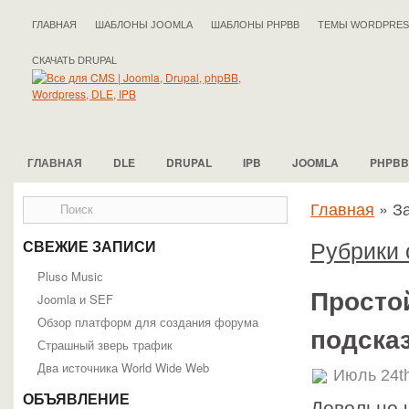
ГЛАВНАЯ
ШАБЛОНЫ JOOMLA
ШАБЛОНЫ PHPBB
ТЕМЫ WORDPRES
СКАЧАТЬ DRUPAL
ГЛАВНАЯ
DLE
DRUPAL
IPB
JOOMLA
PHPBB
Главная
»
За
Рубрики 
СВЕЖИЕ ЗАПИСИ
Pluso Musiс
Просто
Joomla и SEF
Обзор платформ для создания форума
подска
Страшный зверь трафик
Два источника World Wide Web
Июль 24t
ОБЪЯВЛЕНИЕ
Довольно 