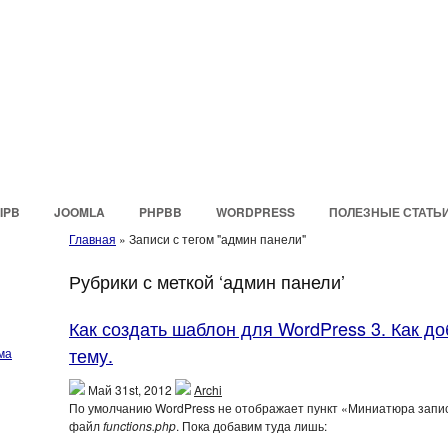
IPB
JOOMLA
PHPBB
WORDPRESS
ПОЛЕЗНЫЕ СТАТЬ
Главная
»
Записи с тегом "админ панели"
Рубрики с меткой ‘админ панели’
Как создать шаблон для WordPress 3. Как д
тему.
ма
Май 31st, 2012
Archi
По умолчанию WordPress не отображает пункт «Миниатюра записи
файл
functions.php
. Пока добавим туда лишь: