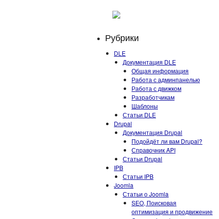
Рубрики
DLE
Документация DLE
Общая информация
Работа с админпанелью
Работа с движком
Разработчикам
Шаблоны
Статьи DLE
Drupal
Документация Drupal
Подойдёт ли вам Drupal?
Справочник API
Статьи Drupal
IPB
Статьи IPB
Joomla
Статьи о Joomla
SEO, Поисковая
оптимизация и продвижение