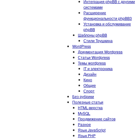
Интеграция phpBB с другими
системами
Расширение
функциональности phpBB3
Установка и обслуживание
phpBB
Шаблоны phpBB
Стили Трушкина
WordPress
Документация Wordpress
Статьи Wordpress
Темы wordpress
IT и электроника
Дизайн
Кино
Общие
Спорт
Без рубрики
Полезные статьи
HTML-верстка
MySQL
Продвижение сайтов
Разное
Язык JavaScript
Язык PHP