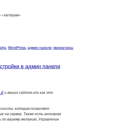
о «заглушки»
.php
,
WordPress
,
админ панели
,
миниатюры
стройки в админ панели
LE
и ваших сайтов или как это
асности, которая позволяет
 на сервер. Также есть активная
 по вашему желанию. Управление