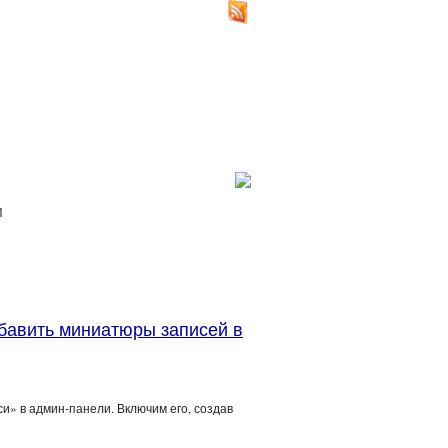
И
обавить миниатюры записей в
» в админ-панели. Включим его, создав