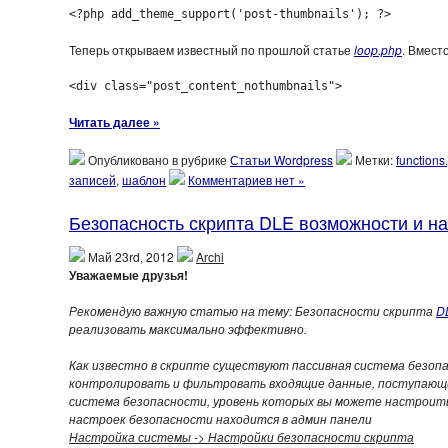
<?php add_theme_support('post-thumbnails'); ?>
Теперь открываем известный по прошлой статье
loop.php
. Вмест
<div class="post_content_nothumbnails">
Читать далее »
Опубликовано в рубрике
Статьи Wordpress
Метки:
functions
записей
,
шаблон
Комментариев нет »
Безопасность скрипта DLE возможности и на
Май 23rd, 2012
Archi
Уважаемые друзья!
Рекомендую важную статью на тему: Безопасности скрипта
D
реализовать максимально эффективно.
Как известно в скрипте существуют пассивная система безоп
контролировать и фильтровать входящие данные, поступающие
система безопасности, уровень которых вы можете настроить
настроек безопасности находится в админ панели
Настройка системы -> Настройки безопасности скрипта