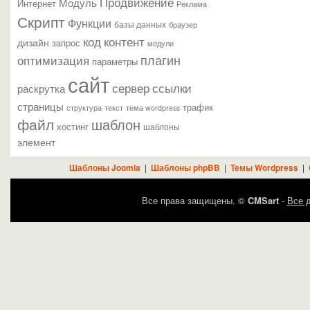
Продвижение
Модуль
Интернет
Реклама
Скрипт
Функции
базы данных
браузер
контент
код
дизайн
запрос
модули
плагин
оптимизация
параметры
сайт
сервер
ссылки
раскрутка
страницы
трафик
текст
структура
тема wordpress
файл
шаблон
хостинг
шаблоны
элемент
Шаблоны Joomla
|
Шаблоны phpBB
|
Темы Wordpress
|
Все права защищены. ©
CMSart
-
Все д