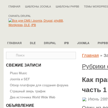
ГЛАВНАЯ
ШАБЛОНЫ JOOMLA
ШАБЛОНЫ PHPBB
ТЕМЫ WORDPRES
СКАЧАТЬ DRUPAL
ГЛАВНАЯ
DLE
DRUPAL
IPB
JOOMLA
PHPBB
Главная
»
За
Рубрики 
СВЕЖИЕ ЗАПИСИ
Pluso Musiс
Как пр
Joomla и SEF
Обзор платформ для создания форума
часть 1
Страшный зверь трафик
Два источника World Wide Web
Июнь 28th
ОБЪЯВЛЕНИЕ
Один из в