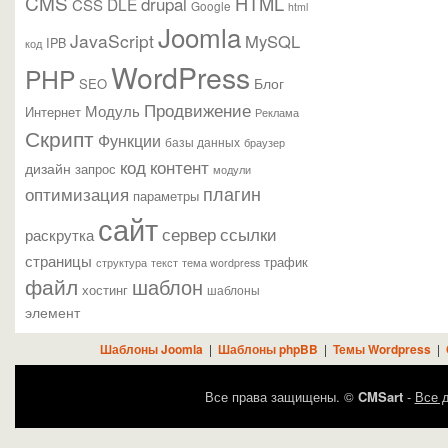
CMS
HTML
drupal
DLE
CSS
Google
html
Joomla
JavaScript
MySQL
IPB
код
WordPress
PHP
Блог
SEO
Продвижение
Модуль
Интернет
Реклама
Скрипт
Функции
базы данных
браузер
контент
код
дизайн
запрос
модули
плагин
оптимизация
параметры
сайт
сервер
ссылки
раскрутка
страницы
трафик
текст
структура
тема wordpress
файл
шаблон
хостинг
шаблоны
элемент
Шаблоны Joomla
|
Шаблоны phpBB
|
Темы Wordpress
|
Все права защищены. ©
CMSart
-
Все д