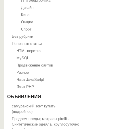
IT и электроника
Дизайн
Кино
Общие
Спорт
Без рубрики
Полезные статьи
HTML-верстка
MySQL
Продвижение сайтов
Разное
Язык JavaScript
Язык PHP
ОБЪЯВЛЕНИЯ
самурайский зонт купить
(
подробнее
)
Продаем пледы; матрасы pirelli .
Синтетические одеяла. круглосуточно