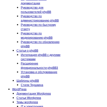
документации
Руководство для
пользователей phpBB
Руководство по
администрированию phpBB
Руководство по быстрому
старту
Руководство по
модерированию phpBB
Руководство по обновлению
phpBB
Статьи о phpBB
Интеграция phpBB с другими
системами
Расширение
функциональности phpBB3
Установка и обслуживание
phpBB
Шаблоны phpBB
Стили Трушкина
WordPress
Документация Wordpress
Статьи Wordpress
Темы wordpress
IT и электроника