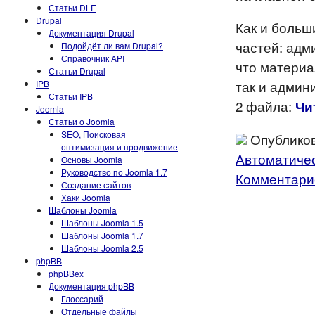
Статьи DLE
Drupal
Как и больш
Документация Drupal
частей: адм
Подойдёт ли вам Drupal?
Справочник API
что материа
Статьи Drupal
так и админ
IPB
Статьи IPB
2 файла:
Чи
Joomla
Статьи о Joomla
SEO, Поисковая
Опубликов
оптимизация и продвижение
Автоматичес
Основы Joomla
Руководство по Joomla 1.7
Комментарие
Создание сайтов
Хаки Joomla
Шаблоны Joomla
Шаблоны Joomla 1.5
Шаблоны Joomla 1.7
Шаблоны Joomla 2.5
phpBB
phpBBex
Документация phpBB
Глоссарий
Отдельные файлы