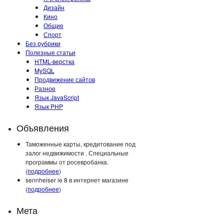
Дизайн
Кино
Общие
Спорт
Без рубрики
Полезные статьи
HTML-верстка
MySQL
Продвижение сайтов
Разное
Язык JavaScript
Язык PHP
Объявления
Таможенные карты, кредитование под
залог недвижимости . Специальные
программы от росевробанка.
(
подробнее
)
sennheiser ie 8 в интернет магазине
(
подробнее
)
Мета