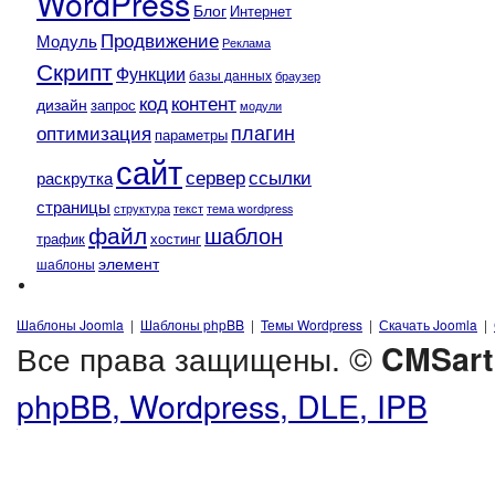
WordPress
Блог
Интернет
Продвижение
Модуль
Реклама
Скрипт
Функции
базы данных
браузер
контент
код
дизайн
запрос
модули
плагин
оптимизация
параметры
сайт
сервер
ссылки
раскрутка
страницы
текст
структура
тема wordpress
файл
шаблон
трафик
хостинг
элемент
шаблоны
Шаблоны Joomla
|
Шаблоны phpBB
|
Темы Wordpress
|
Скачать Joomla
|
Все права защищены. ©
CMSart
phpBB, Wordpress, DLE, IPB