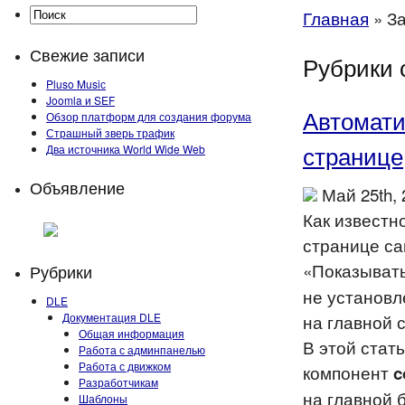
Главная
»
За
Свежие записи
Рубрики 
Pluso Musiс
Joomla и SEF
Автомати
Обзор платформ для создания форума
Страшный зверь трафик
странице
Два источника World Wide Web
Объявление
Май 25th,
Как известн
странице са
«Показывать
Рубрики
не установл
DLE
Документация DLE
на главной 
Общая информация
В этой стат
Работа с админпанелью
Работа с движком
компонент
c
Разработчикам
на главной 
Шаблоны