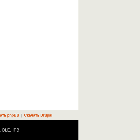
ать phpBB
|
Скачать Drupal
, DLE, IPB