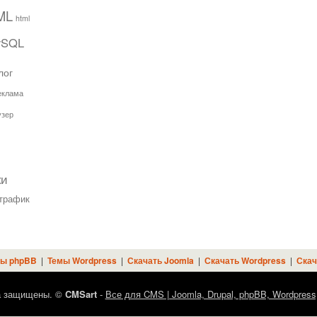
ML
html
ySQL
лог
еклама
узер
ки
трафик
ы phpBB
|
Темы Wordpress
|
Скачать Joomla
|
Скачать Wordpress
|
Скач
а защищены. ©
CMSart
-
Все для CMS | Joomla, Drupal, phpBB, Wordpress