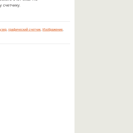
 счетчику.
узер
,
графический счетчик
,
Изображение
,