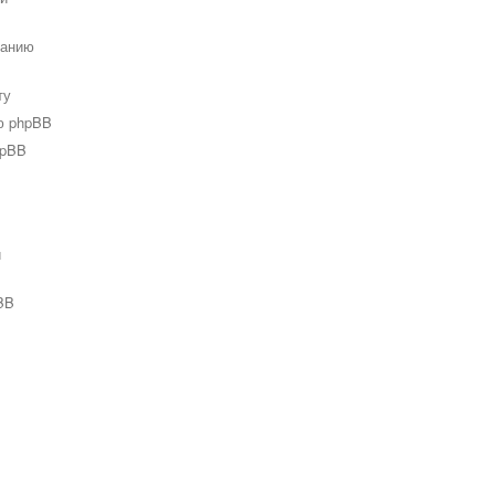
ванию
ту
ю phpBB
hpBB
и
BB