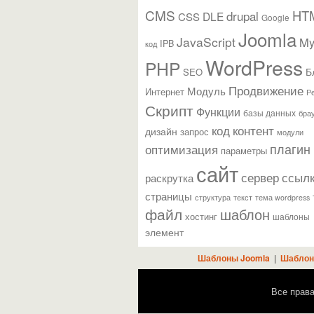
CMS
HT
drupal
DLE
CSS
Google
Joomla
JavaScript
M
IPB
код
WordPress
PHP
Б
SEO
Продвижение
Модуль
Интернет
Р
Скрипт
Функции
базы данных
бра
контент
код
дизайн
запрос
модули
плагин
оптимизация
параметры
сайт
сервер
ссыл
раскрутка
страницы
текст
структура
тема wordpress
файл
шаблон
хостинг
шаблоны
элемент
Шаблоны Joomla
|
Шаблон
Все прав