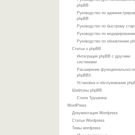
phpBB
Руководство по администриро
phpBB
Руководство по быстрому стар
Руководство по модерировани
Руководство по обновлению p
Статьи о phpBB
Интеграция phpBB с другими
системами
Расширение функциональност
phpBB3
Установка и обслуживание php
Шаблоны phpBB
Стили Трушкина
WordPress
Документация Wordpress
Статьи Wordpress
Темы wordpress