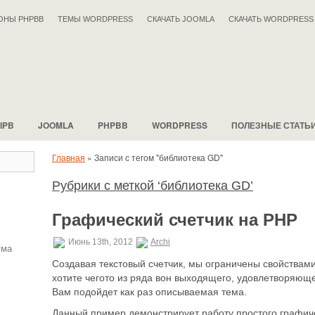
ОНЫ PHPBB
ТЕМЫ WORDPRESS
СКАЧАТЬ JOOMLA
СКАЧАТЬ WORDPRESS
IPB
JOOMLA
PHPBB
WORDPRESS
ПОЛЕЗНЫЕ СТАТЬ
Главная
»
Записи с тегом "библиотека GD"
Рубрики с меткой ‘библиотека GD’
Графический счетчик на PHP
Июнь 13th, 2012
Archi
ума
Создавая текстовый счетчик, мы ограничены свойствами
хотите чегото из ряда вон выходящего, удовлетворяющ
Вам подойдет как раз описываемая тема.
Данный пример демонстрирует работу простого графиче