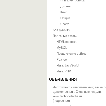
IT и электроника
Дизайн
Кино
Общие
Спорт
Без рубрики
Полезные статьи
HTML-верстка
MySQL
Продвижение сайтов
Разное
Язык JavaScript
Язык PHP
ОБЪЯВЛЕНИЯ
Инструмент измерительный; тачка с
одноколесная . Скобяные изделия.
www.techno-dacha.ru
(
подробнее
)