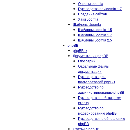
Основы Joomla
Руководство по Joomla 1.7
Создание сайтов
Хаки Joomla
Шаблоны Joomla
Шаблоны Joomla 1.5
Шаблоны Joomla 1.7
Шаблоны Joomla 2.5
phpBB
phpBBex
Документация phpBB
Глоссарий
Отдельные файлы
документации
Руководство для
пользователей phpBB
Руководство по
администрированию phpBB
Руководство по быстрому
старту
Руководство по
модерированию phpBB
Руководство по обновлению
phpBB
Статьи о phpBB