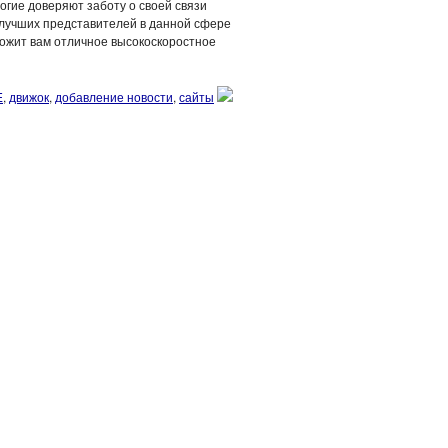
ногие доверяют заботу о своей связи
з лучших представителей в данной сфере
ложит вам отличное высокоскоростное
E
,
движок
,
добавление новости
,
сайты