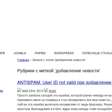
IPB
JOOMLA
PHPBB
WORDPRESS
ПОЛЕЗНЫЕ СТАТЬ
Главная
»
Записи с тегом "добавление новости"
Рубрики с меткой ‘добавление новости’
ANTISPAM: User ID not valid при добавлении
ма
Май 23rd, 2012
Archi
Просто заебала сегодня эта ошибка, которой ранее никогда не в
принимать меня за спамера и стал блокировать все мои новости,
сайтах эта ошибка вылезала независимо от вида браузера. Реше
простым. Выкладываю и в блог, вдруг кому-нибудь тоже понадоби