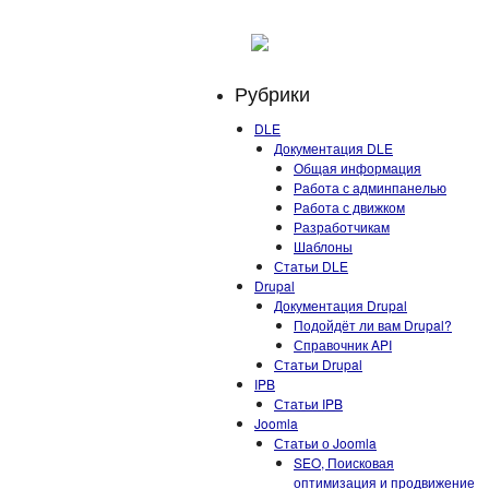
Рубрики
DLE
Документация DLE
Общая информация
Работа с админпанелью
Работа с движком
Разработчикам
Шаблоны
Статьи DLE
Drupal
Документация Drupal
Подойдёт ли вам Drupal?
Справочник API
Статьи Drupal
IPB
Статьи IPB
Joomla
Статьи о Joomla
SEO, Поисковая
оптимизация и продвижение