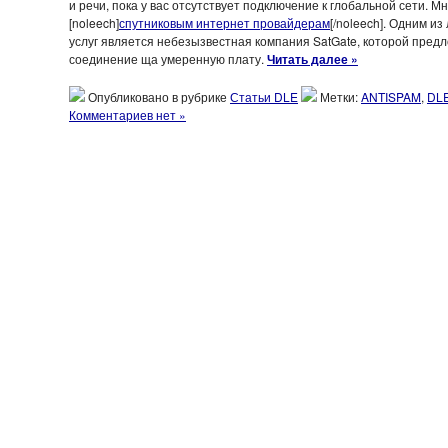
и речи, пока у вас отсутствует подключение к глобальной сети. М
[noleech]
спутниковым интернет провайдерам
[/noleech]. Одним и
услуг является небезызвестная компания SatGate, которой пред
соединение ща умеренную плату.
Читать далее »
Опубликовано в рубрике
Статьи DLE
Метки:
ANTISPAM
,
DL
Комментариев нет »