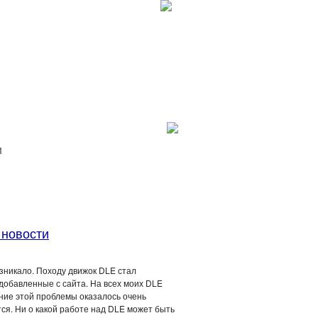
И
 новости
озникало. Походу движок DLE стал
 добавленные с сайта. На всех моих DLE
ние этой проблемы оказалось очень
тся. Ни о какой работе над DLE может быть