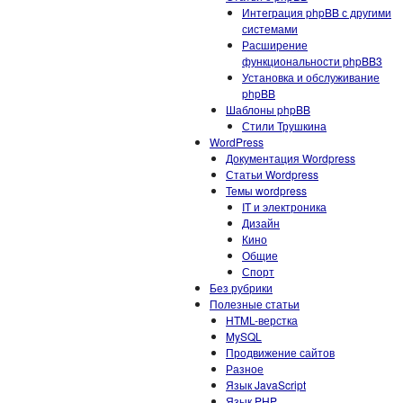
Интеграция phpBB с другими
системами
Расширение
функциональности phpBB3
Установка и обслуживание
phpBB
Шаблоны phpBB
Стили Трушкина
WordPress
Документация Wordpress
Статьи Wordpress
Темы wordpress
IT и электроника
Дизайн
Кино
Общие
Спорт
Без рубрики
Полезные статьи
HTML-верстка
MySQL
Продвижение сайтов
Разное
Язык JavaScript
Язык PHP