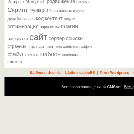
Продвижение
Модуль
Интернет
Реклама
Скрипт
Функции
базы данных
браузер
контент
код
дизайн
запрос
модули
плагин
оптимизация
параметры
сайт
сервер
ссылки
раскрутка
страницы
трафик
текст
структура
тема wordpress
файл
шаблон
хостинг
шаблоны
элемент
Шаблоны Joomla
|
Шаблоны phpBB
|
Темы Wordpress
|
Все права защищены. ©
CMSart
-
Все д