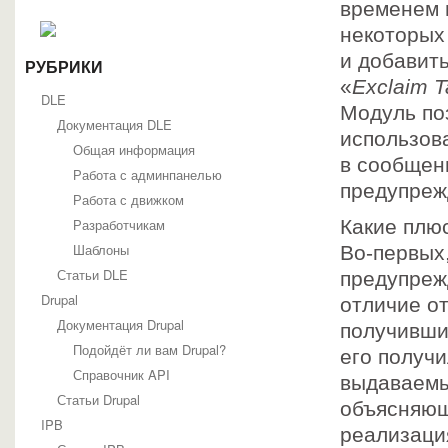
временем 
некоторых
и добавит
РУБРИКИ
«
Exclaim T
DLE
Модуль по
Документация DLE
использов
Общая информация
в сообщен
Работа с админпанелью
предупреж
Работа с движком
Разработчикам
Какие плю
Шаблоны
Во-первых
Статьи DLE
предупреж
Drupal
отличие от
Документация Drupal
получивши
Подойдёт ли вам Drupal?
его получ
Справочник API
выдаваемы
Статьи Drupal
объясняющ
IPB
реализаци