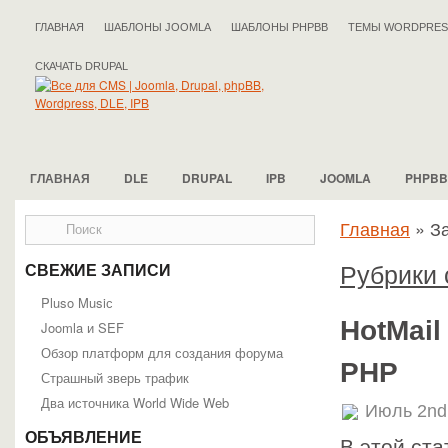
ГЛАВНАЯ
ШАБЛОНЫ JOOMLA
ШАБЛОНЫ PHPBB
ТЕМЫ WORDPRES
СКАЧАТЬ DRUPAL
ГЛАВНАЯ
DLE
DRUPAL
IPB
JOOMLA
PHPBB
Главная
»
За
Рубрики с
СВЕЖИЕ ЗАПИСИ
Pluso Musiс
HotMail
Joomla и SEF
Обзор платформ для создания форума
PHP
Страшный зверь трафик
Два источника World Wide Web
Июль 2nd
ОБЪЯВЛЕНИЕ
В этой ста