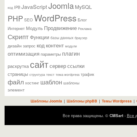
Joomla
JavaScript
MySQL
IPB
код
WordPress
PHP
Блог
SEO
Продвижение
Модуль
Интернет
Реклама
Скрипт
Функции
базы данных
браузер
контент
код
дизайн
запрос
модули
плагин
оптимизация
параметры
сайт
сервер
ссылки
раскрутка
страницы
трафик
текст
структура
тема wordpress
файл
шаблон
хостинг
шаблоны
элемент
Шаблоны Joomla
|
Шаблоны phpBB
|
Темы Wordpress
|
Все права защищены. ©
CMSart
-
Все д