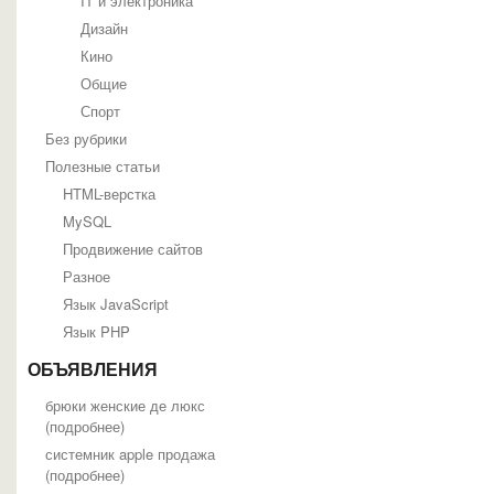
IT и электроника
Дизайн
Кино
Общие
Спорт
Без рубрики
Полезные статьи
HTML-верстка
MySQL
Продвижение сайтов
Разное
Язык JavaScript
Язык PHP
ОБЪЯВЛЕНИЯ
брюки женские де люкс
(
подробнее
)
системник apple продажа
(
подробнее
)