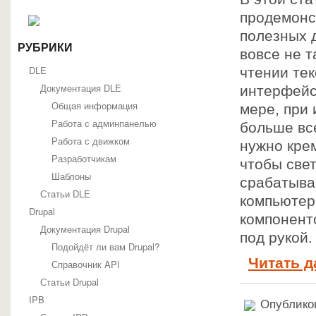
продемонс
полезных 
РУБРИКИ
вовсе не т
DLE
чтении те
Документация DLE
интерфейс 
Общая информация
мере, при 
Работа с админпанелью
больше все
Работа с движком
нужно кре
Разработчикам
чтобы свет
Шаблоны
срабатыва
Статьи DLE
компьютер.
Drupal
компонент
Документация Drupal
под рукой.
Подойдёт ли вам Drupal?
Читать д
Справочник API
Статьи Drupal
IPB
Опубликов