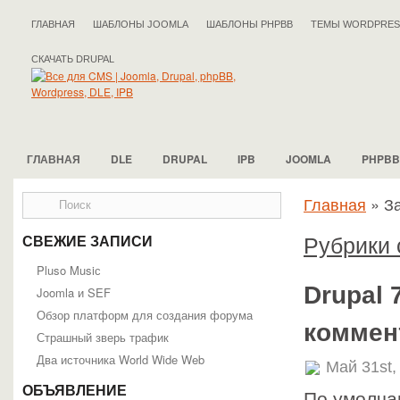
ГЛАВНАЯ
ШАБЛОНЫ JOOMLA
ШАБЛОНЫ PHPBB
ТЕМЫ WORDPRES
СКАЧАТЬ DRUPAL
ГЛАВНАЯ
DLE
DRUPAL
IPB
JOOMLA
PHPBB
Главная
»
За
Рубрики с
СВЕЖИЕ ЗАПИСИ
Pluso Musiс
Drupal 
Joomla и SEF
Обзор платформ для создания форума
коммен
Страшный зверь трафик
Два источника World Wide Web
Май 31st,
ОБЪЯВЛЕНИЕ
По умолча