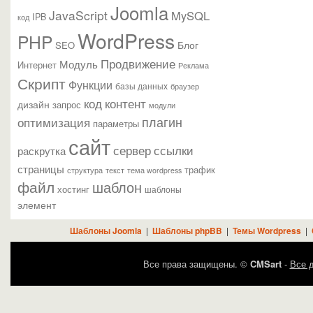
Joomla
JavaScript
MySQL
IPB
код
WordPress
PHP
Блог
SEO
Продвижение
Модуль
Интернет
Реклама
Скрипт
Функции
базы данных
браузер
контент
код
дизайн
запрос
модули
плагин
оптимизация
параметры
сайт
сервер
ссылки
раскрутка
страницы
трафик
текст
структура
тема wordpress
файл
шаблон
хостинг
шаблоны
элемент
Шаблоны Joomla
|
Шаблоны phpBB
|
Темы Wordpress
|
Все права защищены. ©
CMSart
-
Все д