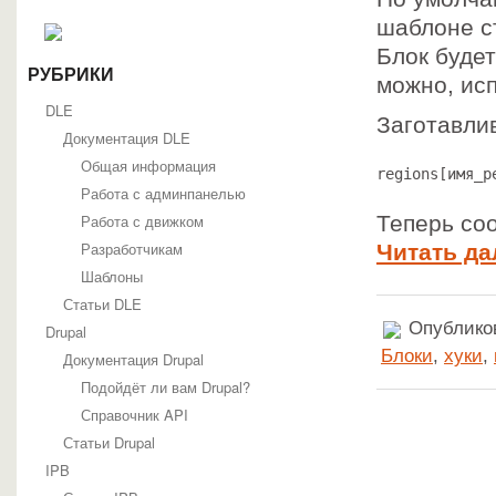
шаблоне ст
Блок буде
РУБРИКИ
можно, исп
DLE
Заготавлив
Документация DLE
Общая информация
regions[имя_р
Работа с админпанелью
Работа с движком
Теперь со
Разработчикам
Читать да
Шаблоны
Статьи DLE
Опубликов
Drupal
Блоки
,
хуки
,
Документация Drupal
Подойдёт ли вам Drupal?
Справочник API
Статьи Drupal
IPB