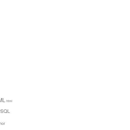
ML
html
ySQL
лог