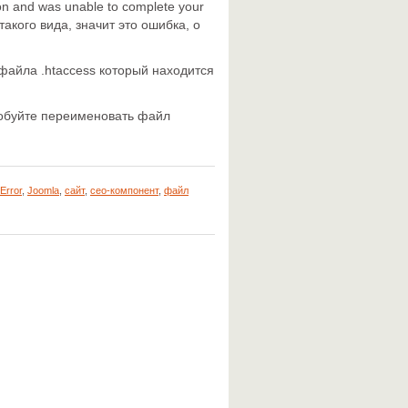
ion and was unable to complete your
акого вида, значит это ошибка, о
файла .htaccess который находится
робуйте переименовать файл
 Error
,
Joomla
,
сайт
,
сео-компонент
,
файл