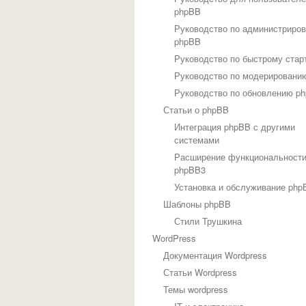
phpBB
Руководство по администриро
phpBB
Руководство по быстрому стар
Руководство по модерировани
Руководство по обновлению p
Статьи о phpBB
Интеграция phpBB с другими
системами
Расширение функциональност
phpBB3
Установка и обслуживание php
Шаблоны phpBB
Стили Трушкина
WordPress
Документация Wordpress
Статьи Wordpress
Темы wordpress