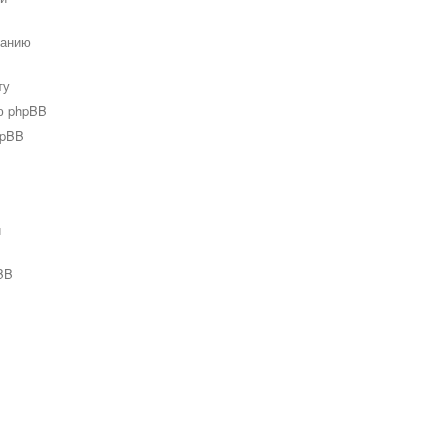
ванию
ту
ю phpBB
hpBB
и
BB