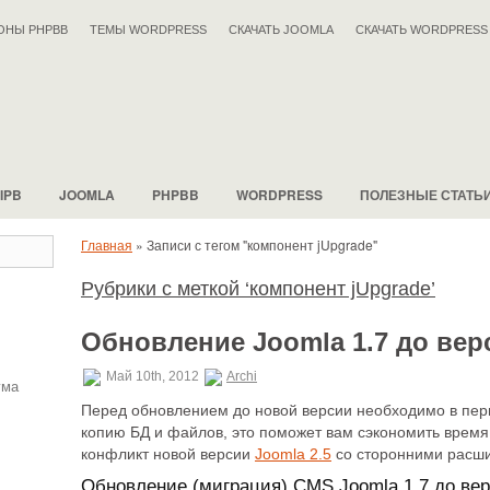
ОНЫ PHPBB
ТЕМЫ WORDPRESS
СКАЧАТЬ JOOMLA
СКАЧАТЬ WORDPRESS
IPB
JOOMLA
PHPBB
WORDPRESS
ПОЛЕЗНЫЕ СТАТЬ
Главная
»
Записи с тегом "компонент jUpgrade"
Рубрики с меткой ‘компонент jUpgrade’
Обновление Joomla 1.7 до вер
Май 10th, 2012
Archi
ума
Перед обновлением до новой версии необходимо в пер
копию БД и файлов, это поможет вам сэкономить время 
конфликт новой версии
Joomla 2.5
со сторонними расш
Обновление (миграция) CMS Joomla 1.7 до ве