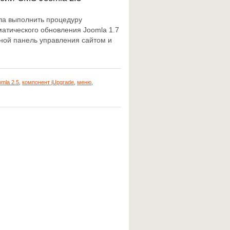
ала выполнить процедуру
атического обновления Joomla 1.7
ной панель управления сайтом и
mla 2.5
,
компонент jUpgrade
,
меню
,