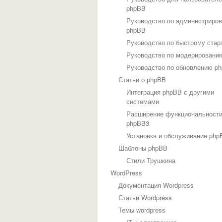
phpBB
Руководство по администриро
phpBB
Руководство по быстрому стар
Руководство по модерировани
Руководство по обновлению p
Статьи о phpBB
Интеграция phpBB с другими
системами
Расширение функциональност
phpBB3
Установка и обслуживание php
Шаблоны phpBB
Стили Трушкина
WordPress
Документация Wordpress
Статьи Wordpress
Темы wordpress