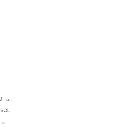
ML
html
ySQL
лог