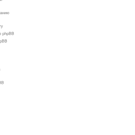
ванию
ту
ю phpBB
hpBB
и
BB