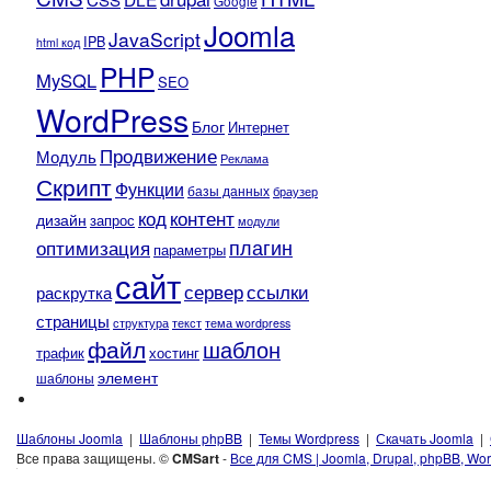
Google
Joomla
JavaScript
IPB
html код
PHP
MySQL
SEO
WordPress
Блог
Интернет
Продвижение
Модуль
Реклама
Скрипт
Функции
базы данных
браузер
контент
код
дизайн
запрос
модули
плагин
оптимизация
параметры
сайт
сервер
ссылки
раскрутка
страницы
текст
структура
тема wordpress
файл
шаблон
трафик
хостинг
элемент
шаблоны
Шаблоны Joomla
|
Шаблоны phpBB
|
Темы Wordpress
|
Скачать Joomla
|
Все права защищены. ©
CMSart
-
Все для CMS | Joomla, Drupal, phpBB, Wor