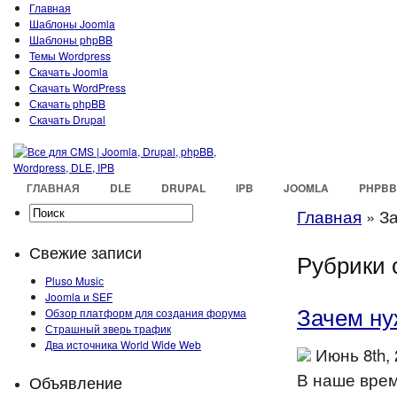
Главная
Шаблоны Joomla
Шаблоны phpBB
Темы Wordpress
Скачать Joomla
Скачать WordPress
Скачать phpBB
Скачать Drupal
ГЛАВНАЯ
DLE
DRUPAL
IPB
JOOMLA
PHPBB
Главная
»
За
Свежие записи
Рубрики 
Pluso Musiс
Joomla и SEF
Зачем ну
Обзор платформ для создания форума
Страшный зверь трафик
Два источника World Wide Web
Июнь 8th,
В наше врем
Объявление