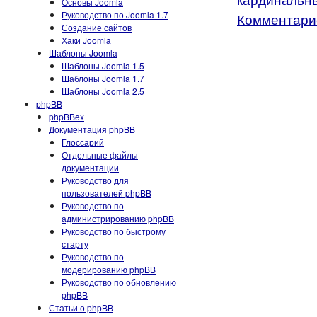
Основы Joomla
Руководство по Joomla 1.7
Комментарие
Создание сайтов
Хаки Joomla
Шаблоны Joomla
Шаблоны Joomla 1.5
Шаблоны Joomla 1.7
Шаблоны Joomla 2.5
phpBB
phpBBex
Документация phpBB
Глоссарий
Отдельные файлы
документации
Руководство для
пользователей phpBB
Руководство по
администрированию phpBB
Руководство по быстрому
старту
Руководство по
модерированию phpBB
Руководство по обновлению
phpBB
Статьи о phpBB