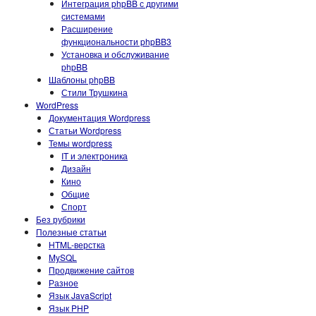
Интеграция phpBB с другими
системами
Расширение
функциональности phpBB3
Установка и обслуживание
phpBB
Шаблоны phpBB
Стили Трушкина
WordPress
Документация Wordpress
Статьи Wordpress
Темы wordpress
IT и электроника
Дизайн
Кино
Общие
Спорт
Без рубрики
Полезные статьи
HTML-верстка
MySQL
Продвижение сайтов
Разное
Язык JavaScript
Язык PHP