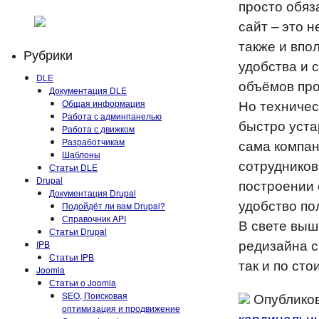
просто обяз
сайт – это 
также и впо
Рубрики
удобства и 
DLE
объёмов пр
Документация DLE
Но техничес
Общая информация
Работа с админпанелью
быстро уста
Работа с движком
Разработчикам
сама компан
Шаблоны
сотрудников
Статьи DLE
Drupal
построении 
Документация Drupal
удобство по
Подойдёт ли вам Drupal?
Справочник API
В свете выш
Статьи Drupal
редизайна с
IPB
Статьи IPB
так и по ст
Joomla
Статьи о Joomla
Опубликов
SEO, Поисковая
оптимизация и продвижение
кардинальн