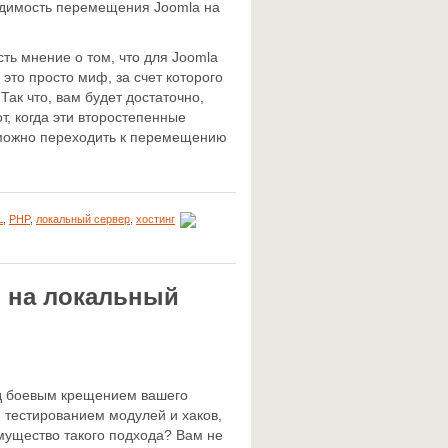
одимость перемещения Joomla на
сть мнение о том, что для Joomla
это просто миф, за счет которого
Так что, вам будет достаточно,
т, когда эти второстепенные
 можно переходить к перемещению
L
,
PHP
,
локальный сервер
,
хостинг
d на локальный
ед боевым крещением вашего
, тестированием модулей и хаков,
мущество такого подхода? Вам не