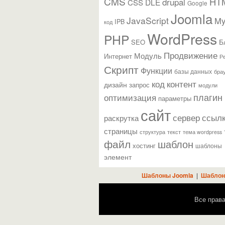
CMS
HT
drupal
DLE
CSS
Google
Joomla
JavaScript
M
IPB
код
WordPress
PHP
Б
SEO
Продвижение
Модуль
Интернет
Р
Скрипт
Функции
базы данных
бра
контент
код
дизайн
запрос
модули
плагин
оптимизация
параметры
сайт
сервер
ссыл
раскрутка
страницы
текст
структура
тема wordpress
файл
шаблон
хостинг
шаблоны
элемент
Шаблоны Joomla
|
Шаблон
Все прав