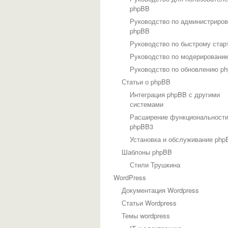
phpBB
Руководство по администриро
phpBB
Руководство по быстрому стар
Руководство по модерировани
Руководство по обновлению p
Статьи о phpBB
Интеграция phpBB с другими
системами
Расширение функциональност
phpBB3
Установка и обслуживание php
Шаблоны phpBB
Стили Трушкина
WordPress
Документация Wordpress
Статьи Wordpress
Темы wordpress