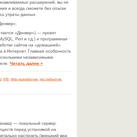
танавливаемых расширений, вы не
ния и всегда сможете без опаски
сь утраты данных.
Денвер»:
итается «Денвер») — проект
ySQL, Perl и т.д.) и программная
аботки сайтов на «домашней»
 в Интернет. Главная особенность
несколькими независимыми
теле.
Читать далее »
d
,
IPB
,
Web-разработчик
,
дистрибьютив
,
Денвер — локальный сервер.
уществ перед установкой на
детально настроить (внешний вид,