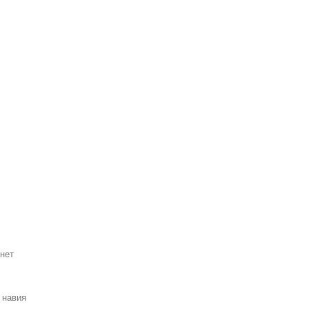
рнет
 навия