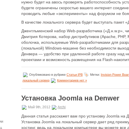
нужно будет на авось проверять работоспособность ус
будете ограничены скоростью вашего интернет соедине
проводить любые «эксперименты» над форумом не боя
В качестве локального сервера будет выступать пакет «
Джентльменский набор Web-разработчика («Д.н.w.р», ч
Дмитрия Котерова, набор дистрибутивов (Apache, PHP, M
оболочка, используемые Web-разработчиками для разр
(локальной) Windows-машине без необходимости выхода
Денвера — удобство при удаленной работе сразу над 
проектами и возможность размещения на Flash-накопи
Опубликовано в рубрике
Статьи IPB
Метки:
Invision Power Boar
локальный сервер
Комментариев нет »
Установка Joomla на Denwer
Май 9th, 2012
Archi
Данная статья расскажет вам про установку Joomla на 
ии
Установка Joomla на локальный сервер дает ряд преим
хостинг, ведь на локальном компьютере вы можете все 
ей