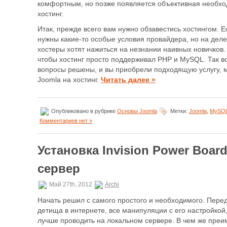
комфортным, но позже появляется объективная необх
хостинг.
Итак, прежде всего вам нужно обзавестись хостингом. Е
нужны какие-то особые условия провайдера, но на деле 
хостеры хотят нажиться на незнании наивных новичков. 
чтобы хостинг просто поддерживал PHP и MySQL. Так во
вопросы решены, и вы приобрели подходящую услугу,
Joomla на хостинг.
Читать далее »
Опубликовано в рубрике
Основы Joomla
Метки:
Joomla
,
MySQ
Комментариев нет »
Установка Invision Power Boar
сервер
Май 27th, 2012
Archi
Начать решил с самого простого и необходимого. Пер
детища в интернете, все манипуляции с его настройкой
лучше проводить на локальном сервере. В чем же преи