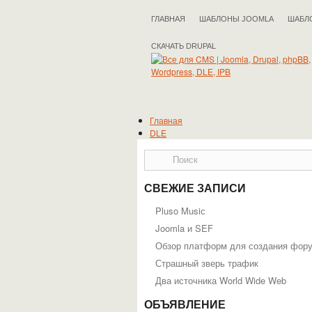
ГЛАВНАЯ
ШАБЛОНЫ JOOMLA
ШАБЛ
СКАЧАТЬ DRUPAL
Главная
DLE
Drupal
IPB
Joomla
phpBB
СВЕЖИЕ ЗАПИСИ
WordPress
Полезные статьи
Pluso Musiс
Joomla и SEF
Обзор платформ для создания фор
Страшный зверь трафик
Два источника World Wide Web
ОБЪЯВЛЕНИЕ