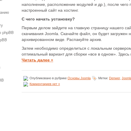
наполнение, расположение модулей и др.), после чего 
настроенный сайт на хостинг.
ванию
С чего начать установку?
ту
Первым делом зайдите на главную страницу нашего сай
ю phpBB
скачивания Joomla. Скачайте файл, он будет загружен 
hpBB
архивированном виде. Распакуйте архив.
Затем необходимо определиться с локальным серверо
оптимальный вариант для сборки «все в одном».
Здесь
Читать далее »
и
Опубликовано в рубрике
Основы Joomla
Метки:
Denwer
,
Jooml
BB
Комментариев нет »