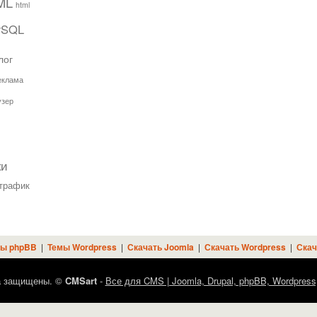
ML
html
ySQL
лог
еклама
узер
ки
трафик
ы phpBB
|
Темы Wordpress
|
Скачать Joomla
|
Скачать Wordpress
|
Скач
а защищены. ©
CMSart
-
Все для CMS | Joomla, Drupal, phpBB, Wordpress