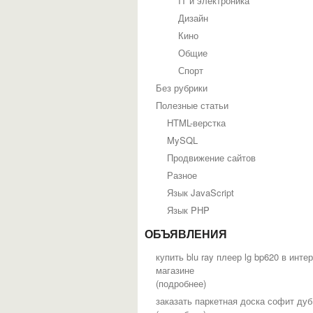
IT и электроника
Дизайн
Кино
Общие
Спорт
Без рубрики
Полезные статьи
HTML-верстка
MySQL
Продвижение сайтов
Разное
Язык JavaScript
Язык PHP
ОБЪЯВЛЕНИЯ
купить blu ray плеер lg bp620 в инте
магазине
(
подробнее
)
заказать паркетная доска софит дуб