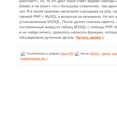
работает!», но, те кто дает такой ответ, видимо никогд
близко и не знают, что к большому сожалению, там дан
нет. Я в своей практике написания сценариев на php, т
связкой PHP + MySQL и вопросов не возникало. Но вот 
установленным MSSQL. После долгих поисков скрипта, 
постраничный вывод из таблиц MSSQL с помощь PHP, бе
и не найдя ничего, пришлось написать функцию, котора
обсуждаемым рутинным делом.
Читать далее »
Опубликовано в рубрике
Язык PHP
Метки:
MSSQL
,
запрос
,
ма
Комментариев нет »