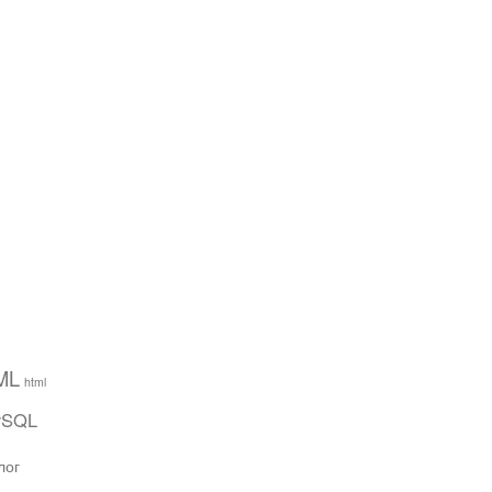
ML
html
ySQL
лог