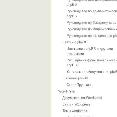
phpBB
Руководство по администриро
phpBB
Руководство по быстрому стар
Руководство по модерировани
Руководство по обновлению p
Статьи о phpBB
Интеграция phpBB с другими
системами
Расширение функциональност
phpBB3
Установка и обслуживание php
Шаблоны phpBB
Стили Трушкина
WordPress
Документация Wordpress
Статьи Wordpress
Темы wordpress