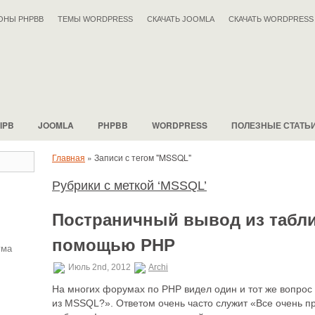
ОНЫ PHPBB
ТЕМЫ WORDPRESS
СКАЧАТЬ JOOMLA
СКАЧАТЬ WORDPRESS
IPB
JOOMLA
PHPBB
WORDPRESS
ПОЛЕЗНЫЕ СТАТЬ
Главная
»
Записи с тегом "MSSQL"
Рубрики с меткой ‘MSSQL’
Постраничный вывод из табл
помощью PHP
ума
Июль 2nd, 2012
Archi
На многих форумах по PHP видел один и тот же вопрос
из MSSQL?». Ответом очень часто служит «Все очень прос