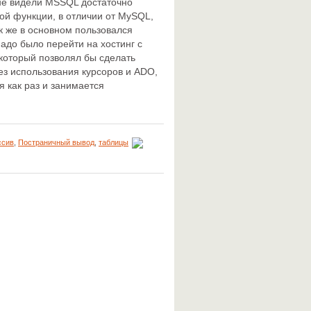
а не видели MSSQL достаточно
ной функции, в отличии от MySQL,
ак же в основном пользовался
надо было перейти на хостинг с
который позволял бы сделать
з использования курсоров и ADO,
я как раз и занимается
ссив
,
Постраничный вывод
,
таблицы