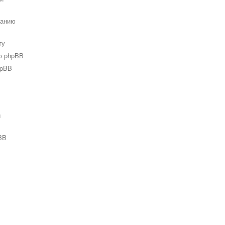
ванию
ту
ю phpBB
hpBB
и
BB