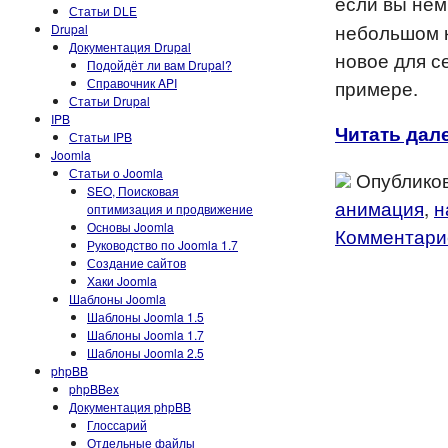
если вы нем
Статьи DLE
небольшом к
Drupal
Документация Drupal
новое для с
Подойдёт ли вам Drupal?
Справочник API
примере.
Статьи Drupal
IPB
Читать дале
Статьи IPB
Joomla
Статьи о Joomla
Опубликов
SEO, Поисковая
анимация
,
н
оптимизация и продвижение
Основы Joomla
Комментарие
Руководство по Joomla 1.7
Создание сайтов
Хаки Joomla
Шаблоны Joomla
Шаблоны Joomla 1.5
Шаблоны Joomla 1.7
Шаблоны Joomla 2.5
phpBB
phpBBex
Документация phpBB
Глоссарий
Отдельные файлы