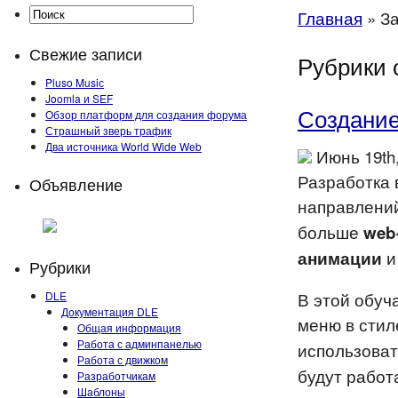
Главная
»
За
Свежие записи
Рубрики 
Pluso Musiс
Joomla и SEF
Создание
Обзор платформ для создания форума
Страшный зверь трафик
Два источника World Wide Web
Июнь 19th
Разработка 
Объявление
направлени
больше
web
анимации
Рубрики
В этой обу
DLE
Документация DLE
меню в сти
Общая информация
Работа с админпанелью
использова
Работа с движком
будут работ
Разработчикам
Шаблоны