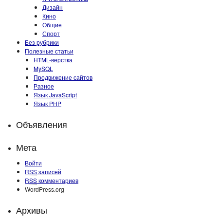
Дизайн
Кино
Общие
Спорт
Без рубрики
Полезные статьи
HTML-верстка
MySQL
Продвижение сайтов
Разное
Язык JavaScript
Язык PHP
Объявления
Мета
Войти
RSS
записей
RSS
комментариев
WordPress.org
Архивы