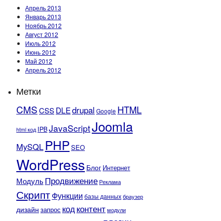
Апрель 2013
Январь 2013
Ноябрь 2012
Август 2012
Июль 2012
Июнь 2012
Май 2012
Апрель 2012
Метки
CMS
HTML
drupal
DLE
CSS
Google
Joomla
JavaScript
IPB
html код
PHP
MySQL
SEO
WordPress
Блог
Интернет
Продвижение
Модуль
Реклама
Скрипт
Функции
базы данных
браузер
контент
код
дизайн
запрос
модули