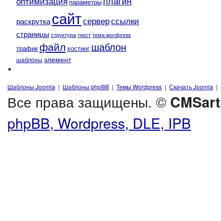
плагин
оптимизация
параметры
сайт
сервер
ссылки
раскрутка
страницы
текст
структура
тема wordpress
файл
шаблон
трафик
хостинг
элемент
шаблоны
Шаблоны Joomla
|
Шаблоны phpBB
|
Темы Wordpress
|
Скачать Joomla
|
Все права защищены. ©
CMSart
phpBB, Wordpress, DLE, IPB