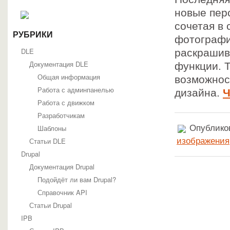
новые пер
сочетая в
РУБРИКИ
фотографи
DLE
раскрашив
Документация DLE
функции. 
Общая информация
возможнос
Работа с админпанелью
дизайна.
Ч
Работа с движком
Разработчикам
Шаблоны
Опубликов
Статьи DLE
изображения
Drupal
Документация Drupal
Подойдёт ли вам Drupal?
Справочник API
Статьи Drupal
IPB