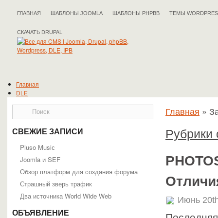
ГЛАВНАЯ
ШАБЛОНЫ JOOMLA
ШАБЛОНЫ PHPBB
ТЕМЫ WORDPRES
СКАЧАТЬ DRUPAL
Главная
DLE
Drupal
Главная
»
З
IPB
Joomla
phpBB
Рубрики
СВЕЖИЕ ЗАПИСИ
WordPress
Полезные статьи
Pluso Musiс
PHOTOS
Joomla и SEF
Обзор платформ для создания форума
Отличи
Страшный зверь трафик
Два источника World Wide Web
Июнь 20th
ОБЪЯВЛЕНИЕ
Последняя