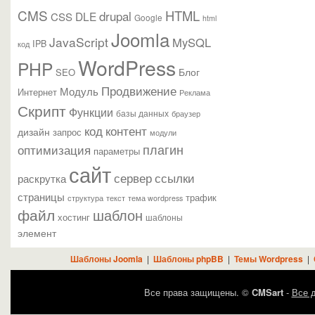
CMS
HTML
drupal
DLE
CSS
Google
html
Joomla
JavaScript
MySQL
IPB
код
WordPress
PHP
Блог
SEO
Продвижение
Модуль
Интернет
Реклама
Скрипт
Функции
базы данных
браузер
контент
код
дизайн
запрос
модули
плагин
оптимизация
параметры
сайт
сервер
ссылки
раскрутка
страницы
трафик
текст
структура
тема wordpress
файл
шаблон
хостинг
шаблоны
элемент
Шаблоны Joomla
|
Шаблоны phpBB
|
Темы Wordpress
|
Все права защищены. ©
CMSart
-
Все д