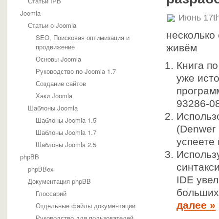
Статьи IPB
Joomla
Июнь 17th
Статьи о Joomla
несколько
SEO, Поисковая оптимизация и
продвижение
живём
Основы Joomla
Книга по
Руководство по Joomla 1.7
уже ист
Создание сайтов
програм
Хаки Joomla
93286-0
Шаблоны Joomla
Использ
Шаблоны Joomla 1.5
(Denwer 
Шаблоны Joomla 1.7
успеете
Шаблоны Joomla 2.5
Использ
phpBB
синтакси
phpBBex
IDE увел
Документация phpBB
больших 
Глоссарий
далее »
Отдельные файлы документации
Руководство для пользователей