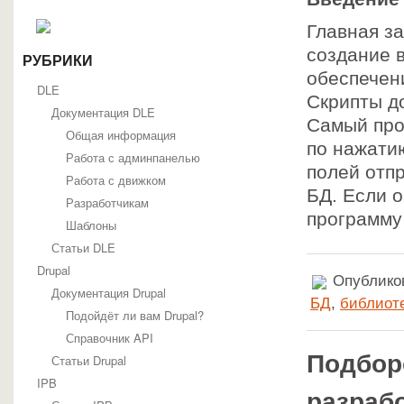
Главная з
cоздание 
РУБРИКИ
обеспечен
DLE
Скрипты до
Документация DLE
Самый про
Общая информация
по нажатию
Работа с админпанелью
полей отп
Работа с движком
БД. Если о
Разработчикам
программу
Шаблоны
Статьи DLE
Drupal
Опубликов
Документация Drupal
БД
,
библиот
Подойдёт ли вам Drupal?
Справочник API
Подбор
Статьи Drupal
IPB
разраб