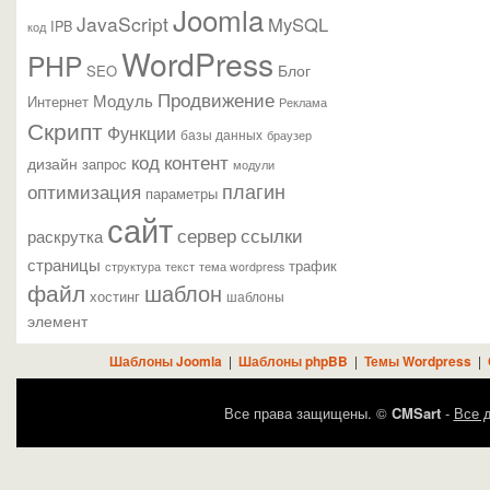
Joomla
JavaScript
MySQL
IPB
код
WordPress
PHP
Блог
SEO
Продвижение
Модуль
Интернет
Реклама
Скрипт
Функции
базы данных
браузер
контент
код
дизайн
запрос
модули
плагин
оптимизация
параметры
сайт
сервер
ссылки
раскрутка
страницы
трафик
текст
структура
тема wordpress
файл
шаблон
хостинг
шаблоны
элемент
Шаблоны Joomla
|
Шаблоны phpBB
|
Темы Wordpress
|
Все права защищены. ©
CMSart
-
Все д