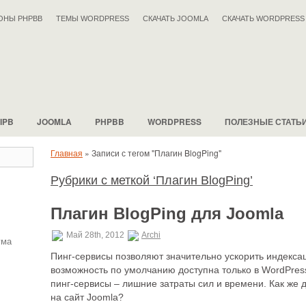
ОНЫ PHPBB
ТЕМЫ WORDPRESS
СКАЧАТЬ JOOMLA
СКАЧАТЬ WORDPRESS
IPB
JOOMLA
PHPBB
WORDPRESS
ПОЛЕЗНЫЕ СТАТЬ
Главная
»
Записи с тегом "Плагин BlogPing"
Рубрики с меткой ‘Плагин BlogPing’
Плагин BlogPing для Joomla
Май 28th, 2012
Archi
ума
Пинг-сервисы позволяют значительно ускорить индексац
возможность по умолчанию доступна только в WordPres
пинг-сервисы – лишние затраты сил и времени. Как же
на сайт Joomla?