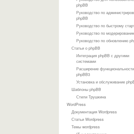
phpBB
Руководство по администриро
phpBB
Руководство по быстрому стар
Руководство по модерировани
Руководство по обновлению p
Статьи о phpBB
Интеграция phpBB с другими
системами
Расширение функциональност
phpBB3
Установка и обслуживание php
Шаблоны phpBB
Стили Трушкина
WordPress
Документация Wordpress
Статьи Wordpress
Темы wordpress