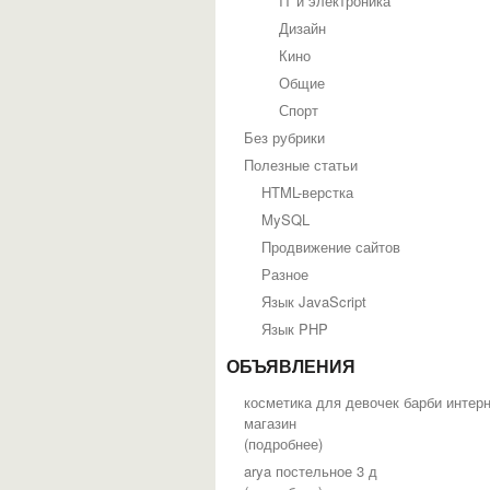
IT и электроника
Дизайн
Кино
Общие
Спорт
Без рубрики
Полезные статьи
HTML-верстка
MySQL
Продвижение сайтов
Разное
Язык JavaScript
Язык PHP
ОБЪЯВЛЕНИЯ
косметика для девочек барби интер
магазин
(
подробнее
)
arya постельное 3 д