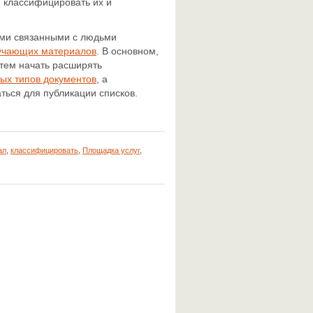
 классифицировать их и
ами связанными с людьми
учающих материалов
. В основном,
атем начать расширять
ых типов документов
, а
ться для публикации списков.
ал
,
классифицировать
,
Площадка услуг
,