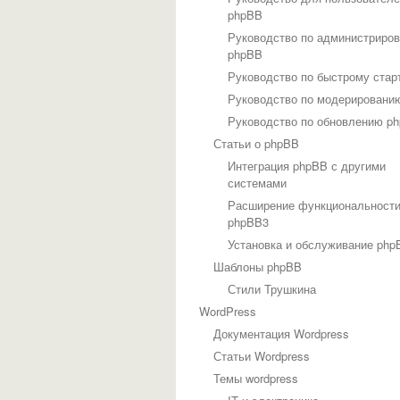
phpBB
Руководство по администриро
phpBB
Руководство по быстрому стар
Руководство по модерировани
Руководство по обновлению p
Статьи о phpBB
Интеграция phpBB с другими
системами
Расширение функциональност
phpBB3
Установка и обслуживание php
Шаблоны phpBB
Стили Трушкина
WordPress
Документация Wordpress
Статьи Wordpress
Темы wordpress