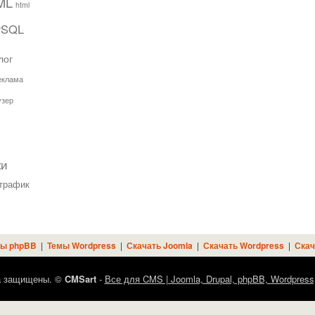
ML
html
ySQL
лог
еклама
узер
ки
трафик
ы phpBB
|
Темы Wordpress
|
Скачать Joomla
|
Скачать Wordpress
|
Скач
а защищены. ©
CMSart
-
Все для CMS | Joomla, Drupal, phpBB, Wordpress