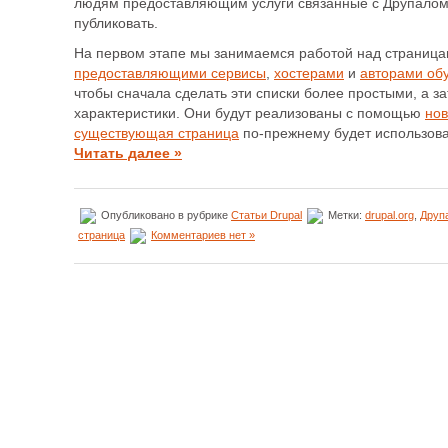
людям предоставляющим услуги связанные с Друпалом
публиковать.
На первом этапе мы занимаемся работой над страниц
предоставляющими сервисы
,
хостерами
и
авторами об
чтобы сначала сделать эти списки более простыми, а з
характеристики. Они будут реализованы с помощью
нов
существующая страница
по-прежнему будет использова
Читать далее »
Опубликовано в рубрике
Статьи Drupal
Метки:
drupal.org
,
Друп
страница
Комментариев нет »