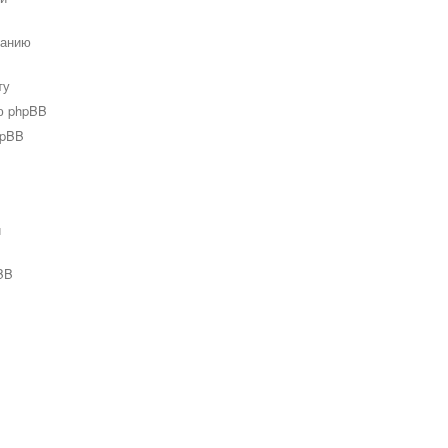
ванию
ту
ю phpBB
hpBB
и
BB