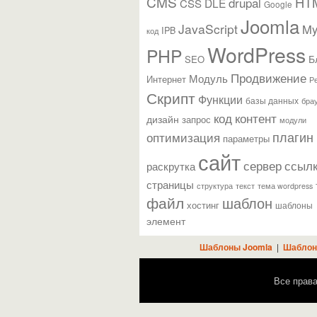
CMS
HT
drupal
DLE
CSS
Google
Joomla
JavaScript
M
IPB
код
WordPress
PHP
Б
SEO
Продвижение
Модуль
Интернет
Р
Скрипт
Функции
базы данных
бра
контент
код
дизайн
запрос
модули
плагин
оптимизация
параметры
сайт
сервер
ссыл
раскрутка
страницы
текст
структура
тема wordpress
файл
шаблон
хостинг
шаблоны
элемент
Шаблоны Joomla
|
Шаблон
Все прав