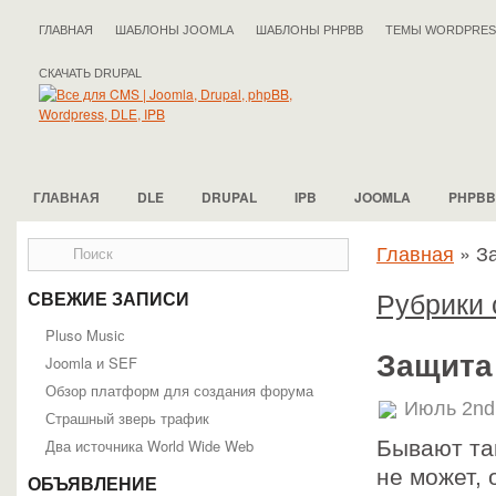
ГЛАВНАЯ
ШАБЛОНЫ JOOMLA
ШАБЛОНЫ PHPBB
ТЕМЫ WORDPRES
СКАЧАТЬ DRUPAL
ГЛАВНАЯ
DLE
DRUPAL
IPB
JOOMLA
PHPBB
Главная
»
За
Рубрики с
СВЕЖИЕ ЗАПИСИ
Pluso Musiс
Защита 
Joomla и SEF
Обзор платформ для создания форума
Июль 2nd
Страшный зверь трафик
Два источника World Wide Web
Бывают так
не может, 
ОБЪЯВЛЕНИЕ