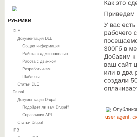
Как это сд
Приведем 
РУБРИКИ
У вас есть
DLE
рабочего 
Документация DLE
посещаемо
Общая информация
300Гб в ме
Работа с админпанелью
Добавим к
Работа с движком
ваш сайт 
Разработчикам
или в два 
Шаблоны
создали 5
Статьи DLE
оплачивае
Drupal
Документация Drupal
Подойдёт ли вам Drupal?
Опубликов
Справочник API
user agent
,
с
Статьи Drupal
IPB