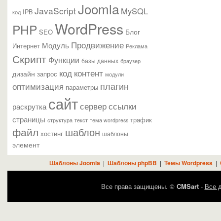
Joomla
JavaScript
MySQL
IPB
код
WordPress
PHP
Блог
SEO
Продвижение
Модуль
Интернет
Реклама
Скрипт
Функции
базы данных
браузер
контент
код
дизайн
запрос
модули
плагин
оптимизация
параметры
сайт
сервер
ссылки
раскрутка
страницы
трафик
текст
структура
тема wordpress
файл
шаблон
хостинг
шаблоны
элемент
Шаблоны Joomla
|
Шаблоны phpBB
|
Темы Wordpress
|
Все права защищены. ©
CMSart
-
Все д