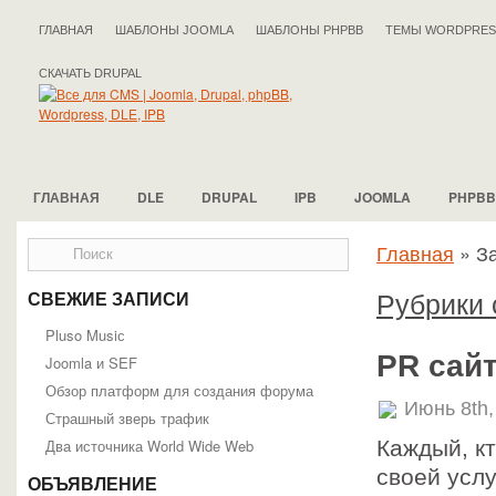
ГЛАВНАЯ
ШАБЛОНЫ JOOMLA
ШАБЛОНЫ PHPBB
ТЕМЫ WORDPRES
СКАЧАТЬ DRUPAL
ГЛАВНАЯ
DLE
DRUPAL
IPB
JOOMLA
PHPBB
Главная
»
За
Рубрики 
СВЕЖИЕ ЗАПИСИ
Pluso Musiс
PR сай
Joomla и SEF
Обзор платформ для создания форума
Июнь 8th,
Страшный зверь трафик
Два источника World Wide Web
Каждый, кт
своей усл
ОБЪЯВЛЕНИЕ