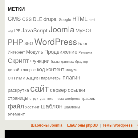
МЕТКИ
CMS
HTML
drupal
DLE
CSS
Google
html
Joomla
JavaScript
MySQL
IPB
код
WordPress
PHP
Блог
SEO
Продвижение
Модуль
Интернет
Реклама
Скрипт
Функции
базы данных
браузер
контент
код
дизайн
запрос
модули
плагин
оптимизация
параметры
сайт
сервер
ссылки
раскрутка
страницы
трафик
текст
структура
тема wordpress
файл
шаблон
хостинг
шаблоны
элемент
Шаблоны Joomla
|
Шаблоны phpBB
|
Темы Wordpress
|