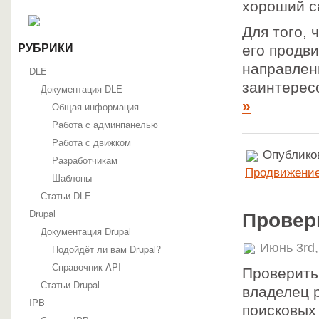
хороший с
Для того, 
РУБРИКИ
его продв
направлен
DLE
заинтересо
Документация DLE
»
Общая информация
Работа с админпанелью
Работа с движком
Опубликов
Разработчикам
Продвижени
Шаблоны
Статьи DLE
Drupal
Провер
Документация Drupal
Июнь 3rd
Подойдёт ли вам Drupal?
Справочник API
Проверить
Статьи Drupal
владелец 
IPB
поисковых 