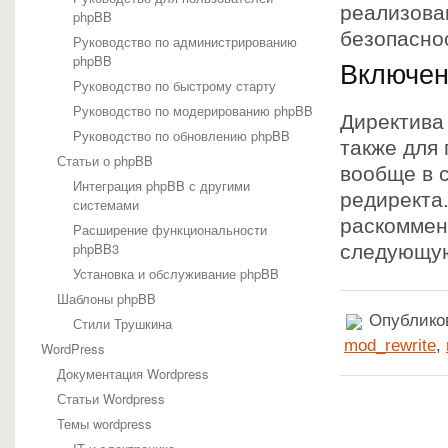
реализова
phpBB
безопасно
Руководство по администрированию
phpBB
Включен
Руководство по быстрому старту
Руководство по модерированию phpBB
Директива 
Руководство по обновлению phpBB
также для
Статьи о phpBB
вообще в 
Интеграция phpBB с другими
редиректа
системами
раскоммент
Расширение функциональности
phpBB3
следующую
Установка и обслуживание phpBB
Шаблоны phpBB
Опубликов
Стили Трушкина
mod_rewrite
,
WordPress
Документация Wordpress
Статьи Wordpress
Темы wordpress