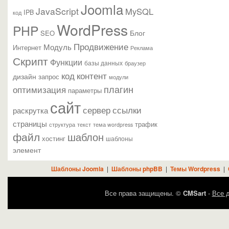
Joomla
JavaScript
MySQL
IPB
код
WordPress
PHP
Блог
SEO
Продвижение
Модуль
Интернет
Реклама
Скрипт
Функции
базы данных
браузер
контент
код
дизайн
запрос
модули
плагин
оптимизация
параметры
сайт
сервер
ссылки
раскрутка
страницы
трафик
текст
структура
тема wordpress
файл
шаблон
хостинг
шаблоны
элемент
Шаблоны Joomla
|
Шаблоны phpBB
|
Темы Wordpress
|
Все права защищены. ©
CMSart
-
Все д