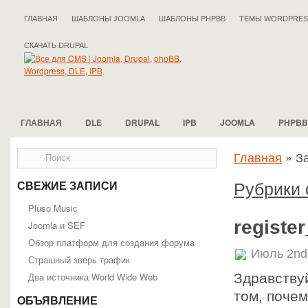
ГЛАВНАЯ
ШАБЛОНЫ JOOMLA
ШАБЛОНЫ PHPBB
ТЕМЫ WORDPRES
СКАЧАТЬ DRUPAL
ГЛАВНАЯ
DLE
DRUPAL
IPB
JOOMLA
PHPBB
Главная
»
За
Рубрики с
СВЕЖИЕ ЗАПИСИ
Pluso Musiс
registe
Joomla и SEF
Обзор платформ для создания форума
Июль 2nd
Страшный зверь трафик
Два источника World Wide Web
Здравству
том, почем
ОБЪЯВЛЕНИЕ