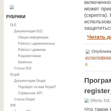
включенно
может при
(скрипта).
РУБРИКИ
использова
DLE
защититьс
Документация DLE
Читать д
Общая информация
Работа с админпанелью
Работа с движком
Опубликов
Разработчикам
аутентифика
Шаблоны
»
Статьи DLE
Drupal
Програ
Документация Drupal
Подойдёт ли вам Drupal?
registe
Справочник API
Статьи Drupal
Июль 1st,
IPB
Что такое 