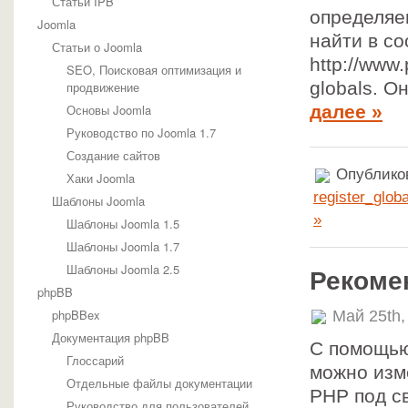
Статьи IPB
определяе
Joomla
найти в с
Статьи о Joomla
http://www.
SEO, Поисковая оптимизация и
globals. О
продвижение
Основы Joomla
далее »
Руководство по Joomla 1.7
Создание сайтов
Опубликов
Хаки Joomla
register_glob
Шаблоны Joomla
»
Шаблоны Joomla 1.5
Шаблоны Joomla 1.7
Шаблоны Joomla 2.5
Рекомен
phpBB
phpBBex
Май 25th,
Документация phpBB
С помощью
Глоссарий
можно изм
Отдельные файлы документации
PHP под с
Руководство для пользователей