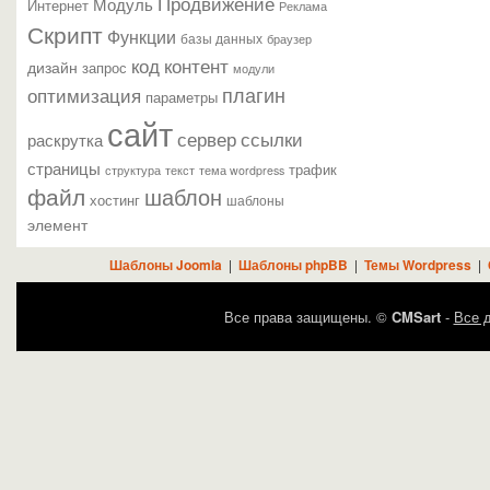
Продвижение
Модуль
Интернет
Реклама
Скрипт
Функции
базы данных
браузер
контент
код
дизайн
запрос
модули
плагин
оптимизация
параметры
сайт
сервер
ссылки
раскрутка
страницы
трафик
текст
структура
тема wordpress
файл
шаблон
хостинг
шаблоны
элемент
Шаблоны Joomla
|
Шаблоны phpBB
|
Темы Wordpress
|
Все права защищены. ©
CMSart
-
Все д