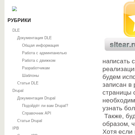
РУБРИКИ
DLE
Документация DLE
Общая информация
Работа с админпанелью
Работа с движком
написать с
Разработчикам
реализаци
Шаблоны
будем испо
Статьи DLE
записан в
Drupal
страницы 
Документация Drupal
необходим
Подойдёт ли вам Drupal?
узнать бо
Справочник API
Также, бу
Статьи Drupal
образом, 
IPB
Хотя если