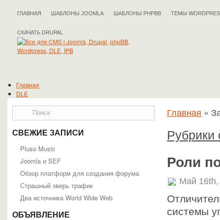
ГЛАВНАЯ
ШАБЛОНЫ JOOMLA
ШАБЛОНЫ PHPBB
ТЕМЫ WORDPRES
СКАЧАТЬ DRUPAL
Главная
DLE
Drupal
Главная
»
З
IPB
Joomla
phpBB
Рубрики 
СВЕЖИЕ ЗАПИСИ
WordPress
Полезные статьи
Pluso Musiс
Роли п
Joomla и SEF
Обзор платформ для создания форума
Май 16th,
Страшный зверь трафик
Два источника World Wide Web
Отличител
системы у
ОБЪЯВЛЕНИЕ