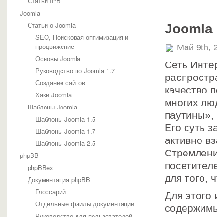
Статьи IPB
Joomla
Статьи о Joomla
Joomla 
SEO, Поисковая оптимизация и
продвижение
Май 9th, 
Основы Joomla
Сеть Инте
Руководство по Joomla 1.7
распростра
Создание сайтов
качество 
Хаки Joomla
многих лю
Шаблоны Joomla
паутины»,
Шаблоны Joomla 1.5
Его суть з
Шаблоны Joomla 1.7
активно в
Шаблоны Joomla 2.5
Стремлени
phpBB
посетител
phpBBex
для того, 
Документация phpBB
Глоссарий
Для этого
Отдельные файлы документации
содержимы
Руководство для пользователей