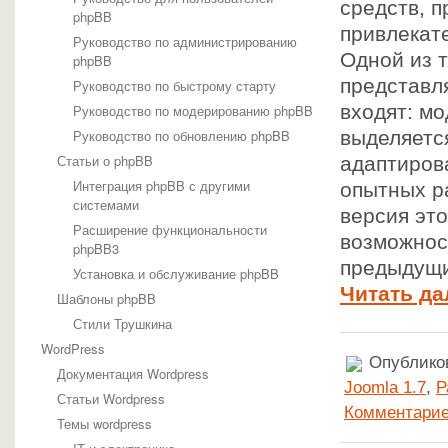
средств, п
phpBB
привлекат
Руководство по администрированию
Одной из 
phpBB
представл
Руководство по быстрому старту
входят: мо
Руководство по модерированию phpBB
Руководство по обновлению phpBB
выделяетс
Статьи о phpBB
адаптиров
Интеграция phpBB с другими
опытных р
системами
версия эт
Расширение функциональности
возможнос
phpBB3
предыдущи
Установка и обслуживание phpBB
Читать да
Шаблоны phpBB
Стили Трушкина
WordPress
Опубликов
Документация Wordpress
Joomla 1.7
,
Р
Статьи Wordpress
Комментарие
Темы wordpress