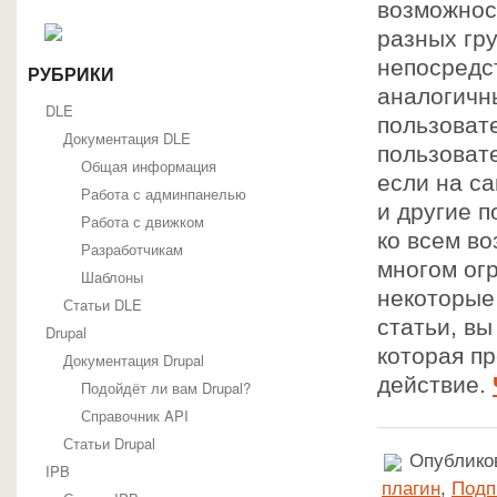
возможнос
разных гр
непосредс
РУБРИКИ
аналогичн
DLE
пользовате
Документация DLE
пользоват
Общая информация
если на с
Работа с админпанелью
и другие 
Работа с движком
ко всем в
Разработчикам
многом огр
Шаблоны
некоторые 
Статьи DLE
статьи, в
Drupal
которая п
Документация Drupal
действие.
Подойдёт ли вам Drupal?
Справочник API
Статьи Drupal
Опубликов
IPB
плагин
,
Подп