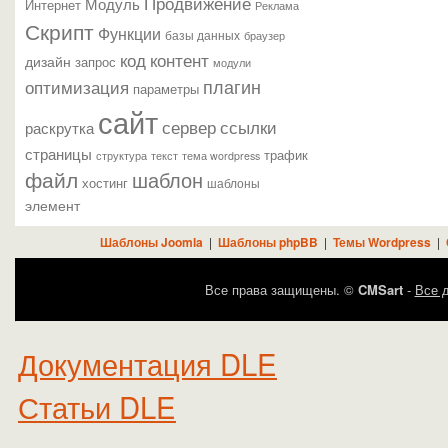
Продвижение
Модуль
Интернет
Реклама
Скрипт
Функции
базы данных
браузер
контент
код
дизайн
запрос
модули
плагин
оптимизация
параметры
сайт
сервер
ссылки
раскрутка
страницы
трафик
текст
структура
тема wordpress
файл
шаблон
хостинг
шаблоны
элемент
Шаблоны Joomla
|
Шаблоны phpBB
|
Темы Wordpress
|
Все права защищены. ©
CMSart
-
Все д
Документация DLE
Статьи DLE