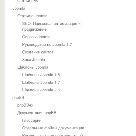
Статьи IPB
Шаблоны phpBB
Joomla
Стили Трушкина
WordPress
Статьи о Joomla
Документация Wordpress
SEO, Поисковая оптимизация и
Статьи Wordpress
продвижение
Темы wordpress
Основы Joomla
IT и электроника
Дизайн
Руководство по Joomla 1.7
Кино
Создание сайтов
Общие
Спорт
Хаки Joomla
Полезные статьи
Шаблоны Joomla
HTML-верстка
Шаблоны Joomla 1.5
MySQL
Продвижение сайтов
Шаблоны Joomla 1.7
Разное
Шаблоны Joomla 2.5
Язык JavaScript
phpBB
Язык PHP
phpBBex
Документация phpBB
Глоссарий
Отдельные файлы документации
Руководство для пользователей