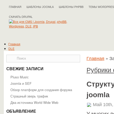
ГЛАВНАЯ
ШАБЛОНЫ JOOMLA
ШАБЛОНЫ PHPBB
ТЕМЫ WORDPRES
СКАЧАТЬ DRUPAL
Главная
DLE
Документация DLE
Главная
»
За
Общая информация
Работа с админпанелью
Работа с движком
Рубрики 
СВЕЖИЕ ЗАПИСИ
Разработчикам
Шаблоны
Pluso Musiс
Статьи DLE
Структ
Joomla и SEF
Drupal
Обзор платформ для создания форума
Документация Drupal
joomla
Подойдёт ли вам Drupal?
Страшный зверь трафик
Справочник API
Два источника World Wide Web
Статьи Drupal
Май 10th,
IPB
ОБЪЯВЛЕНИЕ
Статьи IPB
У многих 