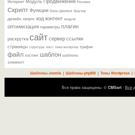
Продвижение
Модуль
Интернет
Реклама
Скрипт
Функции
базы данных
браузер
контент
код
дизайн
запрос
модули
плагин
оптимизация
параметры
сайт
сервер
ссылки
раскрутка
страницы
трафик
текст
структура
тема wordpress
файл
шаблон
хостинг
шаблоны
элемент
Шаблоны Joomla
|
Шаблоны phpBB
|
Темы Wordpress
|
Все права защищены. ©
CMSart
-
Все д