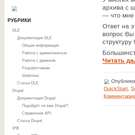
Joomla
архива с 
Статьи о Joomla
— что мне
SEO, Поисковая оптимизация и продвижение
Основы Joomla
РУБРИКИ
Ответ на 
Руководство по Joomla 1.7
DLE
Создание сайтов
вопрос Вы
Хаки Joomla
Документация DLE
структуру
Шаблоны Joomla
Общая информация
Шаблоны Joomla 1.5
Большинст
Работа с админпанелью
Шаблоны Joomla 1.7
Шаблоны Joomla 2.5
Читать да
Работа с движком
phpBB
Разработчикам
phpBBex
Документация phpBB
Шаблоны
Глоссарий
Опубликов
Статьи DLE
Отдельные файлы документации
QuickStart
,
S
Drupal
Руководство для пользователей phpBB
Руководство по администрированию phpBB
Комментарие
Документация Drupal
Руководство по быстрому старту
Подойдёт ли вам Drupal?
Руководство по модерированию phpBB
Руководство по обновлению phpBB
Справочник API
Статьи о phpBB
Статьи Drupal
Интеграция phpBB с другими системами
IPB
Расширение функциональности phpBB3
Установка и обслуживание phpBB