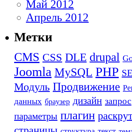
Май 2012
Апрель 2012
Метки
CMS
drupal
DLE
CSS
Go
Joomla
PHP
MySQL
S
Продвижение
Модуль
Ре
дизайн
запрос
данных
браузер
плагин
раскру
параметры
страницы
текст
структура
тем