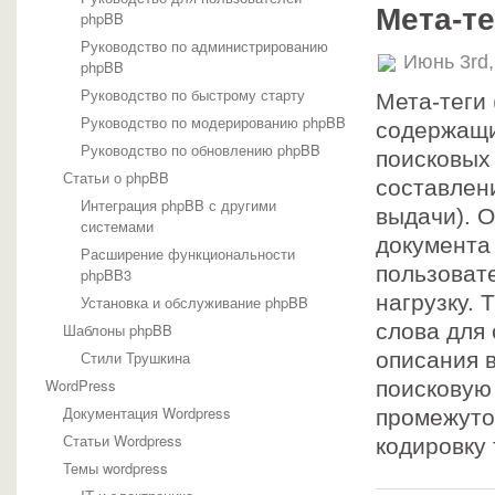
Мета-те
phpBB
Руководство по администрированию
Июнь 3rd
phpBB
Руководство по быстрому старту
Мета-теги 
Руководство по модерированию phpBB
содержащи
Руководство по обновлению phpBB
поисковых
Статьи о phpBB
составлени
Интеграция phpBB с другими
выдачи). 
системами
документа 
Расширение функциональности
пользоват
phpBB3
нагрузку. 
Установка и обслуживание phpBB
слова для 
Шаблоны phpBB
Стили Трушкина
описания в
WordPress
поисковую
Документация Wordpress
промежуток
Статьи Wordpress
кодировку 
Темы wordpress