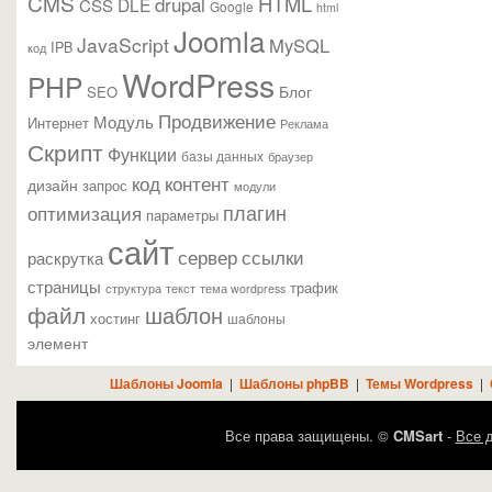
CMS
HTML
drupal
DLE
CSS
Google
html
Joomla
JavaScript
MySQL
IPB
код
WordPress
PHP
Блог
SEO
Продвижение
Модуль
Интернет
Реклама
Скрипт
Функции
базы данных
браузер
контент
код
дизайн
запрос
модули
плагин
оптимизация
параметры
сайт
сервер
ссылки
раскрутка
страницы
трафик
текст
структура
тема wordpress
файл
шаблон
хостинг
шаблоны
элемент
Шаблоны Joomla
|
Шаблоны phpBB
|
Темы Wordpress
|
Все права защищены. ©
CMSart
-
Все д