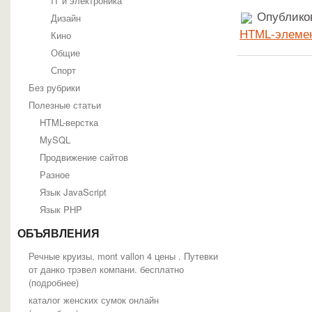
IT и электроника
Опубликов
Дизайн
HTML-элеме
Кино
Общие
Спорт
Без рубрики
Полезные статьи
HTML-верстка
MySQL
Продвижение сайтов
Разное
Язык JavaScript
Язык PHP
ОБЪЯВЛЕНИЯ
Речные круизы, mont vallon 4 цены . Путевки
от данко трэвел компани. бесплатно
(
подробнее
)
каталог женских сумок онлайн