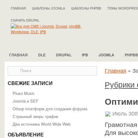
ГЛАВНАЯ
ШАБЛОНЫ JOOMLA
ШАБЛОНЫ PHPBB
ТЕМЫ WORDPRES
СКАЧАТЬ DRUPAL
ГЛАВНАЯ
DLE
DRUPAL
IPB
JOOMLA
PHPBB
Главная
»
За
Рубрики с
СВЕЖИЕ ЗАПИСИ
Pluso Musiс
Оптими
Joomla и SEF
Обзор платформ для создания форума
Июль 30t
Страшный зверь трафик
Два источника World Wide Web
Грамотная
Для высок
ОБЪЯВЛЕНИЕ