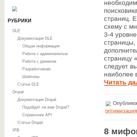
необходим
поисковик
страниц. 
РУБРИКИ
схему с мн
DLE
3-4 уровн
Документация DLE
страницы,
Общая информация
дополните
Работа с админпанелью
страницу 
Работа с движком
следует в
Разработчикам
наиболее 
Шаблоны
Читать да
Статьи DLE
Drupal
Документация Drupal
Опубликов
Подойдёт ли вам Drupal?
оптимизация
Справочник API
Статьи Drupal
8 мифо
IPB