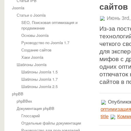
Статьи IPB
сайтов
Joomla
Статьи о Joomla
Июнь 3rd
SEO, Поисковая оптимизация и
продвижение
Из-за пос
Основы Joomla
технологи
Руководство по Joomla 1.7
четкого св
Создание сайтов
для экспе
Хаки Joomla
мифов с д
Шаблоны Joomla
одних опти
Шаблоны Joomla 1.5
отпечаток
Шаблоны Joomla 1.7
сайтов в 
Шаблоны Joomla 2.5
phpBB
phpBBex
Опубликов
Документация phpBB
оптимизация
Глоссарий
title
Комме
Отдельные файлы документации
Руководство для пользователей