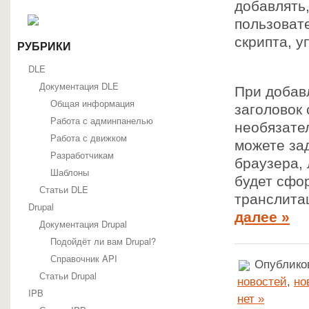
добавлять,
пользоват
скрипта, у
РУБРИКИ
DLE
Документация DLE
При добав
Общая информация
заголовок 
Работа с админпанелью
необязате
Работа с движком
можете зад
Разработчикам
браузера, 
Шаблоны
будет сфор
Статьи DLE
транслита
Drupal
далее »
Документация Drupal
Подойдёт ли вам Drupal?
Справочник API
Опубликов
Статьи Drupal
новостей
,
но
IPB
нет »