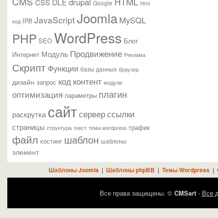
CMS
HTML
drupal
DLE
CSS
Google
html
Joomla
JavaScript
MySQL
IPB
код
WordPress
PHP
Блог
SEO
Продвижение
Модуль
Интернет
Реклама
Скрипт
Функции
базы данных
браузер
контент
код
дизайн
запрос
модули
плагин
оптимизация
параметры
сайт
сервер
ссылки
раскрутка
страницы
трафик
текст
структура
тема wordpress
файл
шаблон
хостинг
шаблоны
элемент
Шаблоны Joomla
|
Шаблоны phpBB
|
Темы Wordpress
|
Все права защищены. ©
CMSart
-
Все д