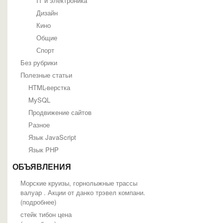
IT и электроника
Дизайн
Кино
Общие
Спорт
Без рубрики
Полезные статьи
HTML-верстка
MySQL
Продвижение сайтов
Разное
Язык JavaScript
Язык PHP
ОБЪЯВЛЕНИЯ
Морские круизы, горнолыжные трассы
валуар . Акции от данко трэвел компани.
(
подробнее
)
стейк тибон цена