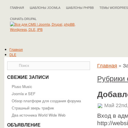
ГЛАВНАЯ
ШАБЛОНЫ JOOMLA
ШАБЛОНЫ PHPBB
ТЕМЫ WORDPRES
СКАЧАТЬ DRUPAL
Главная
DLE
Drupal
Главная
»
За
IPB
Joomla
phpBB
Рубрики 
СВЕЖИЕ ЗАПИСИ
WordPress
Полезные статьи
Pluso Musiс
Добавл
Joomla и SEF
Обзор платформ для создания форума
Май 22nd
Страшный зверь трафик
Два источника World Wide Web
Вход в ад
http://web
ОБЪЯВЛЕНИЕ