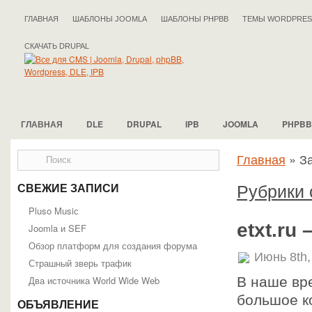
ГЛАВНАЯ
ШАБЛОНЫ JOOMLA
ШАБЛОНЫ PHPBB
ТЕМЫ WORDPRES
СКАЧАТЬ DRUPAL
ГЛАВНАЯ
DLE
DRUPAL
IPB
JOOMLA
PHPBB
Главная
»
За
Рубрики 
СВЕЖИЕ ЗАПИСИ
Pluso Musiс
etxt.ru
Joomla и SEF
Обзор платформ для создания форума
Июнь 8th,
Страшный зверь трафик
Два источника World Wide Web
В наше вр
большое к
ОБЪЯВЛЕНИЕ