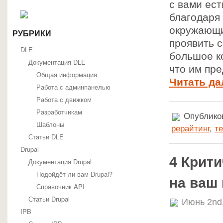
с вами ес
благодаря
окружающи
РУБРИКИ
проявить с
DLE
большое к
Документация DLE
что им пр
Общая информация
Читать да
Работа с админпанелью
Работа с движком
Разработчикам
Опубликов
Шаблоны
рерайтинг
,
те
Статьи DLE
Drupal
4 Крит
Документация Drupal
Подойдёт ли вам Drupal?
на ваш
Справочник API
Статьи Drupal
Июнь 2nd
IPB