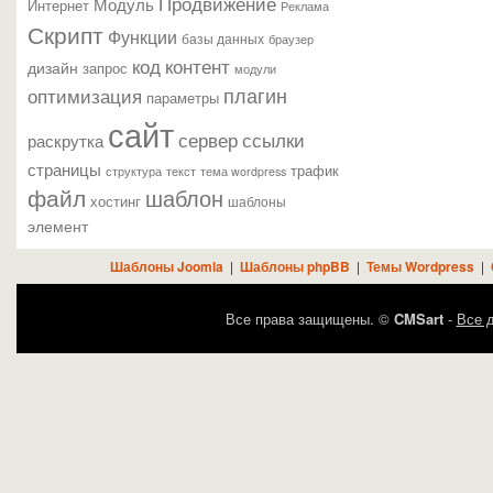
Продвижение
Модуль
Интернет
Реклама
Скрипт
Функции
базы данных
браузер
контент
код
дизайн
запрос
модули
плагин
оптимизация
параметры
сайт
сервер
ссылки
раскрутка
страницы
трафик
текст
структура
тема wordpress
файл
шаблон
хостинг
шаблоны
элемент
Шаблоны Joomla
|
Шаблоны phpBB
|
Темы Wordpress
|
Все права защищены. ©
CMSart
-
Все д